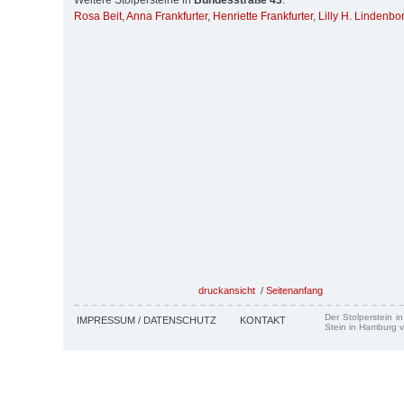
Weitere Stolpersteine in
Bundesstraße 43
:
Rosa Beit
,
Anna Frankfurter
,
Henriette Frankfurter
,
Lilly H. Lindenbo
druckansicht
/
Seitenanfang
Der Stolperstein i
IMPRESSUM / DATENSCHUTZ
KONTAKT
Stein in Hamburg v