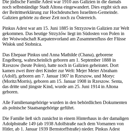
Die jüdische Familie Adest war 1910 aus Galizien in die damals
noch selbstständige Stadt Altona eingewandert. Dies ergibt sich aus
der Beitrittserklärung zur Hochdeutschen Israeliten-Gemeinde.
Galizien gehörte zu dieser Zeit noch zu Österreich.
Pinkus Adest war am 15. Juni 1885 in Strzyzowin Galizien zur Welt
gekommen. Das heutige Strzyżów liegt im Südosten von Polen in
der Woiwodschaft Karpatenvorland am Zusammenfluss der Flüsse
Wisłok und Stobnica.
Das Ehepaar Pinkus und Anna Mathilde (Chana), geborene
Engelberg, wahrscheinlich geboren am 1. September 1888 in
Rzeszow (heute Polen), hatte noch in Galizien geheiratet. Dort
kamen zwei ihrer drei Kinder zur Welt: Mejer Meier Abraham
(Adolf), geboren am 7. Januar 1907 in Rzeszow, und Moryc
(Moritz/Morris), geboren am 15. Januar 1908 in Rzeszow. Senta,
das dritte und jüngste Kind, wurde am 25. Juni 1914 in Altona
geboren.
Alle Familienangehörige wurden in den behördlichen Dokumenten
als polnische Staatsangehörige geführt.
Die Familie ließ sich zunächst in einem Hinterhaus in der damaligen
Adolphstraße 149 (ab 1938 Adolfstraße nach dem Vornamen von
Hitler, ab 1. Januar 1939 Bernstorffstraße) nieder. Pinkus Adest