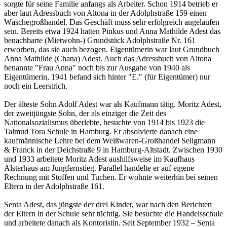
sorgte für seine Familie anfangs als Arbeiter. Schon 1914 betrieb er
aber laut Adressbuch von Altona in der Adolphstraße 159 einen
Wäschegroßhandel. Das Geschäft muss sehr erfolgreich angelaufen
sein. Bereits etwa 1924 hatten Pinkus und Anna Mathilde Adest das
benachbarte (Mietwohn-) Grundstück Adolphstraße Nr. 161
erworben, das sie auch bezogen. Eigentümerin war laut Grundbuch
Anna Mathilde (Chana) Adest. Auch das Adressbuch von Altona
benannte "Frau Anna" noch bis zur Ausgabe von 1940 als
Eigentümerin, 1941 befand sich hinter "E." (für Eigentümer) nur
noch ein Leerstrich.
Der älteste Sohn Adolf Adest war als Kaufmann tätig. Moritz Adest,
der zweitjüngste Sohn, der als einziger die Zeit des
Nationalsozialismus überlebte, besuchte von 1914 bis 1923 die
Talmud Tora Schule in Hamburg. Er absolvierte danach eine
kaufmännische Lehre bei dem Weißwaren-Großhandel Seligmann
& Franck in der Deichstraße 9 in Hamburg-Altstadt. Zwischen 1930
und 1933 arbeitete Moritz Adest aushilfsweise im Kaufhaus
Alsterhaus am Jungfernstieg. Parallel handelte er auf eigene
Rechnung mit Stoffen und Tuchen. Er wohnte weiterhin bei seinen
Eltern in der Adolphstraße 161.
Senta Adest, das jüngste der drei Kinder, war nach den Berichten
der Eltern in der Schule sehr tüchtig. Sie besuchte die Handelsschule
und arbeitete danach als Kontoristin. Seit September 1932 – Senta