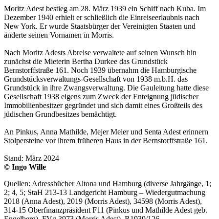
Moritz Adest bestieg am 28. März 1939 ein Schiff nach Kuba. Im
Dezember 1940 erhielt er schließlich die Einreiseerlaubnis nach
New York. Er wurde Staatsbürger der Vereinigten Staaten und
änderte seinen Vornamen in Morris.
Nach Moritz Adests Abreise verwaltete auf seinen Wunsch hin
zunächst die Mieterin Bertha Durkee das Grundstück
Bernstorffstraße 161. Noch 1939 übernahm die Hamburgische
Grundstücksverwaltungs-Gesellschaft von 1938 m.b.H. das
Grundstück in ihre Zwangsverwaltung. Die Gauleitung hatte diese
Gesellschaft 1938 eigens zum Zweck der Enteignung jüdischer
Immobilienbesitzer gegründet und sich damit eines Großteils des
jüdischen Grundbesitzes bemächtigt.
An Pinkus, Anna Mathilde, Mejer Meier und Senta Adest erinnern
Stolpersteine vor ihrem früheren Haus in der Bernstorffstraße 161.
Stand: März 2024
© Ingo Wille
Quellen: Adressbücher Altona und Hamburg (diverse Jahrgänge, 1;
2; 4, 5; StaH 213-13 Landgericht Hamburg – Wiedergutmachung
2018 (Anna Adest), 2019 (Morris Adest), 34598 (Morris Adest),
314-15 Oberfinanzpräsident F11 (Pinkus und Mathilde Adest geb.
Engelberg), FVg 3973 (Morris Adest), R1939/126