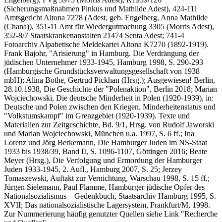
(Sicherungsmaßnahmen Pinkus und Mathilde Adest), 424-111
Amtsgericht Altona 7278 (Adest, geb. Engelberg, Anna Mathilde
(Chana)), 351-11 Amt für Wiedergutmachung 3305 (Morris Adest),
352-8/7 Staatskrankenanstalten 21474 Senta Adest; 741-4
Fotoarchiv Alpabetische Meldekartei Altona K7270 (1892-1919).
Frank Bajohr, "Arisierung" in Hamburg. Die Verdrängung der
jüdischen Unternehmer 1933-1945, Hamburg 1998, S. 290-293
(Hamburgische Grundstücksverwaltungsgesellschaft von 1938
mbH); Alina Bothe, Gertrud Pickhan (Hrsg.); Ausgewiesen! Berlin,
28.10.1938, Die Geschichte der "Polenaktion", Berlin 2018; Marian
Wojciechowski, Die deutsche Minderheit in Polen (1920-1939), in:
Deutsche und Polen zwischen den Kriegen. Minderheitenstatus und
"Volkstumskampf" im Grenzgebiet (1920-1939). Texte und
Materialien zur Zeitgeschichte, Bd. 9/1, Hrsg. von Rudolf Jaworski
und Marian Wojciechowski, München u.a. 1997, S. 6 ff.; Ina
Lorenz und Jörg Berkemann, Die Hamburger Juden im NS-Staat
1933 bis 1938/39, Band II, S. 1096-1107, Göttingen 2016; Beate
Meyer (Hrsg.), Die Verfolgung und Ermordung der Hamburger
Juden 1933-1945, 2. Aufl., Hamburg 2007, S. 25; Jerzey
Tomaszewski, Auftakt zur Vernichtung, Warschau 1998, S. 15 ff.;
Jürgen Sielemann, Paul Flamme, Hamburger jüdische Opfer des
Nationalsozialismus – Gedenkbuch, Staatsarchiv Hamburg 1995, S.
XVII; Das nationalsozialistische Lagersystem, Frankfurt/M, 1998.
Zur Nummerierung häufig genutzter Quellen siehe Link "Recherche