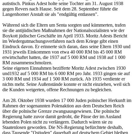
autistisch. Pinkus Adest holte seine Tochter am 31. August 1938
gegen Revers nach Hause. Seit dem 28. September führte die
Langenhorner Anstalt sie als "endgültig entlassen".
Während sich die Eltern um Senta sorgten und kümmerten, trafen
sie die antijüdischen Maßnahmen der Nationalsozialisten wie der
Boykott jüdischer Geschäfte im April 1933. Moritz Adests Bericht
im Wiedergutmachungsverfahren nach dem Kriege gibt einen
Eindruck davon. Er erinnerte sich daran, dass seine Eltern 1930 und
1931 jeweils Einkommen von etwa 40 000 RM bis 45 000 RM
erwirtschaftet hatten, die 1937 auf 5 000 RM und 1938 auf 1 000
RM zusammenschmolzen.
Seine eigenen Einnahmen bezifferte Moritz Adest zwischen 1930
und1932 auf 5 000 RM bis 6 000 RM pro Jahr. 1933 gingen sie auf
3 000 RM und 1934 auf 1 500 RM zurück. Ab 1935 verdiente er
nichts mehr. Seine Außenstände konnte er nicht einziehen, weil sich
die Kunden weigerten, offene Rechnungen zu begleichen.
Am 28. Oktober 1938 wurden 17 000 Juden polnischer Herkunft im
Rahmen der sogenannten Polenaktion aus dem Deutschen Reich
über die polnische Grenze zwangsausgewiesen. Die polnische
Regierung hatte zuvor damit gedroht, die Pässe der im Ausland
lebenden Polen nicht zu verlängern. Dadurch wären sie zu
Staatenlosen geworden. Die NS-Regierung befürchtete deshalb,
dass Tausende "Ostjuden" dauerhaft auf deutschem Gebiet bleiben