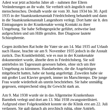
Adest war jetzt achtzehn Jahre alt – nahmen ihre Eltern
Veränderungen an ihr wahr. Sie verhielt sich ängstlich und
menschenscheu. Deshalb wurde sie vom 30. Juni 1934 bis 30. April
1935 in der Staatskrankenanstalt Friedrichsberg behandelt und dann
in die Staatskrankenanstalt Langenhorn verlegt. Dort hatte sie lt. den
Eintragungen in der Krankenakte wenig Kontakt zu ihrer
Umgebung. Sie habe Selbstgespräche geführt, zeitweise laut
aufgeschrien und um Hilfe gerufen. Ihre Diagnose lautete
Schizophrenie.
Gegen ärztlichen Rat holte ihr Vater sie am 14. Mai 1935 auf Urlaub
nach Hause, brachte sie am 9. November 1935 jedoch in die Anstalt
zurück. Das Krankheitsbild, wie es nun in der Krankenakte
dokumentiert wurde, ähnelte dem in Friedrichsberg. Sie soll
antriebslos im Tagesraum gesessen haben, ohne sich um ihre
Umgebung zu kümmern. Handarbeiten, die die Angehörigen
mitgebracht hatten, habe sie hastig angefertigt. Zuweilen habe sie
mit großer Lust Klavier gespielt, immer im Marschtempo. Die junge
Frau wurde wiederholt als unrein beschrieben. Sie habe unmäßig
gegessen, entsprechend stieg ihr Gewicht stark an.
Am 9. Mai 1938 wurde sie in das Allgemeine Krankenhaus
Barmbek verlegt und dort am 13. Mai 1938 zwangssterilisiert.
Aufgrund einer Folgekrankheit konnte sie die Klinik erst am 22. Juli
verlassen. Sie galt danach als psychisch ruhig, ohne Antrieb,