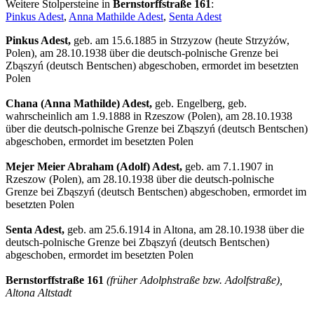
Weitere Stolpersteine in
Bernstorffstraße 161
:
Pinkus Adest
,
Anna Mathilde Adest
,
Senta Adest
Pinkus Adest,
geb. am 15.6.1885 in Strzyzow (heute Strzyżów,
Polen), am 28.10.1938 über die deutsch-polnische Grenze bei
Zbąszyń (deutsch Bentschen) abgeschoben, ermordet im besetzten
Polen
Chana (Anna Mathilde) Adest,
geb. Engelberg, geb.
wahrscheinlich am 1.9.1888 in Rzeszow (Polen), am 28.10.1938
über die deutsch-polnische Grenze bei Zbąszyń (deutsch Bentschen)
abgeschoben, ermordet im besetzten Polen
Mejer Meier Abraham (Adolf) Adest,
geb. am 7.1.1907 in
Rzeszow (Polen), am 28.10.1938 über die deutsch-polnische
Grenze bei Zbąszyń (deutsch Bentschen) abgeschoben, ermordet im
besetzten Polen
Senta Adest,
geb. am 25.6.1914 in Altona, am 28.10.1938 über die
deutsch-polnische Grenze bei Zbąszyń (deutsch Bentschen)
abgeschoben, ermordet im besetzten Polen
Bernstorffstraße 161
(früher Adolphstraße bzw. Adolfstraße),
Altona Altstadt