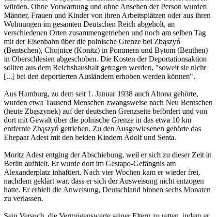
würden. Ohne Vorwarnung und ohne Ansehen der Person wurden
Männer, Frauen und Kinder von ihren Arbeitsplätzen oder aus ihren
Wohnungen im gesamten Deutschen Reich abgeholt, an
verschiedenen Orten zusammengetrieben und noch am selben Tag
mit der Eisenbahn über die polnische Grenze bei Zbąszyń
(Bentschen), Chojnice (Konitz) in Pommern und Bytom (Beuthen)
in Oberschlesien abgeschoben. Die Kosten der Deportationsaktion
sollten aus dem Reichshaushalt getragen werden, "soweit sie nicht
[...] bei den deportierten Ausländern erhoben werden können".
Aus Hamburg, zu dem seit 1. Januar 1938 auch Altona gehörte,
wurden etwa Tausend Menschen zwangsweise nach Neu Bentschen
(heute Zbąszynek) auf der deutschen Grenzseite befördert und von
dort mit Gewalt über die polnische Grenze in das etwa 10 km
entfernte Zbąszyń getrieben. Zu den Ausgewiesenen gehörte das
Ehepaar Adest mit den beiden Kindern Adolf und Senta.
Moritz Adest entging der Abschiebung, weil er sich zu dieser Zeit in
Berlin aufhielt. Er wurde dort im Gestapo-Gefängnis am
Alexanderplatz inhaftiert. Nach vier Wochen kam er wieder frei,
nachdem geklärt war, dass er sich der Ausweisung nicht entzogen
hatte. Er erhielt die Anweisung, Deutschland binnen sechs Monaten
zu verlassen.
Sein Versuch, die Vermögenswerte seiner Eltern zu retten, indem er