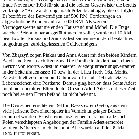
Ende November 1938 für sie und die beiden Geschwister die bereits
vollzogene "Auswanderung" nach Polen beantragte, blieb erfolglos.
Er bezifferte das Barvermögen auf 500 RM, Forderungen an
abgeschobene Kunden auf ca. 5 000 RM. Als weitere
Vermögenswerte nannte er den Hausstand und Möbel. Die Frage,
welcher Betrag in bar ausgeführt werden sollte, wurde mit 10 RM
beantwortet. Pinkus und Anna Adest kamen nie in den Besitz ihres
notgedrungen zurückgelassenen Geldvermögens.
Von Zbąszyń zogen Pinkus und Anna Adest mit den beiden Kindern
Adolf und Senta nach Rzeszow. Die Familie lebte dort nach einem
Bericht von Moritz Adest im späteren Wiedergutmachungsverfahren
in der Seitenfrauengasse 10 bzw. in der Ulica Tredy 16a. Moritz
Adest erhielt von ihnen mit Datum vom 15. Juli 1942 als letztes
Lebenszeichen eine Postkarte. Daraus ging hervor, dass Senta Adest
nicht mehr bei ihren Eltern lebte. Ob sich Adolf Adest zu dieser Zeit
noch bei seinen Eltern befand, ist nicht bekannt.
Die Deutschen errichteten 1941 in Rzeszow ein Getto, aus dem
viele jüdische Bewohner später im Vernichtungslager Belzec
ermordet wurden. Es ist davon auszugehen, dass auch alle nach
Polen verschleppten Angehörigen der Familie Adest ermordet
wurden. Näheres ist nicht bekannt. Alle wurden auf den 8. Mai
1945 für tot erklärt.