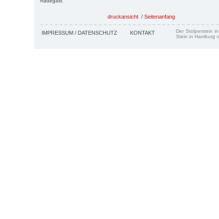
Radegast.
druckansicht
/
Seitenanfang
Der Stolperstein i
IMPRESSUM / DATENSCHUTZ
KONTAKT
Stein in Hamburg v