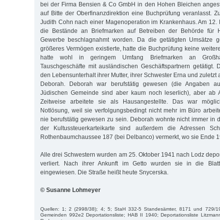
bei der Firma Bensien & Co GmbH in den Hohen Bleichen angest
auf Bitte der Oberfinanzdirektion eine Buchprüfung veranlasst. Z
Judith Cohn nach einer Magenoperation im Krankenhaus. Am 12
die Bestände an Briefmarken auf Betreiben der Behörde für H
Gewerbe beschlagnahmt worden. Da die getätigten Umsätze g
größeres Vermögen existierte, hatte die Buchprüfung keine weiter
hatte wohl in geringem Umfang Briefmarken an Großhän
Tauschgeschäfte mit ausländischen Geschäftspartnern getätigt. 
den Lebensunterhalt ihrer Mutter, ihrer Schwester Erna und zuletzt 
Deborah. Deborah war berufstätig gewesen (die Angaben auf
Jüdischen Gemeinde sind aber kaum noch leserlich), aber ab A
Zeitweise arbeitete sie als Hausangestellte. Das war mögli
Notlösung, weil sie verfolgungsbedingt nicht mehr im Büro arbeit
nie berufstätig gewesen zu sein. Deborah wohnte nicht immer in d
der Kultussteuerkarteikarte sind außerdem die Adressen S
Rothenbaumchaussee 187 (bei Delbanco) vermerkt, wo sie Ende 1
Alle drei Schwestern wurden am 25. Oktober 1941 nach Lodz deport
verliert. Nach ihrer Ankunft im Getto wurden sie in die Blat
eingewiesen. Die Straße heißt heute Snycerska.
© Susanne Lohmeyer
Quellen: 1; 2 (2998/38); 4; 5; StaH 332-5 Standesämter, 8171 und 729/1
Gemeinden 992e2 Deportationsliste; HAB II 1940; Deportationsliste Litzman