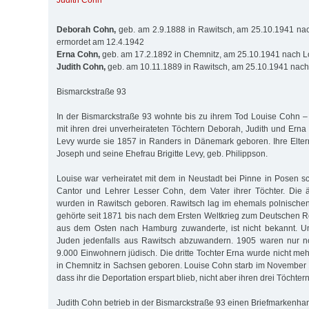
Judith Cohn
Deborah Cohn,
geb. am 2.9.1888 in Rawitsch, am 25.10.1941 nach
ermordet am 12.4.1942
Erna Cohn,
geb. am 17.2.1892 in Chemnitz, am 25.10.1941 nach Lo
Judith Cohn,
geb. am 10.11.1889 in Rawitsch, am 25.10.1941 nach 
Bismarckstraße 93
In der Bismarckstraße 93 wohnte bis zu ihrem Tod Louise Cohn –
mit ihren drei unverheirateten Töchtern Deborah, Judith und Ern
Levy wurde sie 1857 in Randers in Dänemark geboren. Ihre Elte
Joseph und seine Ehefrau Brigitte Levy, geb. Philippson.
Louise war verheiratet mit dem in Neustadt bei Pinne in Posen s
Cantor und Lehrer Lesser Cohn, dem Vater ihrer Töchter. Die ä
wurden in Rawitsch geboren. Rawitsch lag im ehemals polnische
gehörte seit 1871 bis nach dem Ersten Weltkrieg zum Deutschen R
aus dem Osten nach Hamburg zuwanderte, ist nicht bekannt. 
Juden jedenfalls aus Rawitsch abzuwandern. 1905 waren nur n
9.000 Einwohnern jüdisch. Die dritte Tochter Erna wurde nicht me
in Chemnitz in Sachsen geboren. Louise Cohn starb im November 
dass ihr die Deportation erspart blieb, nicht aber ihren drei Töchtern
Judith Cohn betrieb in der Bismarckstraße 93 einen Briefmarkenha