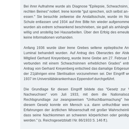
Bei ihrer Aufnahme wurde als Diagnose "Epilepsie, Schwachsinn
rechten Beines" notiert. Irene konnte "gut sprechen, sich selbst an
essen." Sie besuchte zeitweise die Anstaltsschule, wurde im 
Schule entlassen und 1934 auf ihre Bitte hin wieder aufgenomm
wurden als extrem schwankend beschrieben, sie galt als anhänglich
willig und anstellig bei Hausarbeiten. Über den Erfolg des erneu
keine Informationen vorhanden.
Anfang 1936 wurde über Irene Grebes seltene epileptische Anfä
Luminal behandelt wurden. Auf Antrag des Oberarztes der Alste
Mitglied Gerhard Kreyenberg, wurde Irene Grebe am 27. Februar
verbunden mit einem Schwachsinnen erheblichen Grades" entmü
Antrag von Gerhard Kreyenberg entschied das damalige Erbgesund
der 21jährigen eine Sterilisation vorzunehmen sei. Der Eingriff
1937 im Universitätskrankenhaus Eppendorf durchgeführt.
Die Grundlage für diesen Eingriff bildete das "Gesetz zur 
Nachwuchses" vom Juli 1933, mit dem die Nationalsozia
Rechtsgrundlage zur zwangsweisen "Unfruchtbarmachung" herg
diesem Gesetz konnte ein Mensch u.a. dann unfruchtbar we
Erfahrungen der ärztlichen Wissenschaft mit großer Wahrscheinlic
dass seine Nachkommen an schweren körperlichen oder geistig
werden." (s. Reichsgesetzblatt I Nr. 86/1933 S. 146 ff.).