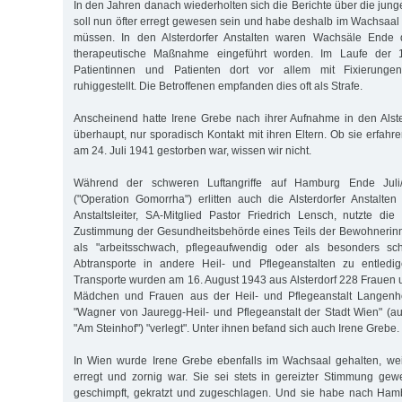
In den Jahren danach wiederholten sich die Berichte über die jun
soll nun öfter erregt gewesen sein und habe deshalb im Wachsa
müssen. In den Alsterdorfer Anstalten waren Wachsäle Ende 
therapeutische Maßnahme eingeführt worden. Im Laufe der 
Patientinnen und Patienten dort vor allem mit Fixierung
ruhiggestellt. Die Betroffenen empfanden dies oft als Strafe.
Anscheinend hatte Irene Grebe nach ihrer Aufnahme in den Alsterd
überhaupt, nur sporadisch Kontakt mit ihren Eltern. Ob sie erfahre
am 24. Juli 1941 gestorben war, wissen wir nicht.
Während der schweren Luftangriffe auf Hamburg Ende Juli
("Operation Gomorrha") erlitten auch die Alsterdorfer Anstalt
Anstaltsleiter, SA-Mitglied Pastor Friedrich Lensch, nutzte die
Zustimmung der Gesundheitsbehörde eines Teils der Bewohnerin
als "arbeitsschwach, pflegeaufwendig oder als besonders sch
Abtransporte in andere Heil- und Pflegeanstalten zu entledi
Transporte wurden am 16. August 1943 aus Alsterdorf 228 Fraue
Mädchen und Frauen aus der Heil- und Pflegeanstalt Langenh
"Wagner von Jauregg-Heil- und Pflegeanstalt der Stadt Wien" (au
"Am Steinhof") "verlegt". Unter ihnen befand sich auch Irene Grebe.
In Wien wurde Irene Grebe ebenfalls im Wachsaal gehalten, wei
erregt und zornig war. Sie sei stets in gereizter Stimmung ge
geschimpft, gekratzt und zugeschlagen. Und sie habe nach Hamb