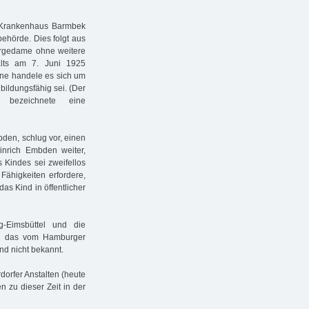
 Krankenhaus Barmbek
ehörde. Dies folgt aus
sorgedame ohne weitere
lts am 7. Juni 1925
ene handele es sich um
bildungsfähig sei. (Der
 bezeichnete eine
den, schlug vor, einen
einrich Embden weiter,
s Kindes sei zweifellos
Fähigkeiten erfordere,
das Kind in öffentlicher
g-Eimsbüttel und die
ht, das vom Hamburger
d nicht bekannt.
dorfer Anstalten (heute
n zu dieser Zeit in der