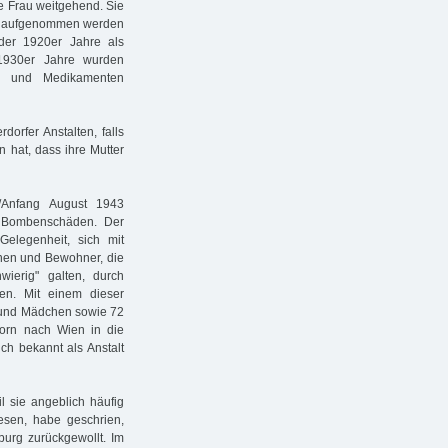
ge Frau weitgehend. Sie
al aufgenommen werden
der 1920er Jahre als
1930er Jahre wurden
en und Medikamenten
orfer Anstalten, falls
n hat, dass ihre Mutter
/Anfang August 1943
en Bombenschäden. Der
 Gelegenheit, sich mit
nen und Bewohner, die
wierig" galten, durch
gen. Mit einem dieser
n und Mädchen sowie 72
orn nach Wien in die
ch bekannt als Anstalt
l sie angeblich häufig
wesen, habe geschrien,
urg zurückgewollt. Im