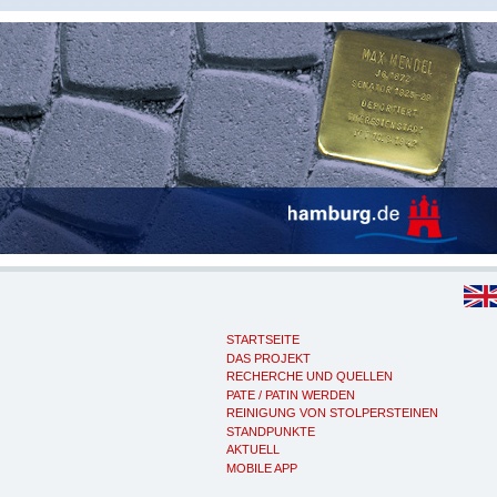
STARTSEITE
DAS PROJEKT
RECHERCHE UND QUELLEN
PATE / PATIN WERDEN
REINIGUNG VON STOLPERSTEINEN
STANDPUNKTE
AKTUELL
MOBILE APP