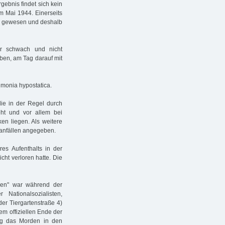
gebnis findet sich kein
im Mai 1944. Einerseits
ig gewesen und deshalb
hr schwach und nicht
ben, am Tag darauf mit
monia hypostatica.
die in der Regel durch
ht und vor allem bei
en liegen. Als weitere
fanfällen angegeben.
es Aufenthalts in der
cht verloren hatte. Die
ien" war während der
Nationalsozialisten,
der Tiergartenstraße 4)
em offiziellen Ende der
ng das Morden in den