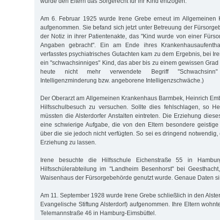
wurde den Eltern das Sorgerecht für ihr Kind entzogen.
Am 6. Februar 1925 wurde Irene Grebe erneut im Allgemeinen
aufgenommen. Sie befand sich jetzt unter Betreuung der Fürsorgeb
der Notiz in ihrer Patientenakte, das "Kind wurde von einer Für
Angaben gebracht". Ein am Ende ihres Krankenhausaufentha
verfasstes psychiatrisches Gutachten kam zu dem Ergebnis, bei Ir
ein "schwachsinniges" Kind, das aber bis zu einem gewissen Grad 
heute nicht mehr verwendete Begriff "Schwachsinn"
Intelligenzminderung bzw. angeborene Intelligenzschwäche.)
Der Oberarzt am Allgemeinen Krankenhaus Barmbek, Heinrich Emb
Hilfsschulbesuch zu versuchen. Sollte dies fehlschlagen, so H
müssten die Alsterdorfer Anstalten eintreten. Die Erziehung diese
eine schwierige Aufgabe, die von den Eltern besondere geistige 
über die sie jedoch nicht verfügten. So sei es dringend notwendig, 
Erziehung zu lassen.
Irene besuchte die Hilfsschule Eichenstraße 55 in Hambur
Hilfsschülerabteilung im "Landheim Besenhorst" bei Geesthac
Waisenhaus der Fürsorgebehörde genutzt wurde. Genaue Daten sin
Am 11. September 1928 wurde Irene Grebe schließlich in den Alster
Evangelische Stiftung Alsterdorf) aufgenommen. Ihre Eltern wohnte
Telemannstraße 46 in Hamburg-Eimsbüttel.