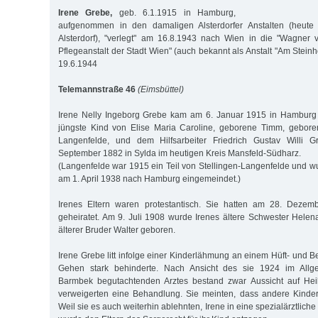
Irene Grebe,
geb. 6.1.1915 in Hamburg,
aufgenommen in den damaligen Alsterdorfer Anstalten (heute 
Alsterdorf), "verlegt" am 16.8.1943 nach Wien in die "Wagner 
Pflegeanstalt der Stadt Wien" (auch bekannt als Anstalt "Am Steinh
19.6.1944
Telemannstraße 46
(Eimsbüttel)
Irene Nelly Ingeborg Grebe kam am 6. Januar 1915 in Hamburg 
jüngste Kind von Elise Maria Caroline, geborene Timm, gebore
Langenfelde, und dem Hilfsarbeiter Friedrich Gustav Willi 
September 1882 in Sylda im heutigen Kreis Mansfeld-Südharz.
(Langenfelde war 1915 ein Teil von Stellingen-Langenfelde und w
am 1. April 1938 nach Hamburg eingemeindet.)
Irenes Eltern waren protestantisch. Sie hatten am 28. Deze
geheiratet. Am 9. Juli 1908 wurde Irenes ältere Schwester Helena
älterer Bruder Walter geboren.
Irene Grebe litt infolge einer Kinderlähmung an einem Hüft- und B
Gehen stark behinderte. Nach Ansicht des sie 1924 im All
Barmbek begutachtenden Arztes bestand zwar Aussicht auf Heil
verweigerten eine Behandlung. Sie meinten, dass andere Kinder
Weil sie es auch weiterhin ablehnten, Irene in eine spezialärztlic