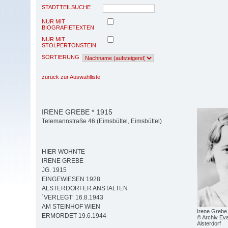
STADTTEILSUCHE
NUR MIT
BIOGRAFIETEXTEN
NUR MIT
STOLPERTONSTEIN
SORTIERUNG
zurück zur Auswahlliste
IRENE GREBE * 1915
Telemannstraße 46 (Eimsbüttel, Eimsbüttel)
HIER WOHNTE
IRENE GREBE
JG. 1915
EINGEWIESEN 1928
ALSTERDORFER ANSTALTEN
´VERLEGT‘ 16.8.1943
AM STEINHOF WIEN
Irene Grebe
ERMORDET 19.6.1944
© Archiv Eva
Alsterdorf