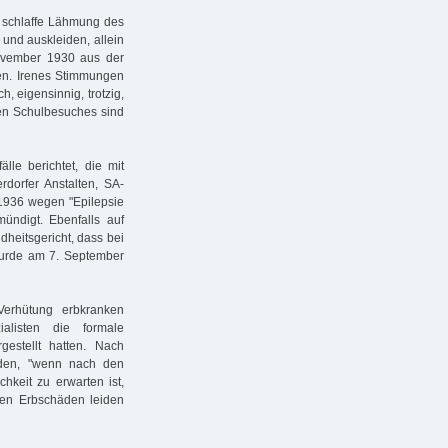
, schlaffe Lähmung des
- und auskleiden, allein
November 1930 aus der
en. Irenes Stimmungen
, eigensinnig, trotzig,
ten Schulbesuches sind
lle berichtet, die mit
rdorfer Anstalten, SA-
 1936 wegen "Epilepsie
ndigt. Ebenfalls auf
heitsgericht, dass bei
 wurde am 7. September
Verhütung erbkranken
listen die formale
estellt hatten. Nach
rden, "wenn nach den
hkeit zu erwarten ist,
en Erbschäden leiden