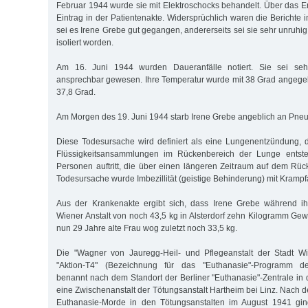
Februar 1944 wurde sie mit Elektroschocks behandelt. Über das Er
Eintrag in der Patientenakte. Widersprüchlich waren die Berichte 
sei es Irene Grebe gut gegangen, andererseits sei sie sehr unruh
isoliert worden.
Am 16. Juni 1944 wurden Daueranfälle notiert. Sie sei se
ansprechbar gewesen. Ihre Temperatur wurde mit 38 Grad angege
37,8 Grad.
Am Morgen des 19. Juni 1944 starb Irene Grebe angeblich an Pneu
Diese Todesursache wird definiert als eine Lungenentzündung, 
Flüssigkeitsansammlungen im Rückenbereich der Lunge entste
Personen auftritt, die über einen längeren Zeitraum auf dem Rück
Todesursache wurde Imbezillität (geistige Behinderung) mit Kramp
Aus der Krankenakte ergibt sich, dass Irene Grebe während ihr
Wiener Anstalt von noch 43,5 kg in Alsterdorf zehn Kilogramm Gewi
nun 29 Jahre alte Frau wog zuletzt noch 33,5 kg.
Die "Wagner von Jauregg-Heil- und Pflegeanstalt der Stadt W
"Aktion-T4" (Bezeichnung für das "Euthanasie"-Programm der 
benannt nach dem Standort der Berliner "Euthanasie"-Zentrale in 
eine Zwischenanstalt der Tötungsanstalt Hartheim bei Linz. Nach d
Euthanasie-Morde in den Tötungsanstalten im August 1941 gi