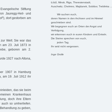
Łódź, Minsk, Riga, Theresienstadt,
Auschwitz, Chelmno, Majdanek, Sobibor, Treblinka ..
Evangelische Stiftung
von Jauregg-Heil- und
Wir suchen euch,
of"), dort gestorben am
deren Namen in den Archiven und im Himmel
geschrieben sind.
Wir begegnen euch an Orten der Angst und
Verfolgung,
wir erkennen euch in euren Kindern und Enkeln.
Die Steine sprechen von euch,
zur Welt. Sie war das
jeden Tag.
n am 23. Juli 1873 in
Ihr seid nicht vergessen.
Grebe, geboren am 2.
Inge Grolle
urde 1927 nach Altona,
mber 1907 in Hamburg
, am 19. Juli 1912 ihr
einleiden, das sie beim
gemeinen Krankenhaus
ung, doch ihre Eltern
 auch so umherliefen.
he Behandlung zu geben,