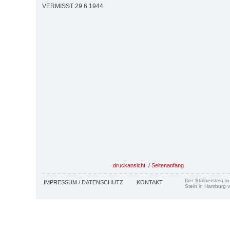
VERMISST 29.6.1944
druckansicht
/
Seitenanfang
Der Stolperstein i
IMPRESSUM / DATENSCHUTZ
KONTAKT
Stein in Hamburg v