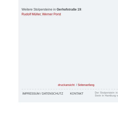
Weitere Stolpersteine in
Gerhofstraße 19
:
Rudolf Müller
,
Werner Porst
druckansicht
/
Seitenanfang
Der Stolperstein i
IMPRESSUM / DATENSCHUTZ
KONTAKT
Stein in Hamburg v