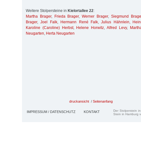
Weitere Stolpersteine in
Kielortallee 22
:
Martha Brager
,
Frieda Brager
,
Werner Brager
,
Siegmund Brage
Brager
,
Joel Falk
,
Hermann René Falk
,
Julius Hähnlein
,
Hein
Karoline (Caroline) Herbst
,
Helene Horwitz
,
Alfred Levy
,
Marth
Neugarten
,
Herta Neugarten
druckansicht
/
Seitenanfang
Der Stolperstein i
IMPRESSUM / DATENSCHUTZ
KONTAKT
Stein in Hamburg v