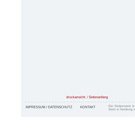
druckansicht
/
Seitenanfang
Der Stolperstein i
IMPRESSUM / DATENSCHUTZ
KONTAKT
Stein in Hamburg v