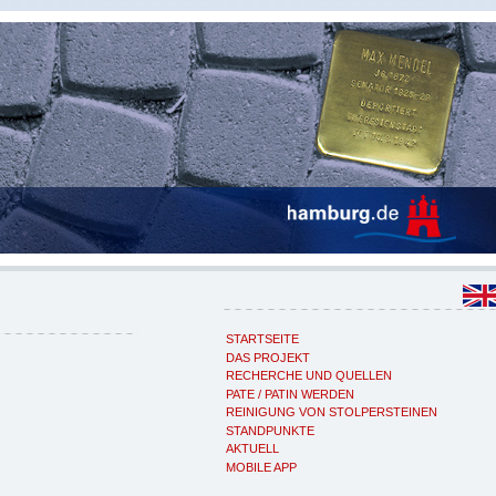
STARTSEITE
DAS PROJEKT
RECHERCHE UND QUELLEN
PATE / PATIN WERDEN
REINIGUNG VON STOLPERSTEINEN
STANDPUNKTE
AKTUELL
MOBILE APP