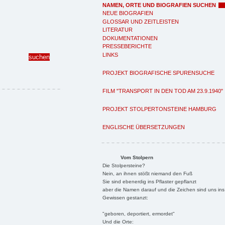
NAMEN, ORTE UND BIOGRAFIEN SUCHEN
NEUE BIOGRAFIEN
GLOSSAR UND ZEITLEISTEN
LITERATUR
DOKUMENTATIONEN
PRESSEBERICHTE
LINKS
PROJEKT BIOGRAFISCHE SPURENSUCHE
FILM "TRANSPORT IN DEN TOD AM 23.9.1940"
PROJEKT STOLPERTONSTEINE HAMBURG
ENGLISCHE ÜBERSETZUNGEN
Vom Stolpern
Die Stolpersteine?
Nein, an ihnen stößt niemand den Fuß
Sie sind ebenerdig ins Pflaster gepflanzt
aber die Namen darauf und die Zeichen sind uns ins
Gewissen gestanzt:
"geboren, deportiert, ermordet"
Und die Orte: