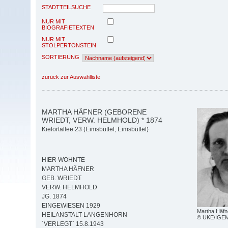
STADTTEILSUCHE
NUR MIT
BIOGRAFIETEXTEN
NUR MIT
STOLPERTONSTEIN
SORTIERUNG
zurück zur Auswahlliste
MARTHA HÄFNER (GEBORENE
WRIEDT, VERW. HELMHOLD) * 1874
Kielortallee 23 (Eimsbüttel, Eimsbüttel)
HIER WOHNTE
MARTHA HÄFNER
GEB. WRIEDT
VERW. HELMHOLD
JG. 1874
EINGEWIESEN 1929
Martha Häfn
HEILANSTALT LANGENHORN
© UKE/IGEM
´VERLEGT` 15.8.1943