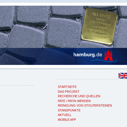
STARTSEITE
DAS PROJEKT
RECHERCHE UND QUELLEN
PATE / PATIN WERDEN
REINIGUNG VON STOLPERSTEINEN
STANDPUNKTE
AKTUELL
MOBILE APP