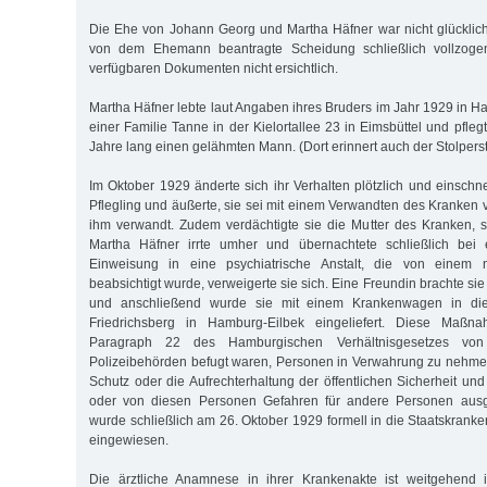
Die Ehe von Johann Georg und Martha Häfner war nicht glücklic
von dem Ehemann beantragte Scheidung schließlich vollzoge
verfügbaren Dokumenten nicht ersichtlich.
Martha Häfner lebte laut Angaben ihres Bruders im Jahr 1929 in H
einer Familie Tanne in der Kielortallee 23 in Eimsbüttel und pfleg
Jahre lang einen gelähmten Mann. (Dort erinnert auch der Stolperst
Im Oktober 1929 änderte sich ihr Verhalten plötzlich und einschn
Pflegling und äußerte, sie sei mit einem Verwandten des Kranken 
ihm verwandt. Zudem verdächtigte sie die Mutter des Kranken, si
Martha Häfner irrte umher und übernachtete schließlich bei 
Einweisung in eine psychiatrische Anstalt, die von einem n
beabsichtigt wurde, verweigerte sie sich. Eine Freundin brachte sie
und anschließend wurde sie mit einem Krankenwagen in die 
Friedrichsberg in Hamburg-Eilbek eingeliefert. Diese Maßna
Paragraph 22 des Hamburgischen Verhältnisgesetzes vo
Polizeibehörden befugt waren, Personen in Verwahrung zu nehme
Schutz oder die Aufrechterhaltung der öffentlichen Sicherheit un
oder von diesen Personen Gefahren für andere Personen ausg
wurde schließlich am 26. Oktober 1929 formell in die Staatskranke
eingewiesen.
Die ärztliche Anamnese in ihrer Krankenakte ist weitgehend i