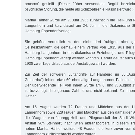
praecox” gestellt. (Dieser früher verwendete Begriff bezeic
psychische Störung, die heute als Schizophrenie klassifiziert wird.)
Martha Häfner wurde am 7. Juni 1935 zunächst in die Heil- und 
Langenhorn und kurz darauf am 24. Juli in die Diakonische St
Hamburg-Eppendorf verlegt.
Sie gehörte vermutlich zu den einhundert "ruhigen, nicht ge
Geisteskranken", die gemäß einem Vertrag von 1935 aus der He
Hamburg-Langenhorn in das diakonische Erziehungs- und Pfleg
Hamburg-Eppendorf verlegt werden konnten. Darauf deutet auch h
1938 zwei Tage Urlaub aus der Anstalt gewährt wurden.
Zur Zeit der schweren Luftangriffe auf Hamburg im Juli/Aug
Gomorrha”) lebten etwa 60 ehemalige Langenhorner Patientinne
Der überwiegende Teil von ihnen wurde am 6. und 7. August 
zurückverlegt. Ihre genaue Zahl ist uns nicht bekannt. Zu ihn
Häfner.
Am 16. August wurden 72 Frauen und Mädchen aus der Heil
Langenhorn sowie 228 Frauen und Mädchen aus den damaligen Als
die "Wagner von Jauregg-Heil- und Pflegeanstalt der Stadt Wi
Anstalt "Am Steinhof”) nach Wien abtransportiert. In diesem T
neben Martha Häfner weitere 48 Frauen, die kurz zuvor von 
Langenhorn zurückgebracht worden waren.