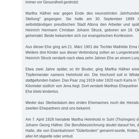
immer vor Gesundheit gestrotzt.
Martha Häfner war gegen Ende des neunzehnten Jahrhunder
Stellung" gegangen. Sie hatte am 30. September 1899 
selbstständigen preußischen Stadt Altona den Arbeiter und spä
Heinrich Hermann Christian Johann Struck, geboren am 18. Ok
geheiratet. Beide bekannten sich zur evangelischen Konfession.
Aus dieser Ehe ging am 21. März 1901 die Tochter Mathilde Erna M
Weitere drei Kinder aus dieser Verbindung sollen an Lungenkrankh
Heinrich Struck verstarb nach etwa zehn Jahren Ehe an einem Lun
Etwa zwei Jahre später, so ihr Bruder, ging Martha Häfner ei
Töpfermeister namens Helmhold ein. Die Hochzeit soll in Wilste
stattgefunden haben. Das Paar zog 1919 oder 1920 nach Karla in 
Kilometer südlich von Jena liegt. Dort verstarb Marthas Ehepartne
Ehe blieb kinderlos.
Weder das Sterbedatum des ersten Ehemannes noch die Heirats
zweiten Ehepartners sind uns bekannt.
Am 7. April 1928 heiratete Martha Helmhold in Suhl (Thüringen) 
Johann Georg Häfner. Die Berufsbezeichnung deutet darauf hin, d
Halle, die von Eisenbahnern "Güterboden” genannt wurde, Kisten
aller Art stapelte oder umlud.