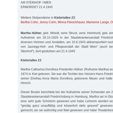
AM STEINHOF / WIEN
ERMORDET 21.4.1945
Weitere Stolpersteine in
Kielortallee 23
:
Bertha Cohn
,
Jenny Cohn
,
Minna Fleischhauer
,
Marianne Lange
,
O
Martha Häfner
, geb. Wriedt, verw. Struck, verw. Helmhold, geb. am
Aufnahme am 26.10.1929 in der Staatskrankenanstalt Friedric
diversen Heimen und Anstalten, am 16.8.1943 abtransportiert na
von Jauregg-Heil- und Pflegeanstalt der Stadt Wien" (auch be
Steinhof"), dort gestorben am 21.4.1945
Kielortallee 23
Martha Catharina Dorothea Friederike Häfner (Rufname Martha) 
1874 in Kiel geboren. Sie war die Tochter des Heizers Hans Fried
seiner Ehefrau Anna Maria Dorothea, geborene Meyer, und hatt
Hinrich.
Dieser Bruder berichtete bei der Aufnahme seiner Schwester am 2
Staatskrankenanstalt Friedrichsberg in Hamburg, Martha sei in Gl
eine sehr gute Schülerin gewesen und habe Lehrerin werden wol
"geistig ganz unauffällig und körperlich stets gesund" gewesen
gemocht, sie sei aufrichtig und fidel gewesen und habe Theaterbe