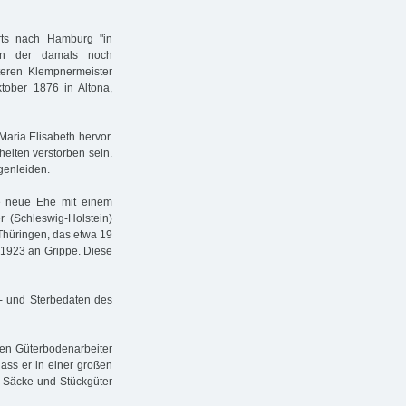
ts nach Hamburg "in
in der damals noch
teren Klempnermeister
tober 1876 in Altona,
aria Elisabeth hervor.
eiten verstorben sein.
genleiden.
ne neue Ehe mit einem
r (Schleswig-Holstein)
Thüringen, das etwa 19
r 1923 an Grippe. Diese
- und Sterbedaten des
den Güterbodenarbeiter
ass er in einer großen
, Säcke und Stückgüter