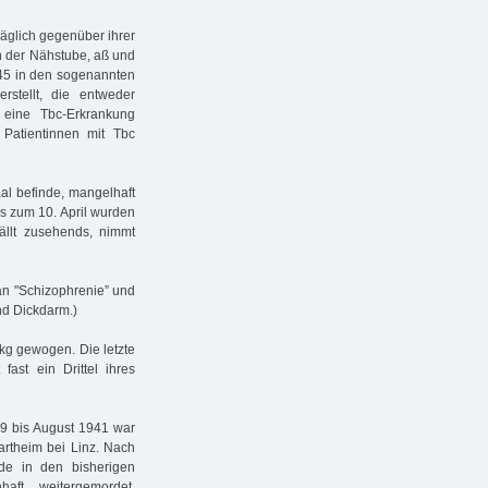
räglich gegenüber ihrer
in der Nähstube, aß und
945 in den sogenannten
erstellt, die entweder
 eine Tbc-Erkrankung
atientinnen mit Tbc
al befinde, mangelhaft
Bis zum 10. April wurden
ällt zusehends, nimmt
 an "Schizophrenie” und
und Dickdarm.)
 kg gewogen. Die letzte
ast ein Drittel ihres
9 bis August 1941 war
Hartheim bei Linz. Nach
de in den bisherigen
aft weitergemordet,