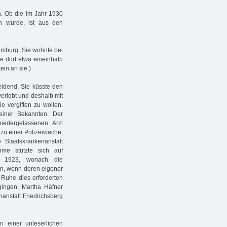
h. Ob die im Jahr 1930
n wurde, ist aus den
amburg. Sie wohnte bei
te dort etwa eineinhalb
ein an sie.)
eidend. Sie küsste den
verlobt und deshalb mit
e vergiften zu wollen.
einer Bekannten. Der
iedergelassenen Arzt
 zu einer Polizeiwache,
Staatskrankenanstalt
hme stützte sich auf
n 1923, wonach die
n, wenn deren eigener
d Ruhe dies erforderten
ingen. Martha Häfner
nanstalt Friedrichsberg
n einer unleserlichen