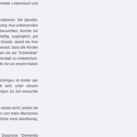
ichtete Lebenslauf und
inationen. Sie glaubte,
nruhig. Aus unbekannten
 besuchten, konnte sie
illig, zugänglich, gut
 Gnade, damit sie ihre
ewusst, dass die Kinder
en sie als "Scheintote"
 Anstalt zu entweichen.
llte ihn an einem Haken
hörigen im Keller der
tt sehr unter diesen
gen. Im Juli versuchte
e wisse nicht, woher sie
men von toten Menschen
 fühle mich überflüssig.
e Diagnose "Dementia