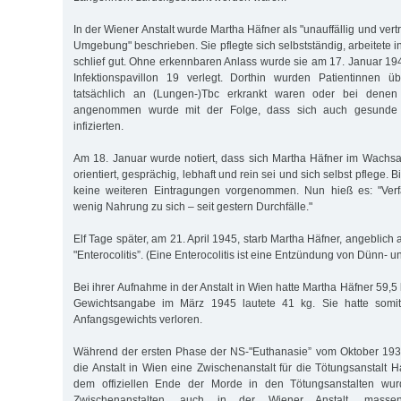
In der Wiener Anstalt wurde Martha Häfner als "unauffällig und vert
Umgebung" beschrieben. Sie pflegte sich selbstständig, arbeitete 
schlief gut. Ohne erkennbaren Anlass wurde sie am 17. Januar 1
Infektionspavillon 19 verlegt. Dorthin wurden Patientinnen üb
tatsächlich an (Lungen-)Tbc erkrankt waren oder bei denen
angenommen wurde mit der Folge, dass sich auch gesunde P
infizierten.
Am 18. Januar wurde notiert, dass sich Martha Häfner im Wachsa
orientiert, gesprächig, lebhaft und rein sei und sich selbst pflege. 
keine weiteren Eintragungen vorgenommen. Nun hieß es: "Verf
wenig Nahrung zu sich – seit gestern Durchfälle."
Elf Tage später, am 21. April 1945, starb Martha Häfner, angeblich
"Enterocolitis”. (Eine Enterocolitis ist eine Entzündung von Dünn- 
Bei ihrer Aufnahme in der Anstalt in Wien hatte Martha Häfner 59,5
Gewichtsangabe im März 1945 lautete 41 kg. Sie hatte somit f
Anfangsgewichts verloren.
Während der ersten Phase der NS-"Euthanasie” vom Oktober 193
die Anstalt in Wien eine Zwischenanstalt für die Tötungsanstalt 
dem offiziellen Ende der Morde in den Tötungsanstalten wur
Zwischenanstalten, auch in der Wiener Anstalt, massenh