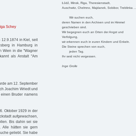
Łódź, Minsk, Riga, Theresienstadt,
Auschwitz, Chelmno, Majdanek, Sobibor, Treblinka ..
Wir suchen euch,
deren Namen in den Archiven und im Himmel
lga Schey
geschrieben sind.
Wir begegnen euch an Orten der Angst und
Verfolgung,
 12.9.1874 in Kiel, seit
wir erkennen euch in euren Kindern und Enkeln.
hsberg in Hamburg in
Die Steine sprechen von euch,
ch Wien in die "Wagner
jeden Tag.
kannt als Anstalt "Am
Ihr seid nicht vergessen.
Inge Grolle
wurde am 12. September
rich Joachim Wriedt und
e einen Bruder namens
6. Oktober 1929 in der
ückstadt aufgewachsen,
len. Bis dahin sei sie
. Alle hätten sie gern
suche geliebt. Sie habe