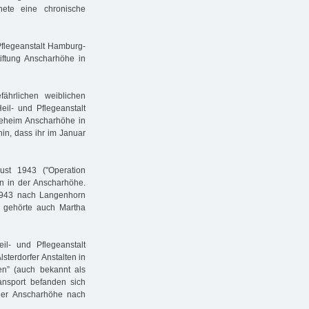
hnete eine chronische
Pflegeanstalt Hamburg-
iftung Anscharhöhe in
fährlichen weiblichen
il- und Pflegeanstalt
eheim Anscharhöhe in
in, dass ihr im Januar
ust 1943 ("Operation
n in der Anscharhöhe.
1943 nach Langenhorn
en gehörte auch Martha
- und Pflegeanstalt
terdorfer Anstalten in
en” (auch bekannt als
ransport befanden sich
der Anscharhöhe nach