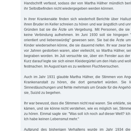
Handschrift verfasst, sodass der von Martha Häfner mündlich ber
ihr Selbstbefinden nicht wiedergegeben werden können.
In ihrer Krankenakte finden sich wiederholt Berichte über Halluz
ihren Bruder im Keller schreien zu hören und war ängstlich und u
Gründen bat sie die Ärzte um Vergebung. Mit Personen, die sie
keine Verbindung aufnehmen. Im Juni 1930 soll sie hingegen "w
orientiert und liebenswürdig" gewesen sein. Sie bat die Ärzte um
Kinder wiedersehen könne, die sie dauernd riefen. Ihr war zwar b
vor Jahren gestorben waren, aber vielleicht, so Martha Häfner, sei
begraben worden. Im Juli versuchte sie, über ein Fenster aus der
Kurz darauf legte sie sich einen Kleidergürtel um den Hals und wo
festmachen. Im August kam es zu weiteren Fluchtversuchen.
Auch im Jahr 1931 glaubte Martha Häfner, die Stimmen von Ange
Krankenanstalt zu hören, die dort gemartert würden. Sie li
Sinnestäuschungen und flehte mehrmals um Gnade für die Angehöri
sie, Suizid zu begehen.
Ihr war bewusst, dass die Stimmen nicht real waren. Sie erklärte, si
kämen, und sie könne nicht verstehen, wie es möglich sei, Stim
zu hören. Einmal sagte sie: "Was soll ich noch auf dieser Welt? Ich
Ich habe keinen Lebensmut mehr."
Aufgrund des bisherigen Verhaltens wurde im Jahr 1934 di