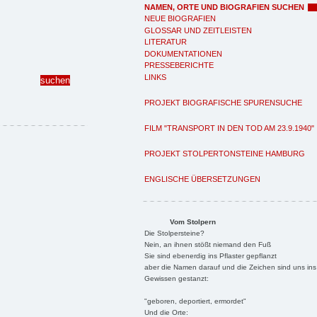
NAMEN, ORTE UND BIOGRAFIEN SUCHEN
NEUE BIOGRAFIEN
GLOSSAR UND ZEITLEISTEN
LITERATUR
DOKUMENTATIONEN
PRESSEBERICHTE
LINKS
PROJEKT BIOGRAFISCHE SPURENSUCHE
FILM "TRANSPORT IN DEN TOD AM 23.9.1940"
PROJEKT STOLPERTONSTEINE HAMBURG
ENGLISCHE ÜBERSETZUNGEN
Vom Stolpern
Die Stolpersteine?
Nein, an ihnen stößt niemand den Fuß
Sie sind ebenerdig ins Pflaster gepflanzt
aber die Namen darauf und die Zeichen sind uns ins
Gewissen gestanzt:
"geboren, deportiert, ermordet"
Und die Orte: