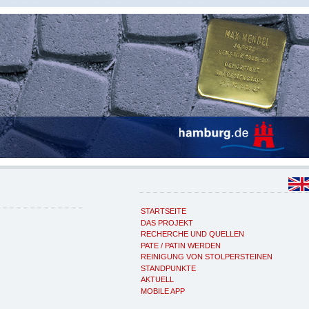
STARTSEITE
DAS PROJEKT
RECHERCHE UND QUELLEN
PATE / PATIN WERDEN
REINIGUNG VON STOLPERSTEINEN
STANDPUNKTE
AKTUELL
MOBILE APP