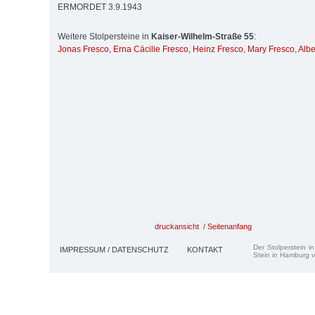
ERMORDET 3.9.1943
Weitere Stolpersteine in
Kaiser-Wilhelm-Straße 55
:
Jonas Fresco
,
Erna Cäcilie Fresco
,
Heinz Fresco
,
Mary Fresco
,
Albe
druckansicht
/
Seitenanfang
Der Stolperstein i
IMPRESSUM / DATENSCHUTZ
KONTAKT
Stein in Hamburg v