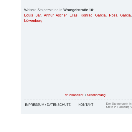
Weitere Stolpersteine in
Wrangelstraße 10
:
Louis Bär
,
Arthur Ascher Elias
,
Konrad Garcia
,
Rosa Garcia
Löwenburg
druckansicht
/
Seitenanfang
Der Stolperstein i
IMPRESSUM / DATENSCHUTZ
KONTAKT
Stein in Hamburg v