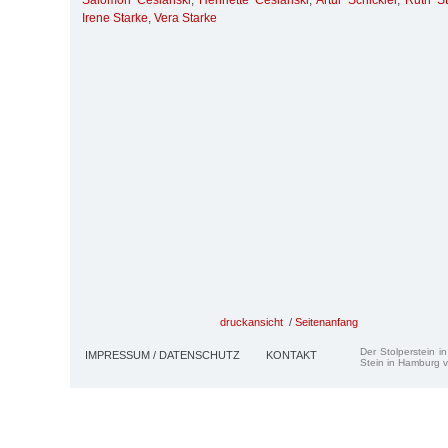
Salomon Ceslanski
,
Henriette Ceslanski
,
Artur Schickler
,
Ruth St
Irene Starke
,
Vera Starke
druckansicht
/
Seitenanfang
Der Stolperstein i
IMPRESSUM / DATENSCHUTZ
KONTAKT
Stein in Hamburg v