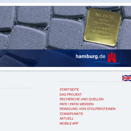
STARTSEITE
DAS PROJEKT
RECHERCHE UND QUELLEN
PATE / PATIN WERDEN
REINIGUNG VON STOLPERSTEINEN
STANDPUNKTE
AKTUELL
MOBILE APP