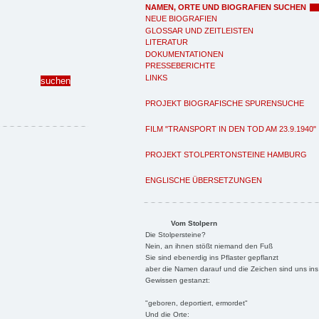
NAMEN, ORTE UND BIOGRAFIEN SUCHEN
NEUE BIOGRAFIEN
GLOSSAR UND ZEITLEISTEN
LITERATUR
DOKUMENTATIONEN
PRESSEBERICHTE
LINKS
PROJEKT BIOGRAFISCHE SPURENSUCHE
FILM "TRANSPORT IN DEN TOD AM 23.9.1940"
PROJEKT STOLPERTONSTEINE HAMBURG
ENGLISCHE ÜBERSETZUNGEN
Vom Stolpern
Die Stolpersteine?
Nein, an ihnen stößt niemand den Fuß
Sie sind ebenerdig ins Pflaster gepflanzt
aber die Namen darauf und die Zeichen sind uns ins
Gewissen gestanzt:
"geboren, deportiert, ermordet"
Und die Orte: