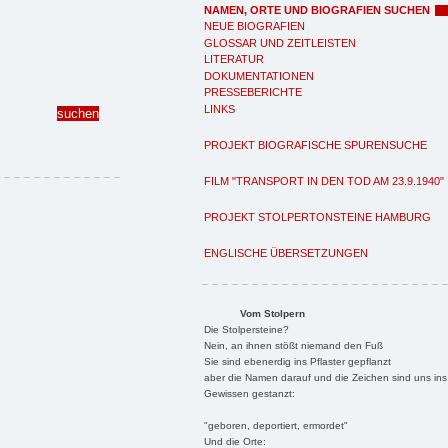
NAMEN, ORTE UND BIOGRAFIEN SUCHEN
NEUE BIOGRAFIEN
GLOSSAR UND ZEITLEISTEN
LITERATUR
DOKUMENTATIONEN
PRESSEBERICHTE
LINKS
PROJEKT BIOGRAFISCHE SPURENSUCHE
FILM "TRANSPORT IN DEN TOD AM 23.9.1940"
PROJEKT STOLPERTONSTEINE HAMBURG
ENGLISCHE ÜBERSETZUNGEN
Vom Stolpern
Die Stolpersteine?
Nein, an ihnen stößt niemand den Fuß
Sie sind ebenerdig ins Pflaster gepflanzt
aber die Namen darauf und die Zeichen sind uns ins
Gewissen gestanzt:
"geboren, deportiert, ermordet"
Und die Orte: