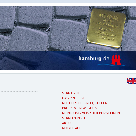
STARTSEITE
DAS PROJEKT
RECHERCHE UND QUELLEN
PATE / PATIN WERDEN
REINIGUNG VON STOLPERSTEINEN
STANDPUNKTE
AKTUELL
MOBILE APP