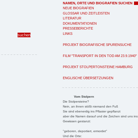
NAMEN, ORTE UND BIOGRAFIEN SUCHEN
NEUE BIOGRAFIEN
GLOSSAR UND ZEITLEISTEN
LITERATUR
DOKUMENTATIONEN
PRESSEBERICHTE
LINKS
PROJEKT BIOGRAFISCHE SPURENSUCHE
FILM "TRANSPORT IN DEN TOD AM 23.9.1940"
PROJEKT STOLPERTONSTEINE HAMBURG
ENGLISCHE ÜBERSETZUNGEN
Vom Stolpern
Die Stolpersteine?
Nein, an ihnen stößt niemand den Fuß
Sie sind ebenerdig ins Pflaster gepflanzt
aber die Namen darauf und die Zeichen sind uns ins
Gewissen gestanzt:
"geboren, deportiert, ermordet"
Und die Orte: