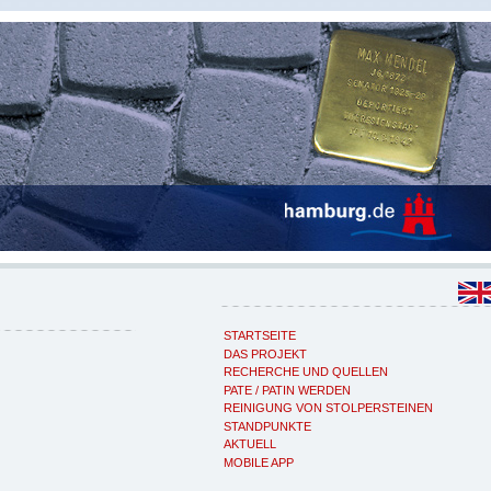
STARTSEITE
DAS PROJEKT
RECHERCHE UND QUELLEN
PATE / PATIN WERDEN
REINIGUNG VON STOLPERSTEINEN
STANDPUNKTE
AKTUELL
MOBILE APP