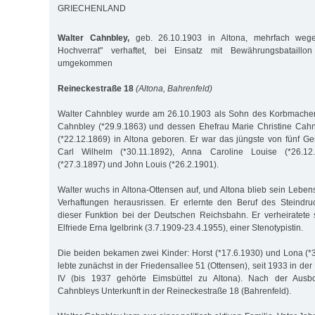
GRIECHENLAND
Walter Cahnbley,
geb. 26.10.1903 in Altona, mehrfach wege
Hochverrat" verhaftet, bei Einsatz mit Bewährungsbataill
umgekommen
Reineckestraße 18
(Altona, Bahrenfeld)
Walter Cahnbley wurde am 26.10.1903 als Sohn des Korbmacher
Cahnbley (*29.9.1863) und dessen Ehefrau Marie Christine Cahn
(*22.12.1869) in Altona geboren. Er war das jüngste von fünf G
Carl Wilhelm (*30.11.1892), Anna Caroline Louise (*26.12
(*27.3.1897) und John Louis (*26.2.1901).
Walter wuchs in Altona-Ottensen auf, und Altona blieb sein Lebens
Verhaftungen herausrissen. Er erlernte den Beruf des Steindru
dieser Funktion bei der Deutschen Reichsbahn. Er verheiratete
Elfriede Erna Igelbrink (3.7.1909-23.4.1955), einer Stenotypistin.
Die beiden bekamen zwei Kinder: Horst (*17.6.1930) und Lona (*3
lebte zunächst in der Friedensallee 51 (Ottensen), seit 1933 in der
IV (bis 1937 gehörte Eimsbüttel zu Altona). Nach der Aus
Cahnbleys Unterkunft in der Reineckestraße 18 (Bahrenfeld).