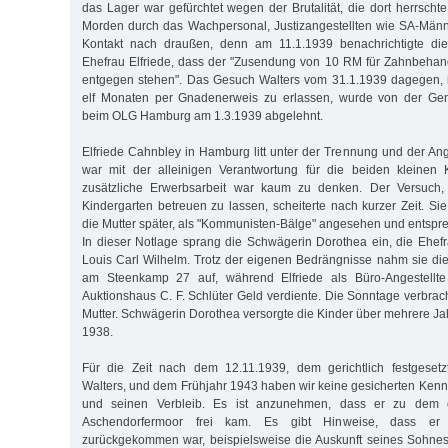
das Lager war gefürchtet wegen der Brutalität, die dort herrscht
Morden durch das Wachpersonal, Justizangestellten wie SA-Männ
Kontakt nach draußen, denn am 11.1.1939 benachrichtigte die
Ehefrau Elfriede, dass der "Zusendung von 10 RM für Zahnbeha
entgegen stehen". Das Gesuch Walters vom 31.1.1939 dagegen, i
elf Monaten per Gnadenerweis zu erlassen, wurde von der Gene
beim OLG Hamburg am 1.3.1939 abgelehnt.
Elfriede Cahnbley in Hamburg litt unter der Trennung und der A
war mit der alleinigen Verantwortung für die beiden kleinen K
zusätzliche Erwerbsarbeit war kaum zu denken. Der Versuch,
Kindergarten betreuen zu lassen, scheiterte nach kurzer Zeit. Si
die Mutter später, als "Kommunisten-Bälge" angesehen und entspr
In dieser Notlage sprang die Schwägerin Dorothea ein, die Ehef
Louis Carl Wilhelm. Trotz der eigenen Bedrängnisse nahm sie die 
am Steenkamp 27 auf, während Elfriede als Büro-Angestell
Auktionshaus C. F. Schlüter Geld verdiente. Die Sonntage verbrac
Mutter. Schwägerin Dorothea versorgte die Kinder über mehrere Ja
1938.
Für die Zeit nach dem 12.11.1939, dem gerichtlich festgesetz
Walters, und dem Frühjahr 1943 haben wir keine gesicherten Kenn
und seinen Verbleib. Es ist anzunehmen, dass er zu dem o
Aschendorfermoor frei kam. Es gibt Hinweise, dass er 
zurückgekommen war, beispielsweise die Auskunft seines Sohnes