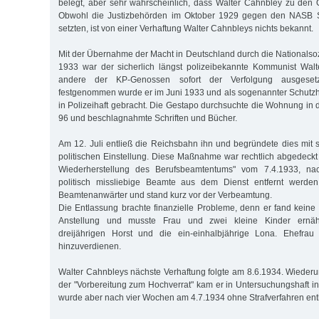
belegt, aber sehr wahrscheinlich, dass Walter Cahnbley zu den 
Obwohl die Justizbehörden im Oktober 1929 gegen den NASB St
setzten, ist von einer Verhaftung Walter Cahnbleys nichts bekannt.
Mit der Übernahme der Macht in Deutschland durch die Nationalsoz
1933 war der sicherlich längst polizeibekannte Kommunist Walt
andere der KP-Genossen sofort der Verfolgung ausgeset
festgenommen wurde er im Juni 1933 und als sogenannter Schutzhä
in Polizeihaft gebracht. Die Gestapo durchsuchte die Wohnung in 
96 und beschlagnahmte Schriften und Bücher.
Am 12. Juli entließ die Reichsbahn ihn und begründete dies mit s
politischen Einstellung. Diese Maßnahme war rechtlich abgedeckt
Wiederherstellung des Berufsbeamtentums" vom 7.4.1933, n
politisch missliebige Beamte aus dem Dienst entfernt werden
Beamtenanwärter und stand kurz vor der Verbeamtung.
Die Entlassung brachte finanzielle Probleme, denn er fand keine 
Anstellung und musste Frau und zwei kleine Kinder ernäh
dreijährigen Horst und die ein-einhalbjährige Lona. Ehefrau 
hinzuverdienen.
Walter Cahnbleys nächste Verhaftung folgte am 8.6.1934. Wiede
der "Vorbereitung zum Hochverrat" kam er in Untersuchungshaft in
wurde aber nach vier Wochen am 4.7.1934 ohne Strafverfahren ent