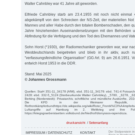
Walter Cahnbley war 41 Jahre alt geworden.
Elfriede Cahnbley starb am 23.4.1955 mit noch nicht einmal 
abgekämpft von den Schrecken der NS-Zeit, der materiellen Not
Mannes und aller Habe durch den totalen Bombenschaden, den qu
Jahre hinziehenden Auseinandersetzungen mit den Behörden
Abfindung für die Verfolgung und den Tod des Ehemannes und Vater
Sohn Horst (*1930), der Radiomechaniker geworden war, war na
Westdeutschlands beigetreten und blieb in ihr aktiv, auch n
"verfassungsfeindliche Organisation" (GG Art. 9) am 26.6.1951. V
entwich Horst 1953 in die DDR.
Stand: Mai 2025
© Johannes Grossmann
Quellen: StaH 351-11_34178 (AfW), ebd. 351-11_34179: ebd. 741-4 Fotoarchi
2428: ebd. 332-5_5124 (Sterbeurkunde Walter Cahnbley), _5780, _6278, _6
Berking (Norderstedt): Privatarchiv, schriftliche und mündliche Auskünfte, 20
Die KPD in der Weimarer Republik, H
Rotfrontkämpferbundhttps://de.wikipedia.org/wiki/Roter_Frontk%C3%A4mpfe
Luftangriffe auf Hamburg im 2. Weltkrieg und ihre Folg
https://kriegsgraeberstaetten.volksbund.de/friedhof/dionyssos-rapendoza.
druckansicht
/
Seitenanfang
Der Stolperstein i
IMPRESSUM / DATENSCHUTZ
KONTAKT
Stein in Hamburg v