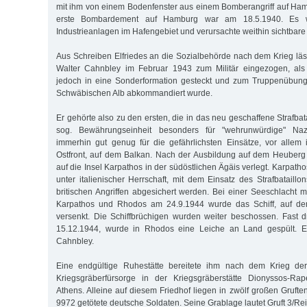
mit ihm von einem Bodenfenster aus einem Bomberangriff auf Ha
erste Bombardement auf Hamburg war am 18.5.1940. Es w
Industrieanlagen im Hafengebiet und verursachte weithin sichtbare
Aus Schreiben Elfriedes an die Sozialbehörde nach dem Krieg läss
Walter Cahnbley im Februar 1943 zum Militär eingezogen, als p
jedoch in eine Sonderformation gesteckt und zum Truppenübung
Schwäbischen Alb abkommandiert wurde.
Er gehörte also zu den ersten, die in das neu geschaffene Strafba
sog. Bewährungseinheit besonders für "wehrunwürdige" Naz
immerhin gut genug für die gefährlichsten Einsätze, vor allem 
Ostfront, auf dem Balkan. Nach der Ausbildung auf dem Heuberg
auf die Insel Karpathos in der südöstlichen Ägäis verlegt. Karpatho
unter italienischer Herrschaft, mit dem Einsatz des Strafbataill
britischen Angriffen abgesichert werden. Bei einer Seeschlacht m
Karpathos und Rhodos am 24.9.1944 wurde das Schiff, auf dem
versenkt. Die Schiffbrüchigen wurden weiter beschossen. Fast 
15.12.1944, wurde in Rhodos eine Leiche an Land gespült. E
Cahnbley.
Eine endgültige Ruhestätte bereitete ihm nach dem Krieg de
Kriegsgräberfürsorge in der Kriegsgräberstätte Dionyssos-R
Athens. Alleine auf diesem Friedhof liegen in zwölf großen Gruft
9972 getötete deutsche Soldaten. Seine Grablage lautet Gruft 3/Rei