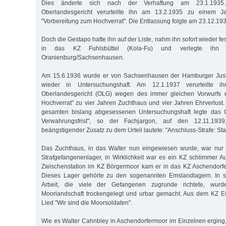
Dies änderte sich nach der Verhaftung am 23.1.1935
Oberlandesgericht verurteilte ihn am 13.2.1935 zu einem 
"Vorbereitung zum Hochverrat". Die Entlassung folgte am 23.12.193
Doch die Gestapo hatte ihn auf der Liste, nahm ihn sofort wieder fe
in das KZ Fuhlsbüttel (Kola-Fu) und verlegte ih
Oranienburg/Sachsenhausen.
Am 15.6.1936 wurde er von Sachsenhausen der Hamburger Just
wieder in Untersuchungshaft. Am 12.1.1937 verurteilte i
Oberlandesgericht (OLG) wegen des immer gleichen Vorwurfs d
Hochverrat" zu vier Jahren Zuchthaus und vier Jahren Ehrverlust
gesamten bislang abgesessenen Untersuchungshaft legte das G
Verwahrungsfrist", so der Fachjargon, auf den 12.11.1939
beängstigender Zusatz zu dem Urteil lautete: "Anschluss-Strafe: Sta
Das Zuchthaus, in das Walter nun eingewiesen wurde, war nu
Strafgefangenenlager, in Wirklichkeit war es ein KZ schlimmer 
Zwischenstation im KZ Börgermoor kam er in das KZ Aschendorf
Dieses Lager gehörte zu den sogenannten Emslandlagern. In sc
Arbeit, die viele der Gefangenen zugrunde richtete, wur
Moorlandschaft trockengelegt und urbar gemacht. Aus dem KZ 
Lied "Wir sind die Moorsoldaten".
Wie es Walter Cahnbley in Aschendorfermoor im Einzelnen erging, 