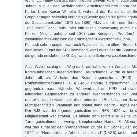
Walter Cahnbley kam aus einer politisch aktiven Familie. Vater Joh
Jahren Mitglied der Sozialistischen Arbeiterpartei bzw. dann de
Partei. Unter Kaiser Wilhelm II, während der Kanzlerschaft B
Gruppierungen zeitweilig verboten ("Gesetz gegen die gemeingef
der Sozialdemokratie", 1878 bis 1890), Aktivitäten in ihrem Sinn
1896 stand John Louis unter offizieller Überwachung durch die
Polizei. (Altona gehörte seit 1867 zum Königreich Preußen.)
zusammen mit Genossen die Korbmacher-Gewerkschaft Altona.
Politisch sehr engagiert war auch Walters elf Jahre älterer Bruder 
dem linken Flügel der SPD kommend, war Louis über die Spartaku
die gerade entstehende KPD gewechselt (Siehe www.stolperstein
Auch Walter schlug den Weg nach radikal links ein. Zunächst M
Kommunistischen Jugendverband Deutschlands, wurde er bereit
Jahre alt, als Vertreter des Roten Jugendsturms (RJS) 
Rotfrontkämpferbundes (RFB) Groß-Hamburg aufgenommen. D
gegründete paramilitärische Wehrverband der KPD und stan
feindlicher Gegnerschaft zu anderen Wehrverbänden der We
republikanisch/sozialdemokratisch orientierten Reichsbanner Sc
rechtsgerichteten Stahlhelm und später dann der NS-Truppe der
Der RJS war die Jugendorganisation des RFB. 1929 wurde d
Mitgliedschaft war strafbar. Es bildete sich sofort eine Reihe v
Tarnorganisationen mit weniger kämpferischen Namen. Für Alton
war das zunächst der "Wanderverein Brüder zur Sonne", der si
1929, in "Norddeutscher Arbeiterschutzbund" (NASB) umbenannte