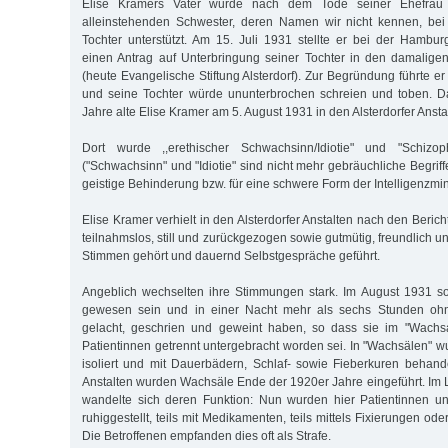
Elise Kramers Vater wurde nach dem Tode seiner Ehefrau 
alleinstehenden Schwester, deren Namen wir nicht kennen, bei
Tochter unterstützt. Am 15. Juli 1931 stellte er bei der Hambu
einen Antrag auf Unterbringung seiner Tochter in den damaligen 
(heute Evangelische Stiftung Alsterdorf). Zur Begründung führte er 
und seine Tochter würde ununterbrochen schreien und toben. D
Jahre alte Elise Kramer am 5. August 1931 in den Alsterdorfer Ans
Dort wurde ,,erethischer Schwachsinn/Idiotie" und "Schizophr
("Schwachsinn" und "Idiotie" sind nicht mehr gebräuchliche Begriffe
geistige Behinderung bzw. für eine schwere Form der Intelligenzmi
Elise Kramer verhielt in den Alsterdorfer Anstalten nach den Berich
teilnahmslos, still und zurückgezogen sowie gutmütig, freundlich un
Stimmen gehört und dauernd Selbstgespräche geführt.
Angeblich wechselten ihre Stimmungen stark. Im August 1931 sol
gewesen sein und in einer Nacht mehr als sechs Stunden ohn
gelacht, geschrien und geweint haben, so dass sie im "Wachs
Patientinnen getrennt untergebracht worden sei. In "Wachsälen" 
isoliert und mit Dauerbädern, Schlaf- sowie Fieberkuren behandel
Anstalten wurden Wachsäle Ende der 1920er Jahre eingeführt. Im 
wandelte sich deren Funktion: Nun wurden hier Patientinnen un
ruhiggestellt, teils mit Medikamenten, teils mittels Fixierungen 
Die Betroffenen empfanden dies oft als Strafe.