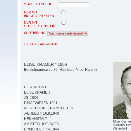
STADTTEILSUCHE
NUR MIT
BIOGRAFIETEXTEN
NUR MIT
STOLPERTONSTEIN
SORTIERUNG
zurück zur Auswahlliste
ELISE KRAMER * 1906
Borstelmannsweg 70 (Hamburg-Mitte, Hamm)
HIER WOHNTE
ELISE KRAMER
JG. 1906
EINGEWIESEN 1931
ALSTERDORFER ANSTALTEN
‚VERLEGT‘ 16.8.1943
HEILANSTALT
Elise Krame
AM STEINHOF / WIEN
© Archiv Eva
Alsterdorf
ERMORDET 7.4.1944