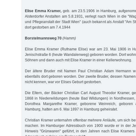
Elise Emma Kramer,
geb. am 23.5.1906 in Hamburg, aufgenom
Alsterdorfer Anstalten am 5.8.1931, verlegt nach Wien in die "Wa
und Pflegeanstalt der Stadt Wien" (auch bekannt als Anstalt "Am S
dort gestorben am 7.4.1944
Borstelmannsweg 70
(Hamm)
Elise Emma Kramer (Rufname Elise) war am 23. Mai 1906 in 
Jenischstraße 6 (heute Wandalenweg) geboren worden. Dort wohnte
Söhnen und dann auch mit Elise Kramer in einer Kellerwohnung.
Der ältere Bruder mit Namen Paul Christian Adam Hermann 
ebenfalls dort geboren worden. Der zweite Bruder, dessen Name
nicht kennen, war vor Elises Geburt gestorben.
Die Eltern, der Bäcker Christian Carl August Theodor Kramer, 
1868 in Niederwildungen (heute Bad Wildungen) in Nordhessen,
Dorothea Margarethe Kramer, geborene Weinreich, geboren
Hamburg, hatten am 6. Mai 1897 in Hamburg geheiratet.
Christian Kramer unternahm offenbar mehrere Anläufe, um sich ber
machen. Im Hamburger Adressbuch von 1900 wurde er in der Je
Hinweis "Grünwaren" geführt, in den Jahren nach Elise Kramers