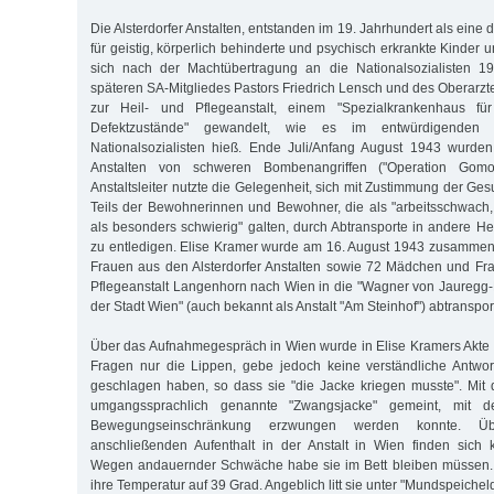
Die Alsterdorfer Anstalten, entstanden im 19. Jahrhundert als eine 
für geistig, körperlich behinderte und psychisch erkrankte Kinder
sich nach der Machtübertragung an die Nationalsozialisten 1
späteren SA-Mitgliedes Pastors Friedrich Lensch und des Oberarz
zur Heil- und Pflegeanstalt, einem "Spezialkrankenhaus für 
Defektzustände" gewandelt, wie es im entwürdigenden 
Nationalsozialisten hieß. Ende Juli/Anfang August 1943 wurden
Anstalten von schweren Bombenangriffen ("Operation Gomor
Anstaltsleiter nutzte die Gelegenheit, sich mit Zustimmung der G
Teils der Bewohnerinnen und Bewohner, die als "arbeitsschwach
als besonders schwierig" galten, durch Abtransporte in andere He
zu entledigen. Elise Kramer wurde am 16. August 1943 zusamme
Frauen aus den Alsterdorfer Anstalten sowie 72 Mädchen und Fr
Pflegeanstalt Langenhorn nach Wien in die "Wagner von Jauregg-H
der Stadt Wien" (auch bekannt als Anstalt "Am Steinhof") abtransport
Über das Aufnahmegespräch in Wien wurde in Elise Kramers Akte n
Fragen nur die Lippen, gebe jedoch keine verständliche Antwor
geschlagen haben, so dass sie "die Jacke kriegen musste". Mit 
umgangssprachlich genannte "Zwangsjacke" gemeint, mit d
Bewegungseinschränkung erzwungen werden konnte. Üb
anschließenden Aufenthalt in der Anstalt in Wien finden sich
Wegen andauernder Schwäche habe sie im Bett bleiben müssen. A
ihre Temperatur auf 39 Grad. Angeblich litt sie unter "Mundspeich