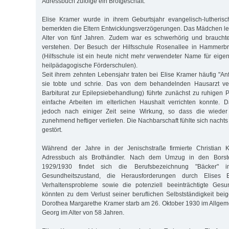
Adressbuch zufolge ein Brotgeschäft.
Elise Kramer wurde in ihrem Geburtsjahr evangelisch-lutherisch
bemerkten die Eltern Entwicklungsverzögerungen. Das Mädchen ler
Alter von fünf Jahren. Zudem war es schwerhörig und braucht
verstehen. Der Besuch der Hilfsschule Rosenallee in Hammerbr
(Hilfsschule ist ein heute nicht mehr verwendeter Name für eige
heilpädagogische Förderschulen).
Seit ihrem zehnten Lebensjahr traten bei Elise Kramer häufig "An
sie tobte und schrie. Das von dem behandelnden Hausarzt ver
Barbiturat zur Epilepsiebehandlung) führte zunächst zu ruhigen 
einfache Arbeiten im elterlichen Haushalt verrichten konnte. 
jedoch nach einiger Zeit seine Wirkung, so dass die wieder 
zunehmend heftiger verliefen. Die Nachbarschaft fühlte sich nachts
gestört.
Während der Jahre in der Jenischstraße firmierte Christian
Adressbuch als Brothändler. Nach dem Umzug in den Bors
1929/1930 findet sich die Berufsbezeichnung "Bäcker" 
Gesundheitszustand, die Herausforderungen durch Elises 
Verhaltensprobleme sowie die potenziell beeinträchtigte Gesu
könnten zu dem Verlust seiner beruflichen Selbstständigkeit b
Dorothea Margarethe Kramer starb am 26. Oktober 1930 im Allge
Georg im Alter von 58 Jahren.