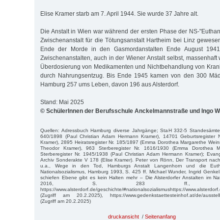
Elise Kramer starb am 7. April 1944. Sie wurde 37 Jahre alt.
Die Anstalt in Wien war während der ersten Phase der NS-"Eutha
Zwischenanstalt für die Tötungsanstalt Hartheim bei Linz gewesen
Ende der Morde in den Gasmordanstalten Ende August 1941 
Zwischenanstalten, auch in der Wiener Anstalt selbst, massenhaft
Überdosierung von Medikamenten und Nichtbehandlung von Krankh
durch Nahrungsentzug. Bis Ende 1945 kamen von den 300 Mä
Hamburg 257 ums Leben, davon 196 aus Alsterdorf.
Stand: Mai 2025
© SchülerInnen der Berufsschule Anckelmannstraße und Ingo Wi
Quellen: Adressbuch Hamburg diverse Jahrgänge; StaH 332-5 Standesämter
640/1898 (Paul Christian Adam Hermann Kramer), 14701 Geburtsregister 
Kramer), 2895 Heiratsregister Nr. 185/1897 (Emma Dorothea Margarethe Weinre
Theodor Kramer), 963 Sterberegister Nr. 1616/1930 (Emma Dorothea M
Sterberegister Nr. 1945/1938 (Paul Christian Adam Hermann Kramer); Evange
Archiv Sonderakte V 178 (Elise Kramer). Peter von Rönn, Der Transport nac
u.a., Wege in den Tod, Hamburgs Anstalt Langenhorn und die Euth
Nationalsozialismus, Hamburg 1993, S. 425 ff. Michael Wunder, Ingrid Genkel,
schiefen Ebene gibt es kein Halten mehr – Die Alsterdorfer Anstalten im Nati
2016, S. 283 ff., 
https://www.alsterdorf.de/geschichte/#nationalsozialismushttps://www.alsterdorf
(Zugriff am 20.2.2025), https://www.gedenkstaettesteinhof.at/de/ausstel
(Zugriff am 20.2.2025)
druckansicht
/
Seitenanfang