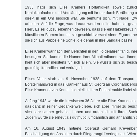
1933 hatte sich Elise Kramers Hörfähigkeit soweit zurück
Kontaktaufnahme und Verständigung mit ihr nur durch Berührung 
direkt in ein Ohr möglich war. Sie bemühte sich, mit Nadel, Zw
arbeiten. Auf die Frage, was daraus werden solle, habe sie gean
Heil". Es sei gut zu erkennen gewesen, dass sie ein Hakenkreuz 
künstlichen Blumen konnte sie geschickt verschiedene Figuren her
sie sich aus Pappe eine Sohle, die genau in ihre Sandale passte.
Elise Kramer war nach den Berichten in den Folgejahren fähig, ihre
besorgen. Sie kannte die Namen ihrer Mitpatientinnen, war ihnen
hielt sich aber meistens für sich allein. Sie wusste sich zu beschä
gutmütig, freundlich und verträglich.
Elises Vater starb am 9. November 1938 auf dem Transport
Borstelmansweg in das Krankenhaus St. Georg an Coronarsklerose
Elise Kramer davon Kenntnis erhielt. In ihrer Patientenakte findet s
Anfang 1943 wurde die inzwischen 36 Jahre alte Elise Kramer als 
das ganz in seiner Gedankenwelt lebe, sich aber immer zu beschä
sich sehr sauber gehalten haben und ordentlich mit ihren Sa
Zudem wurde sie erneut als gutmütig, umgänglich und anhänglich 
Am 16. August 1943 notierte Oberarzt Gerhard Kreyenbe
Beschädigung der Anstalten durch Fliegerangriff verlegt nach Wien.