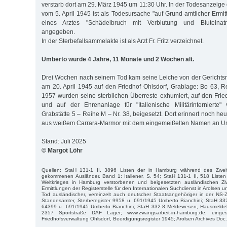
verstarb dort am 29. März 1945 um 11:30 Uhr. In der Todesanzeige
vom 5. April 1945 ist als Todesursache "auf Grund amtlicher Ermi
eines Arztes "Schädelbruch mit Verblutung und Bluteinatm
angegeben.
In der Sterbefallsammelakte ist als Arzt Fr. Fritz verzeichnet.
Umberto wurde 4 Jahre, 11 Monate und 2 Wochen alt.
Drei Wochen nach seinem Tod kam seine Leiche von der Gerichts
am 20. April 1945 auf den Friedhof Ohlsdorf, Grablage: Bo 63, Re
1957 wurden seine sterblichen Überreste exhumiert, auf den Fried
und auf der Ehrenanlage für "Italienische Militärinternierte"
Grabstätte 5 – Reihe M – Nr. 38, beigesetzt. Dort erinnert noch heu
aus weißem Carrara-Marmor mit dem eingemeißelten Namen an U
Stand: Juli 2025
© Margot Löhr
Quellen: StaH 131-1 II, 3896 Listen der in Hamburg während des Zwei
gekommenen Ausländer. Band 1: Italiener, S. 54; StaH 131-1 II, 518 Liste
Weltkrieges in Hamburg verstorbenen und beigesetzten ausländischen Zivi
Ermittlungen der Registerstelle für den Internationalen Suchdienst in Arolsen 
Tod ausländischer, vereinzelt auch deutscher Staatsangehöriger in der NS-
Standesämter, Sterberegister 9958 u. 691/1945 Umberto Bianchini; StaH 332
64399 u. 691/1945 Umberto Bianchini; StaH 332-8 Meldewesen, Hausmeldeka
2357 Sportstraße DAF Lager; www.zwangsarbeit-in-hamburg.de, einge
Friedhofsverwaltung Ohlsdorf, Beerdigungsregister 1945; Arolsen Archives Do