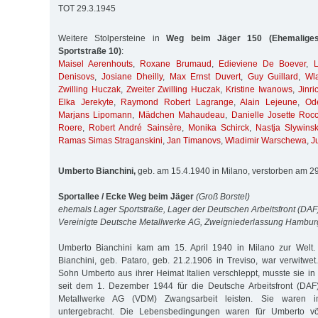
TOT 29.3.1945
Weitere Stolpersteine in
Weg beim Jäger 150 (Ehemaliges 
Sportstraße 10)
:
Maisel Aerenhouts
,
Roxane Brumaud
,
Edieviene De Boever
,
L
Denisovs
,
Josiane Dheilly
,
Max Ernst Duvert
,
Guy Guillard
,
Wl
Zwilling Huczak
,
Zweiter Zwilling Huczak
,
Kristine Iwanows
,
Jinr
Elka Jerekyte
,
Raymond Robert Lagrange
,
Alain Lejeune
,
Od
Marjans Lipomann
,
Mädchen Mahaudeau
,
Danielle Josette Roc
Roere
,
Robert André Sainsère
,
Monika Schirck
,
Nastja Slywins
Ramas Simas Straganskini
,
Jan Timanovs
,
Wladimir Warschewa
,
J
Umberto Bianchini,
geb. am 15.4.1940 in Milano, verstorben am 2
Sportallee / Ecke Weg beim Jäger
(Groß Borstel)
ehemals Lager Sportstraße, Lager der Deutschen Arbeitsfront (DAF
Vereinigte Deutsche Metallwerke AG, Zweigniederlassung Hambu
Umberto Bianchini kam am 15. April 1940 in Milano zur Welt. 
Bianchini, geb. Pataro, geb. 21.2.1906 in Treviso, war verwitw
Sohn Umberto aus ihrer Heimat Italien verschleppt, musste sie i
seit dem 1. Dezember 1944 für die Deutsche Arbeitsfront (DAF)
Metallwerke AG (VDM) Zwangsarbeit leisten. Sie waren i
untergebracht. Die Lebensbedingungen waren für Umberto völ