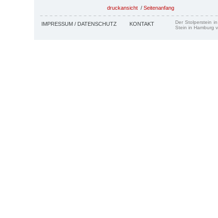
druckansicht
/
Seitenanfang
Der Stolperstein i
IMPRESSUM / DATENSCHUTZ
KONTAKT
Stein in Hamburg v