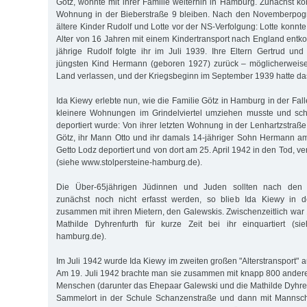
Götz, wohnte mit ihrer Familie weiterhin in Hamburg. Zunächst ko
Wohnung in der Bieberstraße 9 bleiben. Nach den Novemberpog
ältere Kinder Rudolf und Lotte vor der NS-Verfolgung: Lotte konn
Alter von 16 Jahren mit einem Kindertransport nach England ent
jährige Rudolf folgte ihr im Juli 1939. Ihre Eltern Gertrud un
jüngsten Kind Hermann (geboren 1927) zurück – möglicherweise
Land verlassen, und der Kriegsbeginn im September 1939 hatte das 
Ida Kiewy erlebte nun, wie die Familie Götz in Hamburg in der Fall
kleinere Wohnungen im Grindelviertel umziehen musste und schl
deportiert wurde: Von ihrer letzten Wohnung in der Lenhartzstraß
Götz, ihr Mann Otto und ihr damals 14-jähriger Sohn Hermann a
Getto Lodz deportiert und von dort am 25. April 1942 in den Tod, 
(siehe www.stolpersteine-hamburg.de).
Die Über-65jährigen Jüdinnen und Juden sollten nach den Dep
zunächst noch nicht erfasst werden, so blieb Ida Kiewy in d
zusammen mit ihren Mietern, den Galewskis. Zwischenzeitlich wa
Mathilde Dyhrenfurth für kurze Zeit bei ihr einquartiert (sie
hamburg.de).
Im Juli 1942 wurde Ida Kiewy im zweiten großen "Alterstransport" 
Am 19. Juli 1942 brachte man sie zusammen mit knapp 800 andere
Menschen (darunter das Ehepaar Galewski und die Mathilde Dyhren
Sammelort in der Schule Schanzenstraße und dann mit Mannsch