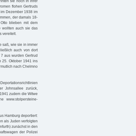
nnten sie noch in ihrer
romen flohen Gertruds
te im Dezember 1938 im
kommen, der damals 18-
d Otto blieben mit dem
 wollten auch sie das
vereitelt.
e saß, wie sie in immer
ießlich auch von dort
e 7 aus wurden Gertrud
m 25. Oktober 1941 ins
vermutlich nach Chelmno
ortationsrichtlinien
er Johnsallee zurück,
r 1941 zudem die Witwe
he www.stolpersteine-
aus Hamburg deportiert:
n als Juden verfolgten
furth) zunächst in den
aftswagen der Polizei