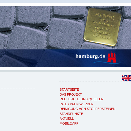
STARTSEITE
DAS PROJEKT
RECHERCHE UND QUELLEN
PATE / PATIN WERDEN
REINIGUNG VON STOLPERSTEINEN
STANDPUNKTE
AKTUELL
MOBILE APP