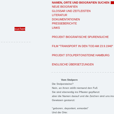
NAMEN, ORTE UND BIOGRAFIEN SUCHEN
NEUE BIOGRAFIEN
GLOSSAR UND ZEITLEISTEN
LITERATUR
DOKUMENTATIONEN
PRESSEBERICHTE
LINKS
PROJEKT BIOGRAFISCHE SPURENSUCHE
FILM "TRANSPORT IN DEN TOD AM 23.9.1940"
PROJEKT STOLPERTONSTEINE HAMBURG
ENGLISCHE ÜBERSETZUNGEN
Vom Stolpern
Die Stolpersteine?
Nein, an ihnen stößt niemand den Fuß
Sie sind ebenerdig ins Pflaster gepflanzt
aber die Namen darauf und die Zeichen sind uns ins
Gewissen gestanzt:
"geboren, deportiert, ermordet"
Und die Orte: