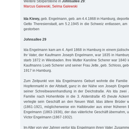
Weitere Stolpersteine in
Johnsallee 29
:
Marcus Galewski
,
Selma Galewski
Ida Kiewy,
geb. Engelmann, geb. am 4.4.1868 in Hamburg, deportie
Getto Theresienstadt, am 5.2.1945 in die Schweiz entlassen, a
gestorben
Johnsallee 29
Ida Engelmann kam am 4. April 1868 in Hamburg in einem jüdische
Ihr Vater, der Kaufmann Joseph Engelmann, war 1835 in Hambu
starb 1872 in Wiesbaden. Ihre Mutter Karoline Scherer war 1840 i
Kaufmanns Loeb Scherer und seiner Frau Jette, geb. Schloss, ge
1917 in Hamburg.
Zum Zeitpunkt von Ida Engelmanns Geburt wohnte die Famili
Hopfenmarkt in der Altstadt, ganz in der Nähe von Joseph Enge
seiner Schreibwarenhandlung in der Deichstraße. Als Ida zwei 
Familie nach Hohenfelde in die 3. Alsterstraße 45 (heute Acker
verlegte sein Geschäft an den Neuen Wall. Idas ältere Brüde
(1861-1921, möglicherweise ein Halbbruder aus einer früheren 
Engelmann (1863-1936), der das väterliche Geschäft übernahm, un
Victor Engelmann (1867-1932).
Im Alter von vier Jahren verlor Ida Engelmann ihren Vater. Zusammen