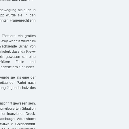
enbewegung als auch in
922 wurde sie in den
nnten Frauenrechtlerin
 Töchtern ein großes
Kiewy wohnte weiter im
 wachsende Schar von
liefert, dass Ida Kiewy
tzt gewesen sei: eine
größere Feste und
chtsfeiern für Kinder.
 wurde sie als eine der
eitag der Partei nach
ilung Jugendschutz des
nschnitt gewesen sein,
privilegierten Situation
ter finanziellen Druck.
Hamburger Adressbuch
 Witwe M. Goldschmidt.