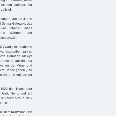
gung in Schwierigkeiten
 blieben jedenfalls nur
gelistet.
sungen von als Juden
d Selma Galewski, das
 war Inhaber eines
 das während der
hamburg.de).
ie NS-Zwangsmaßnahmen
n Zwangsabgaben zahlen
e von Hermann Kiewys
errkonto, auf das Ida
cke aus der Münz- und
here Hände geben (und
m Krieg im Auftrag der
e 1922 den Hamburger
 Gert, Heinz und Elfi
Sie ließen sich in New
onnte.
t mit dem Kaufmann Otto