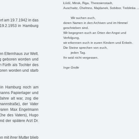
Łódź, Minsk, Riga, Theresienstadt,
Auschwitz, Chelmno, Majdanek, Sobibor, Treblinka ..
Wir suchen euch,
rt am 19.7.1942 in das
deren Namen in den Archiven und im Himmel
m 19.2.1953 in Hamburg
geschrieben sind.
Wir begegnen euch an Orten der Angst und
Verfolgung,
wir erkennen euch in euren Kindern und Enkeln.
Die Steine sprechen von euch,
jeden Tag.
n Elternhaus zur Welt.
Ihr seid nicht vergessen.
rg geboren worden und
n Fürth als Tochter des
Inge Grolle
boren worden und starb
e in Hamburg noch am
lmanns Papierlager und
Jahre alt war, zog die
mannstraße), der Vater
r waren Max Engelmann
Ehe des Vaters), Hugo
d der spätere Arzt Dr.
 mit ihrer Mutter blieb