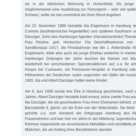
sie in der elterlichen Wohnung in Hohenfelde. Als junge 
möglicherweise eine Ausbildung zur Fürsorgerin – sehr viel späte
Schweiz, sollte sie das zumindest als ihren Beruf angeben.
Am 23. November 1888 heiratete Ida Engelmann in Hamburg den
Commis (kaufmännischer Angestellter) und späteren Kaufmann un
Danziger, Sohn des Hamburger Agenten (Handelsvertreter) Theod
Frau Pauline, geb. Heckscher. Die Geschäftsadresse von 
Sandthorquai 14/17, die Privatadresse war die 1. Alsterstraße 4
Engelmann, lebte also auch als junge Ehefrau weiterhin in Hamb
Hamburger Zeitungen der Jahre tauchen die Namen von Ida 
wiederholt bei verschiedenen Spendenaktionen auf, u.a. für ein 
Hospiz bei Cuxhaven, ein Freimaurer-Hospital in Hamburg od
Hilfsvereins der Deutschen Juden zugunsten der Opfer der russ
1905. Ida und Albert Danziger hatten keine Kinder.
Am 9. Juni 1908 wurde ihre Ehe in Hamburg geschieden, nach
Jahren. Albert Danziger heiratete bald erneut, seine zweite Frau w
Ida Danziger, die als geschiedene Frau ihren Ehenamen behielt, z
Barcastraße 6, gleich um die Ecke von der Alsterstraße. Sie blieb w
gehörte u.a. zum Vorstand der Ortsgruppe Hamburg des Al
Frauenvereins und war hier vor allem in der Abteilung Jugendschu
Rahmen organisierte sie verschiedene Aktivitäten und vermittelte pr
Mädchen, die am Anfang ihres Berufslebens standen.