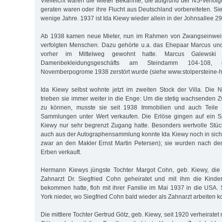
Vielleicht waren die Mieter Bekannte, die aufgrund der NS-Verfol
geraten waren oder ihre Flucht aus Deutschland vorbereiteten. Sie
wenige Jahre. 1937 ist Ida Kiewy wieder allein in der Johnsallee 29 
Ab 1938 kamen neue Mieter, nun im Rahmen von Zwangseinwei
verfolgten Menschen. Dazu gehörte u.a. das Ehepaar Marcus un
vorher im Mittelweg gewohnt hatte. Marcus Galewski
Damenbekleidungsgeschäfts am Steindamm 104-108,
Novemberpogrome 1938 zerstört wurde (siehe www.stolpersteine-
Ida Kiewy selbst wohnte jetzt im zweiten Stock der Villa. D
trieben sie immer weiter in die Enge: Um die stetig wachsende
zu können, musste sie seit 1938 Immobilien und auch Teil
Sammlungen unter Wert verkaufen. Die Erlöse gingen auf ein Sp
Kiewy nur sehr begrenzt Zugang hatte. Besonders wertvolle Stü
auch aus der Autographensammlung konnte Ida Kiewy noch in sic
zwar an den Makler Ernst Martin Petersen); sie wurden nach de
Erben verkauft.
Hermann Kiewys jüngste Tochter Margot Cohn, geb. Kiewy, di
Zahnarzt Dr. Siegfried Cohn geheiratet und mit ihm die Kinder
bekommen hatte, floh mit ihrer Familie im Mai 1937 in die USA. 
York nieder, wo Siegfried Cohn bald wieder als Zahnarzt arbeiten k
Die mittlere Tochter Gertrud Götz, geb. Kiewy, seit 1920 verheirate