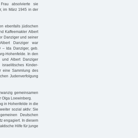
Frau absolvierte sie
r, im März 1945 in der
 ebenfalls jüdischen
d Kaffeemakler Albert
or Danziger und seiner
Albert Danziger war
9 – Ida Danziger, geb.
urg-Hohenfelde. In den
und Albert Danziger
israelitisches Kinder-
er eine Sammlung des
ischen Judenverfolgung
 zwanzig gemeinsamen
ar Olga Loewinberg.
og in Hohenfelde in die
eiter sozial aktiv: Sie
lgemeinen Deutschen
tz engagiert. In diesem
aktische Hilfe für junge