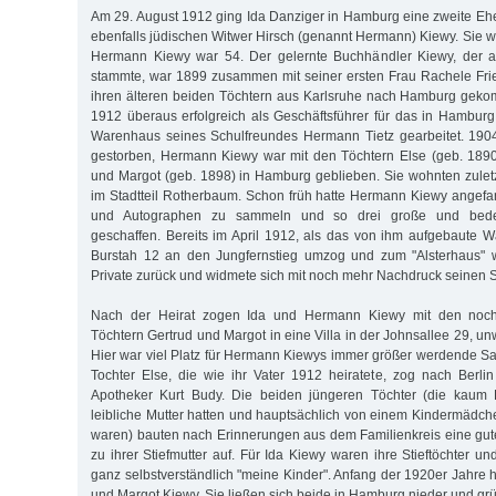
Am 29. August 1912 ging Ida Danziger in Hamburg eine zweite Ehe 
ebenfalls jüdischen Witwer Hirsch (genannt Hermann) Kiewy. Sie w
Hermann Kiewy war 54. Der gelernte Buchhändler Kiewy, der a
stammte, war 1899 zusammen mit seiner ersten Frau Rachele Fried
ihren älteren beiden Töchtern aus Karlsruhe nach Hamburg gekom
1912 überaus erfolgreich als Geschäftsführer für das in Hambu
Warenhaus seines Schulfreundes Hermann Tietz gearbeitet. 1904
gestorben, Hermann Kiewy war mit den Töchtern Else (geb. 1890
und Margot (geb. 1898) in Hamburg geblieben. Sie wohnten zuletz
im Stadtteil Rotherbaum. Schon früh hatte Hermann Kiewy angefa
und Autographen zu sammeln und so drei große und bed
geschaffen. Bereits im April 1912, als das von ihm aufgebaute
Burstah 12 an den Jungfernstieg umzog und zum "Alsterhaus" w
Private zurück und widmete sich mit noch mehr Nachdruck seinen
Nach der Heirat zogen Ida und Hermann Kiewy mit den noc
Töchtern Gertrud und Margot in eine Villa in der Johnsallee 29, un
Hier war viel Platz für Hermann Kiewys immer größer werdende S
Tochter Else, die wie ihr Vater 1912 heiratete, zog nach Berl
Apotheker Kurt Budy. Die beiden jüngeren Töchter (die kaum 
leibliche Mutter hatten und hauptsächlich von einem Kindermäd
waren) bauten nach Erinnerungen aus dem Familienkreis eine gu
zu ihrer Stiefmutter auf. Für Ida Kiewy waren ihre Stieftöchter 
ganz selbstverständlich "meine Kinder". Anfang der 1920er Jahre 
und Margot Kiewy. Sie ließen sich beide in Hamburg nieder und grü