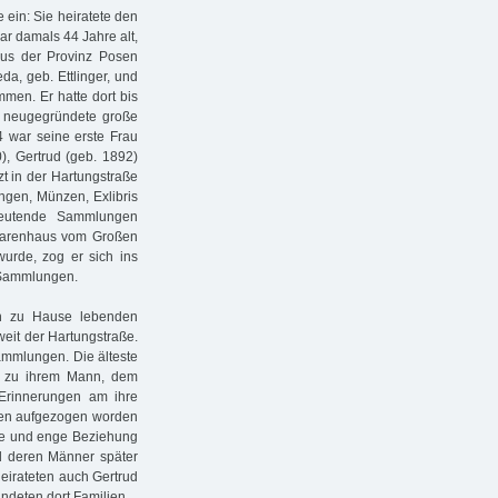
ein: Sie heiratete den
ar damals 44 Jahre alt,
us der Provinz Posen
a, geb. Ettlinger, und
men. Er hatte dort bis
rg neugegründete große
 war seine erste Frau
), Gertrud (geb. 1892)
t in der Hartungstraße
ngen, Münzen, Exlibris
eutende Sammlungen
 Warenhaus vom Großen
urde, zog er sich ins
 Sammlungen.
h zu Hause lebenden
weit der Hartungstraße.
ammlungen. Die älteste
in zu ihrem Mann, dem
Erinnerungen am ihre
chen aufgezogen worden
te und enge Beziehung
und deren Männer später
heirateten auch Gertrud
ndeten dort Familien.