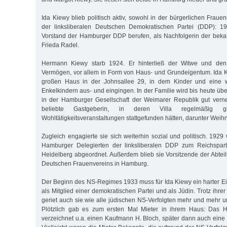
Ida Kiewy blieb politisch aktiv, sowohl in der bürgerlichen Frau
der linksliberalen Deutschen Demokratischen Partei (DDP): 1
Vorstand der Hamburger DDP berufen, als Nachfolgerin der beka
Frieda Radel.
Hermann Kiewy starb 1924. Er hinterließ der Witwe und den
Vermögen, vor allem in Form von Haus- und Grundeigentum. Ida 
großen Haus in der Johnsallee 29, in dem Kinder und eine
Enkelkindern aus- und eingingen. In der Familie wird bis heute über
in der Hamburger Gesellschaft der Weimarer Republik gut verne
beliebte Gastgeberin, in deren Villa regelmäßig 
Wohltätigkeitsveranstaltungen stattgefunden hätten, darunter Weihna
Zugleich engagierte sie sich weiterhin sozial und politisch. 1929
Hamburger Delegierten der linksliberalen DDP zum Reichspart
Heidelberg abgeordnet. Außerdem blieb sie Vorsitzende der Abte
Deutschen Frauenvereins in Hamburg.
Der Beginn des NS-Regimes 1933 muss für Ida Kiewy ein harter Ei
als Mitglied einer demokratischen Partei und als Jüdin. Trotz ihrer 
geriet auch sie wie alle jüdischen NS-Verfolgten mehr und mehr un
Plötzlich gab es zum ersten Mal Mieter in ihrem Haus: Das 
verzeichnet u.a. einen Kaufmann H. Bloch, später dann auch eine