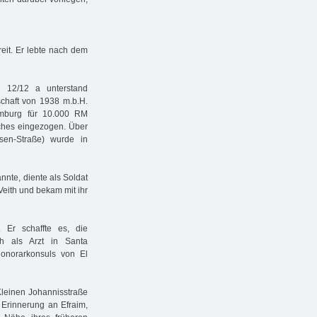
it. Er lebte nach dem
 12/12 a unterstand
chaft von 1938 m.b.H.
mburg für 10.000 RM
iches eingezogen. Über
sen-Straße) wurde in
nte, diente als Soldat
Veith und bekam mit ihr
 Er schaffte es, die
ch als Arzt in Santa
onorarkonsuls von El
Kleinen Johannisstraße
r Erinnerung an Efraim,