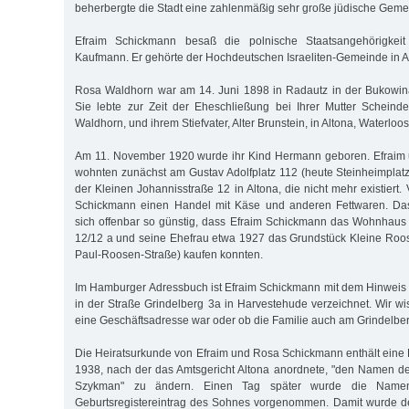
beherbergte die Stadt eine zahlenmäßig sehr große jüdische Geme
Efraim Schickmann besaß die polnische Staatsangehörigkei
Kaufmann. Er gehörte der Hochdeutschen Israeliten-Gemeinde in A
Rosa Waldhorn war am 14. Juni 1898 in Radautz in der Bukowi
Sie lebte zur Zeit der Eheschließung bei Ihrer Mutter Scheind
Waldhorn, und ihrem Stiefvater, Alter Brunstein, in Altona, Waterloo
Am 11. November 1920 wurde ihr Kind Hermann geboren. Efraim
wohnten zunächst am Gustav Adolfplatz 112 (heute Steinheimplat
der Kleinen Johannisstraße 12 in Altona, die nicht mehr existiert. 
Schickmann einen Handel mit Käse und anderen Fettwaren. Das
sich offenbar so günstig, dass Efraim Schickmann das Wohnhaus
12/12 a und seine Ehefrau etwa 1927 das Grundstück Kleine Roo
Paul-Roosen-Straße) kaufen konnten.
Im Hamburger Adressbuch ist Efraim Schickmann mit dem Hinweis
in der Straße Grindelberg 3a in Harvestehude verzeichnet. Wir wi
eine Geschäftsadresse war oder ob die Familie auch am Grindelbe
Die Heiratsurkunde von Efraim und Rosa Schickmann enthält eine
1938, nach der das Amtsgericht Altona anordnete, "den Namen d
Szykman" zu ändern. Einen Tag später wurde die Name
Geburtsregistereintrag des Sohnes vorgenommen. Damit wurde d