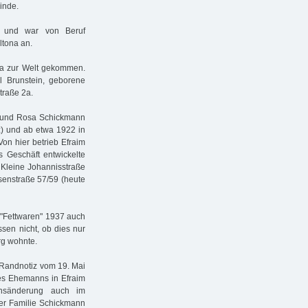
inde.
t und war von Beruf
ltona an.
na zur Welt gekommen.
el Brunstein, geborene
straße 2a.
 und Rosa Schickmann
z) und ab etwa 1922 in
Von hier betrieb Efraim
 Geschäft entwickelte
 Kleine Johannisstraße
senstraße 57/59 (heute
 "Fettwaren" 1937 auch
ssen nicht, ob dies nur
rg wohnte.
 Randnotiz vom 19. Mai
es Ehemanns in Efraim
nsänderung auch im
er Familie Schickmann