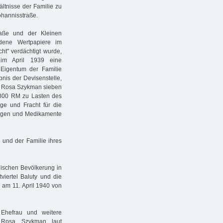
ltnisse der Familie zu
ohannisstraße.
aße und der Kleinen
dene Wertpapiere im
ht" verdächtigt wurde,
 im April 1939 eine
 Eigentum der Familie
nis der Devisenstelle,
ielt Rosa Szykman sieben
1800 RM zu Lasten des
ge und Fracht für die
ungen und Medikamente
und der Familie ihres
dischen Bevölkerung in
tviertel Baluty und die
 am 11. April 1940 von
hefrau und weitere
 Rosa Szykman laut