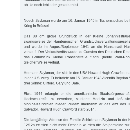
ob sie noch lebt oder gestorben ist.
Noech Szykman wurde am 16. Januar 1945 in Tschenstochau befre
Krieg in Brüssel.
Das 88 qm große Grundstück in der Kleine Johannisstraße
zwangsweise der Hamburgischen Grundstücksverwaltungsgesells
und wurde im August/September 1941 an die Hansestadt Ha
verkauft. Der Verkaufserlös wurde zu Gunsten des Deutschen Re
das Grundstück Kleine Roosenstraße 57/59 (heute Paul-Roo
gleicher Weise verfügt.
Hermann Szykman, der sich in den USA Howard Hugh Crawford nan
in der U.S. Army. Er heiratete am 15. Januar 1943 Alcenith Boydan 
drei Söhne: Clifford, Gary und Dale.
Etwa 1944 erlangte er die amerikanische Staatsbürgerschaft.
Hochschulreife zu erwerben, studierte Medizin und ließ si
Monica/Kalifornien nieder. Zudem übernahm er das Amt des H
Salvador. Howard Hugh Crawford starb 2014.
Die langjährige Adresse der Familie Schickmann/Szykman in der 
12/12a existiert nicht mehr. Deshalb wurden die Stolpersteine zu