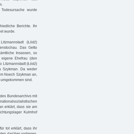
n.
 Todesursache wurde
edliche Berichte. Ihr
et wurde.
itzmannstadt (Łódź)
henstochau. Das Getto
Sämtliche Insassen, so
 eigene Ehefrau (den
o Litzmannstadt (Łódź)
sa Szykman. Da weder
hm Noech Szykman an,
tz umgekommen sind.
es Bundesarchivs mit
onalsozialistischen
n erklärt, dass sie am
ichtungslager Kulmhof
 tot erklärt, dass ihr
hten darüber vorliegen,