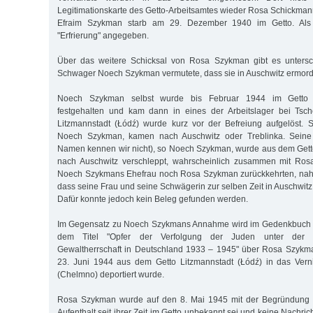
Legitimationskarte des Getto-Arbeitsamtes wieder Rosa Schickman
Efraim Szykman starb am 29. Dezember 1940 im Getto. Als
"Erfrierung" angegeben.
Über das weitere Schicksal von Rosa Szykman gibt es unterschi
Schwager Noech Szykman vermutete, dass sie in Auschwitz ermord
Noech Szykman selbst wurde bis Februar 1944 im Getto L
festgehalten und kam dann in eines der Arbeitslager bei Tsc
Litzmannstadt (Łódź) wurde kurz vor der Befreiung aufgelöst. 
Noech Szykman, kamen nach Auschwitz oder Treblinka. Seine
Namen kennen wir nicht), so Noech Szykman, wurde aus dem Gett
nach Auschwitz verschleppt, wahrscheinlich zusammen mit Ro
Noech Szykmans Ehefrau noch Rosa Szykman zurückkehrten, na
dass seine Frau und seine Schwägerin zur selben Zeit in Auschwi
Dafür konnte jedoch kein Beleg gefunden werden.
Im Gegensatz zu Noech Szykmans Annahme wird im Gedenkbuch d
dem Titel "Opfer der Verfolgung der Juden unter der nati
Gewaltherrschaft in Deutschland 1933 – 1945" über Rosa Szykma
23. Juni 1944 aus dem Getto Litzmannstadt (Łódź) in das Vern
(Chelmno) deportiert wurde.
Rosa Szykman wurde auf den 8. Mai 1945 mit der Begründung für
Aufenthalt seit ihrer Zeit im Getto unbekannt sei und keine Nachric