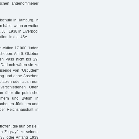
ischen angenommener
schule in Hamburg. In
 hätte, wenn er weiter
 Juli 1938 in Liverpool
ation, in die USA.
-Aktion 17.000 Juden
choben. Am 6. Oktober
en Pass nicht bis 29.
n. Dadurch wären sie zu
usende von "Ostjuden"
ung und ohne Ansehen
plätzen oder aus ihren
erschiedenen Orten
n über die polnische
ommern und Bytom in
schobenen Jüdinnen und
der Reichshaushalt in
fen, die nun offiziell
on Zbąszyń zu seinem
938 oder Anfang 1939