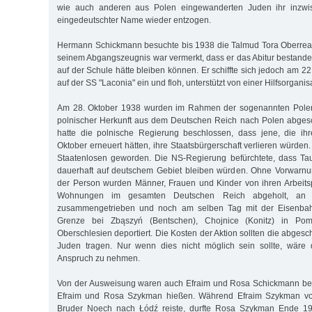
wie auch anderen aus Polen eingewanderten Juden ihr inzw
eingedeutschter Name wieder entzogen.
Hermann Schickmann besuchte bis 1938 die Talmud Tora Oberreal
seinem Abgangszeugnis war vermerkt, dass er das Abitur bestanden
auf der Schule hätte bleiben können. Er schiffte sich jedoch am 22.
auf der SS "Laconia" ein und floh, unterstützt von einer Hilfsorganis
Am 28. Oktober 1938 wurden im Rahmen der sogenannten Polen
polnischer Herkunft aus dem Deutschen Reich nach Polen abges
hatte die polnische Regierung beschlossen, dass jene, die ihr
Oktober erneuert hätten, ihre Staatsbürgerschaft verlieren würde
Staatenlosen geworden. Die NS-Regierung befürchtete, dass Ta
dauerhaft auf deutschem Gebiet bleiben würden. Ohne Vorwarn
der Person wurden Männer, Frauen und Kinder von ihren Arbeits
Wohnungen im gesamten Deutschen Reich abgeholt, an v
zusammengetrieben und noch am selben Tag mit der Eisenbah
Grenze bei Zbąszyń (Bentschen), Chojnice (Konitz) in P
Oberschlesien deportiert. Die Kosten der Aktion sollten die abge
Juden tragen. Nur wenn dies nicht möglich sein sollte, wäre 
Anspruch zu nehmen.
Von der Ausweisung waren auch Efraim und Rosa Schickmann betrof
Efraim und Rosa Szykman hießen. Während Efraim Szykman v
Bruder Noech nach Łódź reiste, durfte Rosa Szykman Ende 1