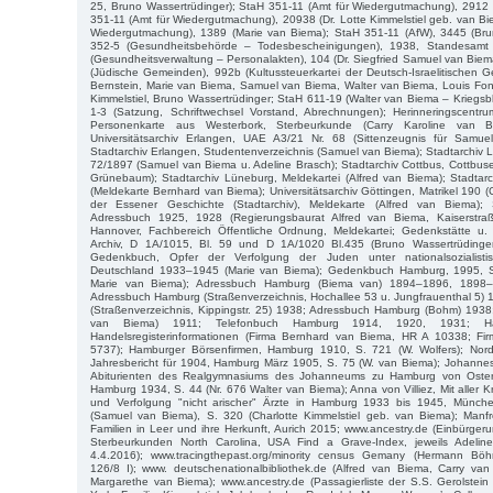
25, Bruno Wassertrüdinger); StaH 351-11 (Amt für Wiedergutmachung), 2912 
351-11 (Amt für Wiedergutmachung), 20938 (Dr. Lotte Kimmelstiel geb. van Bi
Wiedergutmachung), 1389 (Marie van Biema); StaH 351-11 (AfW), 3445 (Bru
352-5 (Gesundheitsbehörde – Todesbescheinigungen), 1938, Standesamt
(Gesundheitsverwaltung – Personalakten), 104 (Dr. Siegfried Samuel van Bie
(Jüdische Gemeinden), 992b (Kultussteuerkartei der Deutsch-Israelitischen
Bernstein, Marie van Biema, Samuel van Biema, Walter van Biema, Louis Font
Kimmelstiel, Bruno Wassertrüdinger; StaH 611-19 (Walter van Biema – Kriegsb
1-3 (Satzung, Schriftwechsel Vorstand, Abrechnungen); Herinneringscent
Personenkarte aus Westerbork, Sterbeurkunde (Carry Karoline van Bi
Universitätsarchiv Erlangen, UAE A3/21 Nr. 68 (Sittenzeugnis für Samue
Stadtarchiv Erlangen, Studentenverzeichnis (Samuel van Biema); Stadtarchiv Lip
72/1897 (Samuel van Biema u. Adeline Brasch); Stadtarchiv Cottbus, Cottbus
Grünebaum); Stadtarchiv Lüneburg, Meldekartei (Alfred van Biema); Stadtarc
(Meldekarte Bernhard van Biema); Universitätsarchiv Göttingen, Matrikel 190 
der Essener Geschichte (Stadtarchiv), Meldekarte (Alfred van Biema); S
Adressbuch 1925, 1928 (Regierungsbaurat Alfred van Biema, Kaiserstra
Hannover, Fachbereich Öffentliche Ordnung, Meldekartei; Gedenkstätte 
Archiv, D 1A/1015, Bl. 59 und D 1A/1020 Bl.435 (Bruno Wassertrüdinger
Gedenkbuch, Opfer der Verfolgung der Juden unter nationalsozialistis
Deutschland 1933–1945 (Marie van Biema); Gedenkbuch Hamburg, 1995, 
Marie van Biema); Adressbuch Hamburg (Biema van) 1894–1896, 1898
Adressbuch Hamburg (Straßenverzeichnis, Hochallee 53 u. Jungfrauenthal 5)
(Straßenverzeichnis, Kippingstr. 25) 1938; Adressbuch Hamburg (Bohm) 1938;
van Biema) 1911; Telefonbuch Hamburg 1914, 1920, 1931; Ha
Handelsregisterinformationen (Firma Bernhard van Biema, HR A 10338; Fi
5737); Hamburger Börsenfirmen, Hamburg 1910, S. 721 (W. Wolfers); Nord
Jahresbericht für 1904, Hamburg März 1905, S. 75 (W. van Biema); Johannes
Abiturienten des Realgymnasiums des Johanneums zu Hamburg von Oster
Hamburg 1934, S. 44 (Nr. 676 Walter van Biema); Anna von Villiez, Mit aller K
und Verfolgung "nicht arischer" Ärzte in Hamburg 1933 bis 1945, Münc
(Samuel van Biema), S. 320 (Charlotte Kimmelstiel geb. van Biema); Manf
Familien in Leer und ihre Herkunft, Aurich 2015; www.ancestry.de (Einbürgeru
Sterbeurkunden North Carolina, USA Find a Grave-Index, jeweils Adeli
4.4.2016); www.tracingthepast.org/minority census Gemany (Hermann Böh
126/8 I); www. deutschenationalbibliothek.de (Alfred van Biema, Carry va
Margarethe van Biema); www.ancestry.de (Passagierliste der S.S. Gerolste