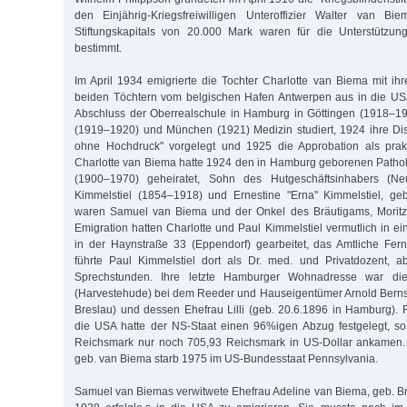
den Einjährig-Kriegsfreiwilligen Unteroffizier Walter van B
Stiftungskapitals von 20.000 Mark waren für die Unterstützung
bestimmt.
Im April 1934 emigrierte die Tochter Charlotte van Biema mit 
beiden Töchtern vom belgischen Hafen Antwerpen aus in die US
Abschluss der Oberrealschule in Hamburg in Göttingen (1918–19
(1919–1920) und München (1921) Medizin studiert, 1924 ihre Di
ohne Hochdruck" vorgelegt und 1925 die Approbation als prakti
Charlotte van Biema hatte 1924 den in Hamburg geborenen Patho
(1900–1970) geheiratet, Sohn des Hutgeschäftsinhabers (N
Kimmelstiel (1854–1918) und Ernestine "Erna" Kimmelstiel, ge
waren Samuel van Biema und der Onkel des Bräutigams, Moritz K
Emigration hatten Charlotte und Paul Kimmelstiel vermutlich in e
in der Haynstraße 33 (Eppendorf) gearbeitet, das Amtliche Fe
führte Paul Kimmelstiel dort als Dr. med. und Privatdozent,
Sprechstunden. Ihre letzte Hamburger Wohnadresse war die
(Harvestehude) bei dem Reeder und Hauseigentümer Arnold Bernst
Breslau) und dessen Ehefrau Lilli (geb. 20.6.1896 in Hamburg). F
die USA hatte der NS-Staat einen 96%igen Abzug festgelegt, so
Reichsmark nur noch 705,93 Reichsmark in US-Dollar ankamen. C
geb. van Biema starb 1975 im US-Bundesstaat Pennsylvania.
Samuel van Biemas verwitwete Ehefrau Adeline van Biema, geb. Bra