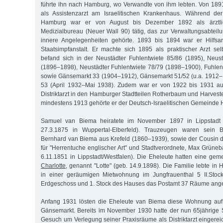
führte ihn nach Hamburg, wo Verwandte von ihm lebten. Von 1891
als Assistenzarzt am Israelitischen Krankenhaus. Während de
Hamburg war er von August bis Dezember 1892 als ärztlich
Medizialbureau (Neuer Wall 90) tätig, das zur Verwaltungsabteilu
innere Angelegenheiten gehörte. 1893 bis 1894 war er Hilfsa
Staatsimpfanstalt. Er machte sich 1895 als praktischer Arzt sel
befand sich in der Neustädter Fuhlentwiete 85/86 (1895), Neus
(1896–1898), Neustädter Fuhlentwiete 78/79 (1898–1900), Fuhle
sowie Gänsemarkt 33 (1904–1912), Gänsemarkt 51/52 (u.a. 1912
53 (April 1932–Mai 1938). Zudem war er von 1922 bis 1931 auc
Distriktarzt in den Hamburger Stadtteilen Rotherbaum und Harvest
mindestens 1913 gehörte er der Deutsch-Israelitischen Gemeinde
Samuel van Biema heiratete im November 1897 in Lippstadt 
27.3.1875 in Wuppertal-Elberfeld). Trauzeugen waren sein 
Bernhard van Biema aus Krefeld (1860–1939), sowie der Cousin de
für "Herrentuche englischer Art" und Stadtverordnete, Max Grüne
6.11.1851 in Lippstadt/Westfalen). Die Eheleute hatten eine ge
Charlotte,
genannt "Lotte" (geb. 14.9.1898). Die Familie lebte i
in einer geräumigen Mietwohnung im Jungfrauenthal 5 II.Stoc
Erdgeschoss und 1. Stock des Hauses das Postamt 37 Räume angem
Anfang 1931 lösten die Eheleute van Biema diese Wohnung au
Gänsemarkt. Bereits im November 1930 hatte der nun 65jährige
Gesuch um Verlegung seiner Praxisräume als Distriktarzt eingereich