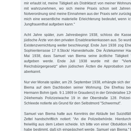
mir erlaubt ist, meine Tätigkeit als Distriktarzt von meiner Wohn
mit wahrzunehmen, wo sich meine Praxis schon seit Jahren b
Notverordnung sind meine Einnahmen aus der Praxis sehr zurück
mich eine wesentliche materielle Erleichterung bedeutet, wenn
Jungfrauenthal aufgeben kann."
Acht Jahre später, zum Jahresbeginn 1938, schloss die Kasser
jüdische Ärzte von den privaten Ersatzkrankenkassen aus. So wurd
Existenzvernichtung weiter beschleunigt. Ende Juni 1938 zog Eh
Sophienterrasse 17 II.Stock/ Harvestehude. Die Ärztekammer Ha
Mai 1938, dass Samuel van Biema seine ärztliche Tätigkeit 
aufgeben werde. Ende Juli 1938 wurde mit der "Vier
Reichsbürgergesetz" allen jüdischen Ärzten die Approbation z
aberkannt.
Nur vier Monate später, am 29. September 1938, erhängte sich der
Biema auf dem Dachboden seiner Wohnung. Die Ehefrau bena
Hermann Bohm (geb. 9.1.1869 in Graudenz) in der Grindelallee 126
24/ehemals Polizizeiwache 19 in der Oberstraße 128. Polizei
Schleede notierte als Grund für den Selbstmord "Schwermut".
Samuel van Biema hatte aus Kenntnis der Abläufe bei Suizidfäl
Zettel handschriftlich notiert: "An die Polizeibehörde. Hierdurc
freiwillig aus dem Leben scheide. Ich bitte von einer Obduktion 
habe bestimmt, daß ich eingeäschert werde. Samuel van Biema." Di