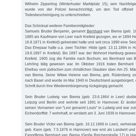
Wilhelm Zipperling (Winterhuder Marktplatz 15), sein Nachfolg
wurde von der Polizei benachrichtigt, um den Tod offiziell 
Todesbescheinigung zu unterschreiben.
Das Schicksal weiterer Familienmitglieder:
Samuels Bruder Benjamin, genannt
Bernhard
van Biema (geb. 18
1885 als Kaufmann von Leer nach Krefeld gezogen, wo er 1894 H
16.8.1871 in Krefeld) geheiratet hatte und seit circa 1890 eine Sei
Das Ehepaar hatte u.a. zwei Töchter: Hilde (geb. 13.11.1894 in H
19.6.1897 in Krefeld). Bis 1897 war der Wohnort Hamburg gewes
Krefeld. 1905 zog die Familie nach Bochum, wo Bernhard van B
Lehrling tätig gewesen war. Im Oktober 1916 traten Bernhard
Ehefrau vom jüdischen zum christlichen Glauben über. Am 25. Mä
van Biema. Seine Witwe Helene van Biema, geb. Rüdenberg z
nach Basel und wurde im Mai 1940 in Deutschland ausgebürgert, 
Schritt durch ihre Wiedereinbürgerung rückgängig gemacht.
Sein Bruder Ludwig van Biema (geb. 23.6.1864 in Leer) studie
Leipzig und Berlin und wohnte seit 1891 in Hannover. Er änd
seinen Vornamen von "Levi genannt Louis" in Ludwig und war zule
Eichendorffstr. 7 wohnhaft, er verstarb am 3. Juni 1939 in Hannover.
Sein Bruder Victor van Biema (geb. 16.12.1866 in Leer), verheirat
geb. Kann (geb. 7.5.1876 in Hannover) war erst als Landwirt und 
Exportfirma Bernhard van Biema (Große Reichenstraße 17) in Hamb