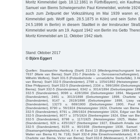
Moritz Kimmelstiel (geb. 18.12.1861 in Fürth/Bayern), ein Kauf
Samuel van Biems Schwiegersohn Paul Kimmelstiel, wohnte 1924 
auch zum Zeitpunkt der Volkszählung im Mai 1939 waren er,
Kimmelstiel geb. Wolff (geb. 28.5.1875 in Köln) und sein Sohn E
24.5.1898 in Berlin) in diesem Stadtteil in der Innsbrucker Stra
Kimmelstiel wurde am 19. August 1942 von Berlin ins Getto Theres
Moritz Kimmelstiel am 11. Oktober 1942 starb.
Stand: Oktober 2017
© Björn Eggert
Quellen: Staatsarchiv Hamburg (StaH) 213-13 (Wiedergutmachungsamt be
7637 (Marie van Biema); StaH 231-7 (Handels- u. Genossenschaftsregister
Wilhelm Wolfers), StaH 331-5 (Polizeibehörde – unnatürliche Sterbefälle), 3 
van Biema); StaH 332-5 (Standesämter), 2798 u. 1054/1892 (Heiratsregister
Elise Philippson); StaH 332-5 (Standesämter), 2334 u. 599/1894 (Geburtsregis
Biema); StaH 332-5 (Standesämter), 6342 u. 3014/1894 (Geburtsregister 189
332-5 (Standesämter), 9096 u. 428/1894 (Geburtsregister 1894, Margaret
(Standesämter), 2461 u. 3013/1898 (Geburtsregister 1898, Charlotte
(Standesämter), 9147 u. 2619/1898 (Geburtsregister 1898, Lissy 
(Standesämter), 13273 u. 669/1900 (Geburtsregister 1900, Paul Ki
(Standesämter), 8790 u. 56/1924 (Heiratsregister 1924, Charlotte van Biema 
332-5 (Standesämter), 8791 u. 286/1924 (Heiratsregister 1924, Edgar van B
332-5 (Standesämter), 8077 u. 375/1924 (Sterberegister 1924, Elise van Bi
332-5 (Standesämter), 8798 u. 117/1925 (Heiratsregister 1925, Walte
(Standesämter), 926 u. 435/1927 (Sterberegister 1927, Elisabeth Amalia v
332-5 (Standesämter), 8155 u. 90/1938 (Sterberegister 1938, Samuel
(Staatsangehörigkeitsaufsicht), A I e 40 Band 13 (Bürgerregister 1899-190
Walter van Biema K1 Nr. 718); StaH 332-8 (Alte Einwohnermeldekartei), K 
Charlotte van Biema, Victor van Biema); StaH 332-8 (Meldewesen), K 2445 (H