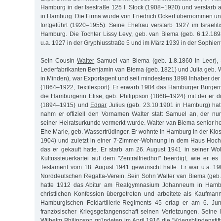
Hamburg in der Isestraße 125 I. Stock (1908–1920) und verstar
in Hamburg. Die Firma wurde von Friedrich Ockert übernommen u
fortgeführt (1920–1955). Seine Ehefrau verstarb 1927 im Israeli
Hamburg. Die Tochter Lissy Levy, geb. van Biema (geb. 6.12.18
u.a. 1927 in der Gryphiusstraße 5 und im März 1939 in der Sophien
Sein Cousin
Walter
Samuel van Biema (geb. 1.8.1860 in Leer),
Lederfabrikanten Benjamin van Biema (geb. 1821) und Julia geb. W
in Minden), war Exportagent und seit mindestens 1898 Inhaber der
(1864–1922, Textilexport). Er erwarb 1904 das Hamburger Bürgerre
die Hamburgerin Elise, geb. Philippson (1868–1924) mit der er 
(1894–1915) und
Edgar
Julius (geb. 23.10.1901 in Hamburg) ha
nahm er offiziell den Vornamen Walter statt Samuel an, der nu
seiner Heiratsurkunde vermerkt wurde. Walter van Biema senior he
Ehe Marie, geb. Wassertrüdinger. Er wohnte in Hamburg in der Klos
1904) und zuletzt in einer 7-Zimmer-Wohnung in dem Haus Hoch
das er gekauft hatte. Er starb am 26. August 1941 in seiner W
Kultussteuerkartei auf dem "Zentralfriedhof" beerdigt, wie er
Testament vom 18. August 1941 gewünscht hatte. Er war u.a. 190
Norddeutschen Regatta-Verein. Sein Sohn Walter van Biema (geb
hatte 1912 das Abitur am Realgymnasium Johanneum in Hambu
christlichen Konfession übergetreten und arbeitete als Kaufmann.
Hamburgischen Feldartillerie-Regiments 45 erlag er am 6. Ju
französischer Kriegsgefangenschaft seinen Verletzungen. Seine
Wilhelm Philippson gründeten im April 1916 die "Kriegsblindenst