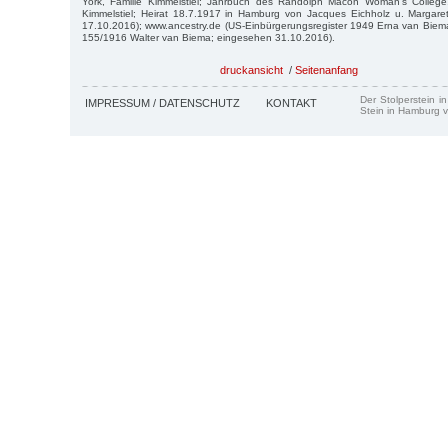
York, Familie Kimmelstiel; Jahrbuch des Randolph Macon Woman’s College,
Kimmelstiel; Heirat 18.7.1917 in Hamburg von Jacques Eichholz u. Margar
17.10.2016); www.ancestry.de (US-Einbürgerungsregister 1949 Erna van Bie
155/1916 Walter van Biema; eingesehen 31.10.2016).
druckansicht
/
Seitenanfang
Der Stolperstein i
IMPRESSUM / DATENSCHUTZ
KONTAKT
Stein in Hamburg v