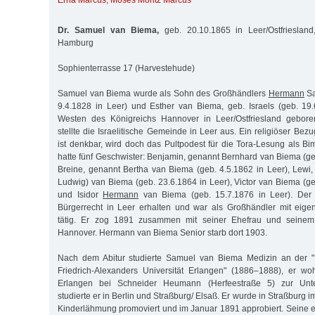
Erna Marcus
,
Moses Moritz Marcus
Dr. Samuel van Biema,
geb. 20.10.1865 in Leer/Ostfriesland
Hamburg
Sophienterrasse 17 (Harvestehude)
Samuel van Biema wurde als Sohn des Großhändlers
Hermann
Sa
9.4.1828 in Leer) und Esther van Biema, geb. Israels (geb. 19
Westen des Königreichs Hannover in Leer/Ostfriesland gebore
stellte die Israelitische Gemeinde in Leer aus. Ein religiöser B
ist denkbar, wird doch das Pultpodest für die Tora-Lesung als B
hatte fünf Geschwister: Benjamin, genannt Bernhard van Biema (ge
Breine, genannt Bertha van Biema (geb. 4.5.1862 in Leer), Lewi,
Ludwig) van Biema (geb. 23.6.1864 in Leer), Victor van Biema (ge
und Isidor
Hermann
van Biema (geb. 15.7.1876 in Leer). Der 
Bürgerrecht in Leer erhalten und war als Großhändler mit eig
tätig. Er zog 1891 zusammen mit seiner Ehefrau und seine
Hannover. Hermann van Biema Senior starb dort 1903.
Nach dem Abitur studierte Samuel van Biema Medizin an der "
Friedrich-Alexanders Universität Erlangen" (1886–1888), er wo
Erlangen bei Schneider Heumann (Herfeestraße 5) zur Unte
studierte er in Berlin und Straßburg/ Elsaß. Er wurde in Straßbur
Kinderlähmung promoviert und im Januar 1891 approbiert. Seine er