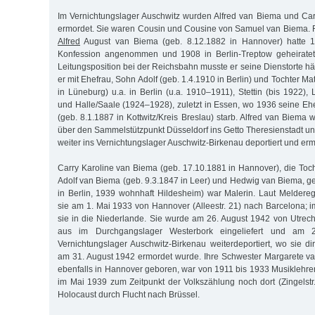
Im Vernichtungslager Auschwitz wurden Alfred van Biema und Ca
ermordet. Sie waren Cousin und Cousine von Samuel van Biema. 
Alfred
August van Biema (geb. 8.12.1882 in Hannover) hatte 1
Konfession angenommen und 1908 in Berlin-Treptow geheiratet
Leitungsposition bei der Reichsbahn musste er seine Dienstorte hä
er mit Ehefrau, Sohn Adolf (geb. 1.4.1910 in Berlin) und Tochter Ma
in Lüneburg) u.a. in Berlin (u.a. 1910–1911), Stettin (bis 1922)
und Halle/Saale (1924–1928), zuletzt in Essen, wo 1936 seine Eh
(geb. 8.1.1887 in Kottwitz/Kreis Breslau) starb. Alfred van Biema
über den Sammelstützpunkt Düsseldorf ins Getto Theresienstadt u
weiter ins Vernichtungslager Auschwitz-Birkenau deportiert und erm
Carry Karoline van Biema (geb. 17.10.1881 in Hannover), die Toc
Adolf van Biema (geb. 9.3.1847 in Leer) und Hedwig van Biema, ge
in Berlin, 1939 wohnhaft Hildesheim) war Malerin. Laut Meldere
sie am 1. Mai 1933 von Hannover (Alleestr. 21) nach Barcelona; i
sie in die Niederlande. Sie wurde am 26. August 1942 von Utrec
aus im Durchgangslager Westerbork eingeliefert und am 
Vernichtungslager Auschwitz-Birkenau weiterdeportiert, wo sie di
am 31. August 1942 ermordet wurde. Ihre Schwester Margarete v
ebenfalls in Hannover geboren, war von 1911 bis 1933 Musiklehrer
im Mai 1939 zum Zeitpunkt der Volkszählung noch dort (Zingelstr
Holocaust durch Flucht nach Brüssel.