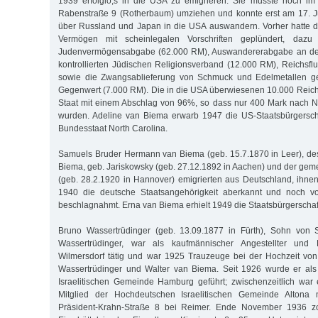
1939 erfolglo,s in die USA zu emigrieren. Sie musste noch im 
Rabenstraße 9 (Rotherbaum) umziehen und konnte erst am 17. 
über Russland und Japan in die USA auswandern. Vorher hatte de
Vermögen mit scheinlegalen Vorschriften geplündert, dazu
Judenvermögensabgabe (62.000 RM), Auswandererabgabe an den m
kontrollierten Jüdischen Religionsverband (12.000 RM), Reichsfl
sowie die Zwangsablieferung von Schmuck und Edelmetallen g
Gegenwert (7.000 RM). Die in die USA überwiesenen 10.000 Reic
Staat mit einem Abschlag von 96%, so dass nur 400 Mark nach No
wurden. Adeline van Biema erwarb 1947 die US-Staatsbürgersch
Bundesstaat North Carolina.
Samuels Bruder Hermann van Biema (geb. 15.7.1870 in Leer), de
Biema, geb. Jariskowsky (geb. 27.12.1892 in Aachen) und der g
(geb. 28.2.1920 in Hannover) emigrierten aus Deutschland, ihn
1940 die deutsche Staatsangehörigkeit aberkannt und noch 
beschlagnahmt. Erna van Biema erhielt 1949 die Staatsbürgerschaf
Bruno Wassertrüdinger (geb. 13.09.1877 in Fürth), Sohn von 
Wassertrüdinger, war als kaufmännischer Angestellter und B
Wilmersdorf tätig und war 1925 Trauzeuge bei der Hochzeit von
Wassertrüdinger und Walter van Biema. Seit 1926 wurde er als 
Israelitischen Gemeinde Hamburg geführt; zwischenzeitlich war
Mitglied der Hochdeutschen Israelitischen Gemeinde Altona
Präsident-Krahn-Straße 8 bei Reimer. Ende November 1936 