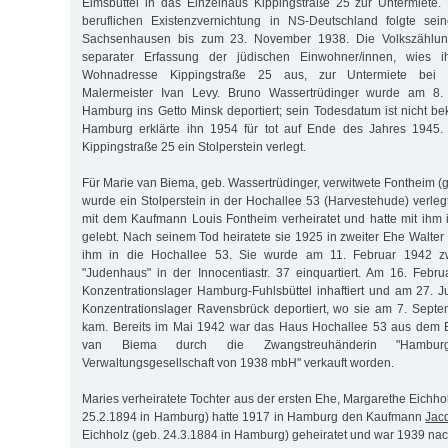
Eimsbüttel in das Einzelhaus Kippingstraße 25 zur Untermiete
beruflichen Existenzvernichtung in NS-Deutschland folgte sei
Sachsenhausen bis zum 23. November 1938. Die Volkszählun
separater Erfassung der jüdischen Einwohner/innen, wies i
Wohnadresse Kippingstraße 25 aus, zur Untermiete bei 
Malermeister Ivan Levy. Bruno Wassertrüdinger wurde am 8
Hamburg ins Getto Minsk deportiert; sein Todesdatum ist nicht be
Hamburg erklärte ihn 1954 für tot auf Ende des Jahres 1945.
Kippingstraße 25 ein Stolperstein verlegt.
Für Marie van Biema, geb. Wassertrüdinger, verwitwete Fontheim (g
wurde ein Stolperstein in der Hochallee 53 (Harvestehude) verlegt
mit dem Kaufmann Louis Fontheim verheiratet und hatte mit ihm
gelebt. Nach seinem Tod heiratete sie 1925 in zweiter Ehe Walte
ihm in die Hochallee 53. Sie wurde am 11. Februar 1942 z
"Judenhaus" in der Innocentiastr. 37 einquartiert. Am 16. Feb
Konzentrationslager Hamburg-Fuhlsbüttel inhaftiert und am 27. J
Konzentrationslager Ravensbrück deportiert, wo sie am 7. Sep
kam. Bereits im Mai 1942 war das Haus Hochallee 53 aus dem 
van Biema durch die Zwangstreuhänderin "Hamburgi
Verwaltungsgesellschaft von 1938 mbH" verkauft worden.
Maries verheiratete Tochter aus der ersten Ehe, Margarethe Eichho
25.2.1894 in Hamburg) hatte 1917 in Hamburg den Kaufmann
Jac
Eichholz (geb. 24.3.1884 in Hamburg) geheiratet und war 1939 nach