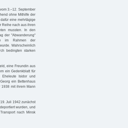
e vom 3.–12. September
hend ohne Mithilfe der
 dafür eine mehrtägige
 Reihe nach aus ihren
eten mussten. In den
Tag der "Abwanderung"
sie im Rahmen der
wurde. Wahrscheinlich
rch bedingten starken
eld, eine Freundin aus
m ein Gedenkblatt für
n Eheleute Isidor und
. Georg ein Bettenhaus
er 1938 mit ihrem Mann
 19. Juli 1942 zunächst
 deportiert wurden, und
Transport nach Minsk