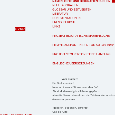
NAMEN, ORTE UND BIOGRAFIEN SUCHEN
NEUE BIOGRAFIEN
GLOSSAR UND ZEITLEISTEN
LITERATUR
DOKUMENTATIONEN
PRESSEBERICHTE
LINKS
PROJEKT BIOGRAFISCHE SPURENSUCHE
FILM "TRANSPORT IN DEN TOD AM 23.9.1940"
PROJEKT STOLPERTONSTEINE HAMBURG
ENGLISCHE ÜBERSETZUNGEN
Vom Stolpern
Die Stolpersteine?
Nein, an ihnen stößt niemand den Fuß
Sie sind ebenerdig ins Pflaster gepflanzt
aber die Namen darauf und die Zeichen sind uns ins
Gewissen gestanzt:
"geboren, deportiert, ermordet"
Und die Orte: