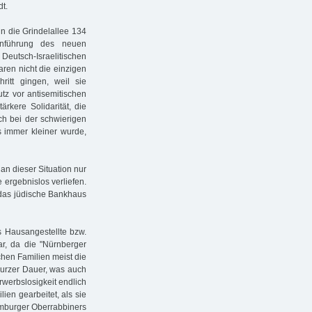
t.
in die Grindelallee 134
inführung des neuen
eutsch-Israelitischen
ren nicht die einzigen
itt gingen, weil sie
tz vor antisemitischen
tärkere Solidarität, die
ch bei der schwierigen
 immer kleiner wurde,
an dieser Situation nur
 ergebnislos verliefen.
 das jüdische Bankhaus
s Hausangestellte bzw.
r, da die "Nürnberger
chen Familien meist die
 kurzer Dauer, was auch
Erwerbslosigkeit endlich
ien gearbeitet, als sie
amburger Oberrabbiners