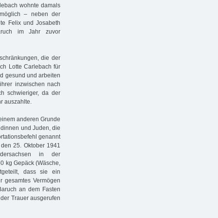
arlebach wohnte damals
omöglich – neben der
te Felix und Josabeth
aruch im Jahr zuvor
nschränkungen, die der
ch Lotte Carlebach für
nd gesund und arbeiten
 ihrer inzwischen nach
ch schwieriger, da der
r auszahlte.
s einem anderen Grunde
üdinnen und Juden, die
rtationsbefehl genannt
r den 25. Oktober 1941
edersachsen in der
 50 kg Gepäck (Wäsche,
eteilt, dass sie ein
ihr gesamtes Vermögen
e Baruch an dem Fasten
 der Trauer ausgerufen