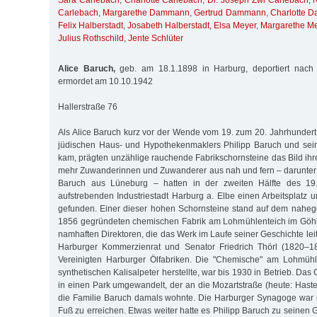
Sara Carlebach
,
Charlotte Carlebach
,
Dr. Joseph Zwi Carlebach
,
Carlebach
,
Margarethe Dammann
,
Gertrud Dammann
,
Charlotte 
Felix Halberstadt
,
Josabeth Halberstadt
,
Elsa Meyer
,
Margarethe M
Julius Rothschild
,
Jente Schlüter
Alice Baruch,
geb. am 18.1.1898 in Harburg, deportiert nach
ermordet am 10.10.1942
Hallerstraße 76
Als Alice Baruch kurz vor der Wende vom 19. zum 20. Jahrhundert 
jüdischen Haus- und Hypothekenmaklers Philipp Baruch und sein
kam, prägten unzählige rauchende Fabrikschornsteine das Bild ihr
mehr Zuwanderinnen und Zuwanderer aus nah und fern – darunter
Baruch aus Lüneburg – hatten in der zweiten Hälfte des 19.
aufstrebenden Industriestadt Harburg a. Elbe einen Arbeitsplatz
gefunden. Einer dieser hohen Schornsteine stand auf dem nahe
1856 gegründeten chemischen Fabrik am Lohmühlenteich im Göhlb
namhaften Direktoren, die das Werk im Laufe seiner Geschichte lei
Harburger Kommerzienrat und Senator Friedrich Thörl (1820–1
Vereinigten Harburger Ölfabriken. Die "Chemische" am Lohmühle
synthetischen Kalisalpeter herstellte, war bis 1930 in Betrieb. D
in einen Park umgewandelt, der an die Mozartstraße (heute: Hasted
die Familie Baruch damals wohnte. Die Harburger Synagoge war 
Fuß zu erreichen. Etwas weiter hatte es Philipp Baruch zu seinen