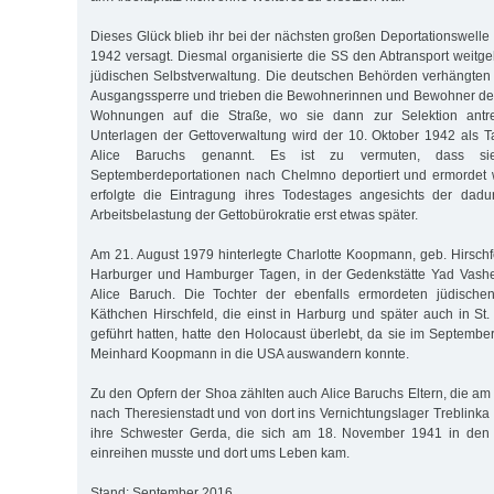
Dieses Glück blieb ihr bei der nächsten großen Deportationswell
1942 versagt. Diesmal organisierte die SS den Abtransport weitge
jüdischen Selbstverwaltung. Die deutschen Behörden verhängten
Ausgangssperre und trieben die Bewohnerinnen und Bewohner der
Wohnungen auf die Straße, wo sie dann zur Selektion antr
Unterlagen der Gettoverwaltung wird der 10. Oktober 1942 als 
Alice Baruchs genannt. Es ist zu vermuten, dass 
Septemberdeportationen nach Chelmno deportiert und ermordet 
erfolgte die Eintragung ihres Todestages angesichts der dadu
Arbeitsbelastung der Gettobürokratie erst etwas später.
Am 21. August 1979 hinterlegte Charlotte Koopmann, geb. Hirschf
Harburger und Hamburger Tagen, in der Gedenkstätte Yad Vashe
Alice Baruch. Die Tochter der ebenfalls ermordeten jüdische
Käthchen Hirschfeld, die einst in Harburg und später auch in St
geführt hatten, hatte den Holocaust überlebt, da sie im Septemb
Meinhard Koopmann in die USA auswandern konnte.
Zu den Opfern der Shoa zählten auch Alice Baruchs Eltern, die am
nach Theresienstadt und von dort ins Vernichtungslager Treblinka
ihre Schwester Gerda, die sich am 18. November 1941 in den 
einreihen musste und dort ums Leben kam.
Stand: September 2016