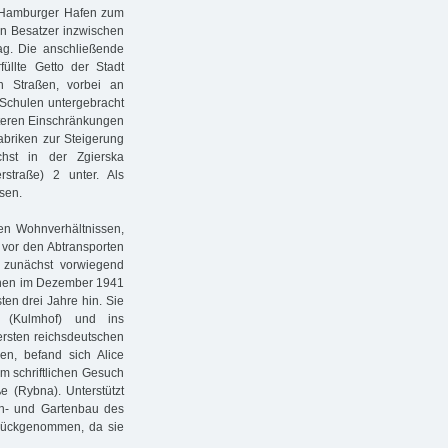
 Hamburger Hafen zum
en Besatzer inzwischen
ag. Die anschließende
üllte Getto der Stadt
 Straßen, vorbei an
 Schulen untergebracht
teren Einschränkungen
abriken zur Steigerung
chst in der Zgierska
rstraße) 2 unter. Als
esen.
en Wohnverhältnissen,
vor den Abtransporten
 zunächst vorwiegend
annen im Dezember 1941
en drei Jahre hin. Sie
o (Kulmhof) und ins
ersten reichsdeutschen
n, befand sich Alice
em schriftlichen Gesuch
e (Rybna). Unterstützt
ßen- und Gartenbau des
urückgenommen, da sie