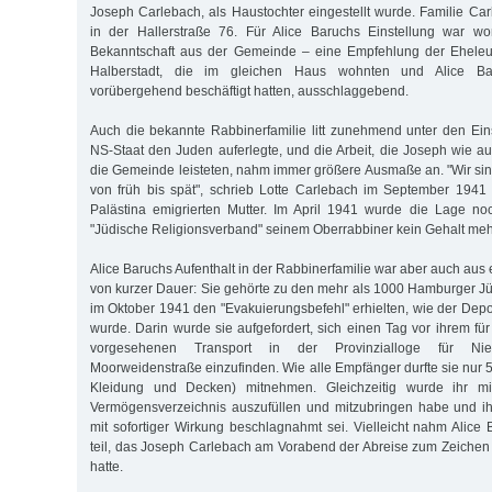
Joseph Carlebach, als Haustochter eingestellt wurde. Familie C
in der Hallerstraße 76. Für Alice Baruchs Einstellung war w
Bekanntschaft aus der Gemeinde – eine Empfehlung der Eheleu
Halberstadt, die im gleichen Haus wohnten und Alice B
vorübergehend beschäftigt hatten, ausschlaggebend.
Auch die bekannte Rabbinerfamilie litt zunehmend unter den Ei
NS-Staat den Juden auferlegte, und die Arbeit, die Joseph wie au
die Gemeinde leisteten, nahm immer größere Ausmaße an. "Wir si
von früh bis spät", schrieb Lotte Carlebach im September 1941
Palästina emigrierten Mutter. Im April 1941 wurde die Lage no
"Jüdische Religionsverband" seinem Oberrabbiner kein Gehalt meh
Alice Baruchs Aufenthalt in der Rabbinerfamilie war aber auch au
von kurzer Dauer: Sie gehörte zu den mehr als 1000 Hamburger J
im Oktober 1941 den "Evakuierungsbefehl" erhielten, wie der Depo
wurde. Darin wurde sie aufgefordert, sich einen Tag vor ihrem fü
vorgesehenen Transport in der Provinzialloge für Ni
Moorweidenstraße einzufinden. Wie alle Empfänger durfte sie nur
Kleidung und Decken) mitnehmen. Gleichzeitig wurde ihr mitg
Vermögensverzeichnis auszufüllen und mitzubringen habe und 
mit sofortiger Wirkung beschlagnahmt sei. Vielleicht nahm Alic
teil, das Joseph Carlebach am Vorabend der Abreise zum Zeichen
hatte.