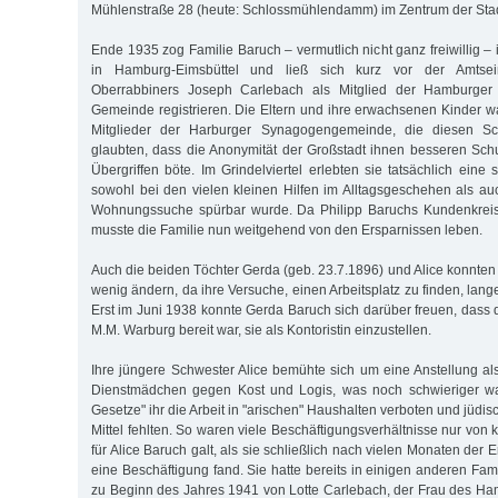
Mühlenstraße 28 (heute: Schlossmühlendamm) im Zentrum der Stad
Ende 1935 zog Familie Baruch – vermutlich nicht ganz freiwillig – 
in Hamburg-Eimsbüttel und ließ sich kurz vor der Amtse
Oberrabbiners Joseph Carlebach als Mitglied der Hamburger D
Gemeinde registrieren. Die Eltern und ihre erwachsenen Kinder wa
Mitglieder der Harburger Synagogengemeinde, die diesen Schr
glaubten, dass die Anonymität der Großstadt ihnen besseren Schu
Übergriffen böte. Im Grindelviertel erlebten sie tatsächlich eine s
sowohl bei den vielen kleinen Hilfen im Alltagsgeschehen als au
Wohnungssuche spürbar wurde. Da Philipp Baruchs Kundenkreis
musste die Familie nun weitgehend von den Ersparnissen leben.
Auch die beiden Töchter Gerda (geb. 23.7.1896) und Alice konnten 
wenig ändern, da ihre Versuche, einen Arbeitsplatz zu finden, lange
Erst im Juni 1938 konnte Gerda Baruch sich darüber freuen, dass
M.M. Warburg bereit war, sie als Kontoristin einzustellen.
Ihre jüngere Schwester Alice bemühte sich um eine Anstellung al
Dienstmädchen gegen Kost und Logis, was noch schwieriger wa
Gesetze" ihr die Arbeit in "arischen" Haushalten verboten und jüdis
Mittel fehlten. So waren viele Beschäftigungsverhältnisse nur von
für Alice Baruch galt, als sie schließlich nach vielen Monaten der 
eine Beschäftigung fand. Sie hatte bereits in einigen anderen Famil
zu Beginn des Jahres 1941 von Lotte Carlebach, der Frau des H