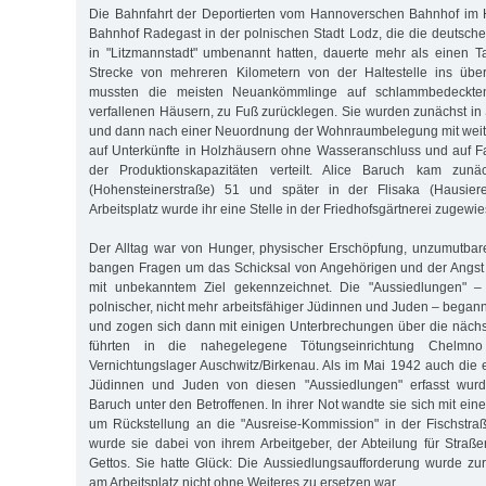
Die Bahnfahrt der Deportierten vom Hannoverschen Bahnhof im
Bahnhof Radegast in der polnischen Stadt Lodz, die die deutsch
in "Litzmannstadt" umbenannt hatten, dauerte mehr als einen T
Strecke von mehreren Kilometern von der Haltestelle ins überf
mussten die meisten Neuankömmlinge auf schlammbedeckten
verfallenen Häusern, zu Fuß zurücklegen. Sie wurden zunächst in
und dann nach einer Neuordnung der Wohnraumbelegung mit wei
auf Unterkünfte in Holzhäusern ohne Wasseranschluss und auf F
der Produktionskapazitäten verteilt. Alice Baruch kam zunä
(Hohensteinerstraße) 51 und später in der Flisaka (Hausiere
Arbeitsplatz wurde ihr eine Stelle in der Friedhofsgärtnerei zugewi
Der Alltag war von Hunger, physischer Erschöpfung, unzumutbar
bangen Fragen um das Schicksal von Angehörigen und der Angst 
mit unbekanntem Ziel gekennzeichnet. Die "Aussiedlungen" –
polnischer, nicht mehr arbeitsfähiger Jüdinnen und Juden – beg
und zogen sich dann mit einigen Unterbrechungen über die nächst
führten in die nahegelegene Tötungseinrichtung Chelmn
Vernichtungslager Auschwitz/Birkenau. Als im Mai 1942 auch die 
Jüdinnen und Juden von diesen "Aussiedlungen" erfasst wurde
Baruch unter den Betroffenen. In ihrer Not wandte sie sich mit ein
um Rückstellung an die "Ausreise-Kommission" in der Fischstraß
wurde sie dabei von ihrem Arbeitgeber, der Abteilung für Stra
Gettos. Sie hatte Glück: Die Aussiedlungsaufforderung wurde z
am Arbeitsplatz nicht ohne Weiteres zu ersetzen war.