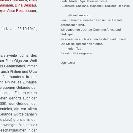
Noemi Carlebach
,
Ruth
Łódź, Minsk, Riga, Theresienstadt,
Dammann
,
Dina Dessau
,
Auschwitz, Chelmno, Majdanek, Sobibor, Treblinka ..
eyer
,
Alice Rosenbaum
,
Wir suchen euch,
deren Namen in den Archiven und im Himmel
geschrieben sind.
 Lodz am 25.10.1941,
Wir begegnen euch an Orten der Angst und
Verfolgung,
wir erkennen euch in euren Kindern und Enkeln.
Die Steine sprechen von euch,
jeden Tag.
Ihr seid nicht vergessen.
als zweite Tochter des
er Frau Olga zur Welt
Inge Grolle
es Geburtsortes. Immer
 auch Philipp und Olga
 Jahrhunderts in der
 und ein neues Zuhause
gelegenen Gelände der
achtal. Zu den vielen
teten, gehörte auch der
886), der Gründer der
nteich, die vor allem
as Gelände wurde danach
tplatz) grenzte, in der
in wenigen Minuten zu
 Geschäftsräumen in der