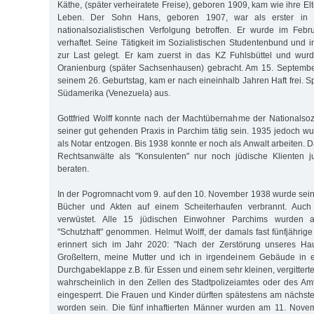
Käthe, (später verheiratete Freise), geboren 1909, kam wie ihre E
Leben. Der Sohn Hans, geboren 1907, war als erster in 
nationalsozialistischen Verfolgung betroffen. Er wurde im Fe
verhaftet. Seine Tätigkeit im Sozialistischen Studentenbund und
zur Last gelegt. Er kam zuerst in das KZ Fuhlsbüttel und wur
Oranienburg (später Sachsenhausen) gebracht. Am 15. Septembe
seinem 26. Geburtstag, kam er nach eineinhalb Jahren Haft frei. 
Südamerika (Venezuela) aus.
Gottfried Wolff konnte nach der Machtübernahme der Nationalsozi
seiner gut gehenden Praxis in Parchim tätig sein. 1935 jedoch w
als Notar entzogen. Bis 1938 konnte er noch als Anwalt arbeiten. 
Rechtsanwälte als "Konsulenten" nur noch jüdische Klienten ju
beraten.
In der Pogromnacht vom 9. auf den 10. November 1938 wurde sein
Bücher und Akten auf einem Scheiterhaufen verbrannt. Auc
verwüstet. Alle 15 jüdischen Einwohner Parchims wurden
"Schutzhaft" genommen. Helmut Wolff, der damals fast fünfjährige 
erinnert sich im Jahr 2020: "Nach der Zerstörung unseres H
Großeltern, meine Mutter und ich in irgendeinem Gebäude in 
Durchgabeklappe z.B. für Essen und einem sehr kleinen, vergittert
wahrscheinlich in den Zellen des Stadtpolizeiamtes oder des Am
eingesperrt. Die Frauen und Kinder dürften spätestens am nächst
worden sein. Die fünf inhaftierten Männer wurden am 11. Nove