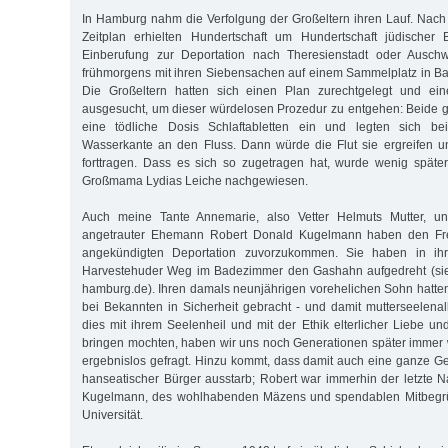
In Hamburg nahm die Verfolgung der Großeltern ihren Lauf. Nac
Zeitplan erhielten Hundertschaft um Hundertschaft jüdischer B
Einberufung zur Deportation nach Theresienstadt oder Auschw
frühmorgens mit ihren Siebensachen auf einem Sammelplatz in B
Die Großeltern hatten sich einen Plan zurechtgelegt und ein
ausgesucht, um dieser würdelosen Prozedur zu entgehen: Beide g
eine tödliche Dosis Schlaftabletten ein und legten sich b
Wasserkante an den Fluss. Dann würde die Flut sie ergreifen u
forttragen. Dass es sich so zugetragen hat, wurde wenig späte
Großmama Lydias Leiche nachgewiesen.
Auch meine Tante Annemarie, also Vetter Helmuts Mutter, und
angetrauter Ehemann Robert Donald Kugelmann haben den Fre
angekündigten Deportation zuvorzukommen. Sie haben in ih
Harvestehuder Weg im Badezimmer den Gashahn aufgedreht (sie
hamburg.de). Ihren damals neunjährigen vorehelichen Sohn hatten 
bei Bekannten in Sicherheit gebracht - und damit mutterseelenal
dies mit ihrem Seelenheil und mit der Ethik elterlicher Liebe un
bringen mochten, haben wir uns noch Generationen später immer 
ergebnislos gefragt. Hinzu kommt, dass damit auch eine ganze 
hanseatischer Bürger ausstarb; Robert war immerhin der letzte 
Kugelmann, des wohlhabenden Mäzens und spendablen Mitbegr
Universität.