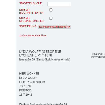
STADTTEILSUCHE
NUR MIT
BIOGRAFIETEXTEN
NUR MIT
STOLPERTONSTEIN
SORTIERUNG
zurück zur Auswahlliste
LYDIA WOLFF (GEBORENE
Lydia und Go
LYCHENHEIM) * 1878
© Privatbesi
Isestraße 69 (Eimsbüttel, Harvestehude)
HIER WOHNTE
LYDIA WOLFF
GEB. LYCHENHEIM
JG. 1878
FREITOD
18.7.1942
Weitere Stolpersteine in
Isestraße 69
: