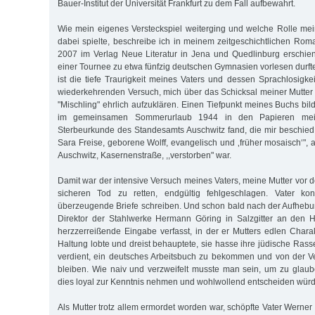
Bauer-Institut der Universität Frankfurt zu dem Fall aufbewahrt.
Wie mein eigenes Versteckspiel weiterging und welche Rolle me
dabei spielte, beschreibe ich in meinem zeitgeschichtlichen Roma
2007 im Verlag Neue Literatur in Jena und Quedlinburg erschie
einer Tournee zu etwa fünfzig deutschen Gymnasien vorlesen durfte
ist die tiefe Traurigkeit meines Vaters und dessen Sprachlosig
wiederkehrenden Versuch, mich über das Schicksal meiner Mutter
"Mischling" ehrlich aufzuklären. Einen Tiefpunkt meines Buchs bild
im gemeinsamen Sommerurlaub 1944 in den Papieren mein
Sterbeurkunde des Standesamts Auschwitz fand, die mir beschied
Sara Freise, geborene Wolff, evangelisch und ‚früher mosaisch‘",
Auschwitz, Kasernenstraße, ,,verstorben" war.
Damit war der intensive Versuch meines Vaters, meine Mutter vor 
sicheren Tod zu retten, endgültig fehlgeschlagen. Vater ko
überzeugende Briefe schreiben. Und schon bald nach der Aufhebun
Direktor der Stahlwerke Hermann Göring in Salzgitter an den Hitl
herzzerreißende Eingabe verfasst, in der er Mutters edlen Charakt
Haltung lobte und dreist behauptete, sie hasse ihre jüdische Ras
verdient, ein deutsches Arbeitsbuch zu bekommen und von der V
bleiben. Wie naiv und verzweifelt musste man sein, um zu glau
dies loyal zur Kenntnis nehmen und wohlwollend entscheiden würd
Als Mutter trotz allem ermordet worden war, schöpfte Vater Werne