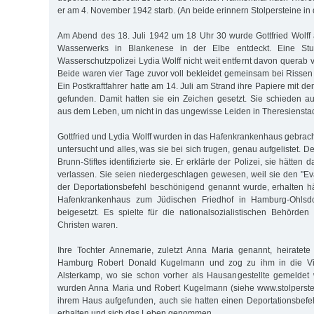
er am 4. November 1942 starb. (An beide erinnern Stolpersteine in d
Am Abend des 18. Juli 1942 um 18 Uhr 30 wurde Gottfried Wolff
Wasserwerks in Blankenese in der Elbe entdeckt. Eine Stu
Wasserschutzpolizei Lydia Wolff nicht weit entfernt davon querab 
Beide waren vier Tage zuvor voll bekleidet gemeinsam bei Rissen
Ein Postkraftfahrer hatte am 14. Juli am Strand ihre Papiere mit d
gefunden. Damit hatten sie ein Zeichen gesetzt. Sie schieden 
aus dem Leben, um nicht in das ungewisse Leiden in Theresienstad
Gottfried und Lydia Wolff wurden in das Hafenkrankenhaus gebrach
untersucht und alles, was sie bei sich trugen, genau aufgelistet. D
Brunn-Stiftes identifizierte sie. Er erklärte der Polizei, sie hätten d
verlassen. Sie seien niedergeschlagen gewesen, weil sie den "Ev
der Deportationsbefehl beschönigend genannt wurde, erhalten h
Hafenkrankenhaus zum Jüdischen Friedhof in Hamburg-Ohlsdo
beigesetzt. Es spielte für die nationalsozialistischen Behörden
Christen waren.
Ihre Tochter Annemarie, zuletzt Anna Maria genannt, heiratet
Hamburg Robert Donald Kugelmann und zog zu ihm in die Vil
Alsterkamp, wo sie schon vorher als Hausangestellte gemeldet 
wurden Anna Maria und Robert Kugelmann (siehe www.stolperstei
ihrem Haus aufgefunden, auch sie hatten einen Deportationsbefe
erhalten und sich das Leben genommen.