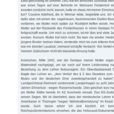
Etwa gleichzeitig im Sommer 1942 traf ein ähnliches Schicksal mei
war eines Tages auf eine Behörde im Weimarer Fürstenhof ein
wussten zunächst nicht, warum; hatte es etwas mit meiner Einsch
tun? Cousine Adelheid, die in Weimar lebte, begleitete uns. Ich so
dafür aber mit einem der nagelneuen, faszinierenden Elektro-B
vorfahren, wo Mutter mich später zur Rückfahrt treffen würde. He
Mutter auf der Rückseite des Fürstenhauses in einen Gestapo-Tr
fortgeschafft wurde. Um mich zu schonen, ist mir dies erst viele Ja
worden. Kurzum: Mutter traf mich nicht. Sie kam nie wieder. Heidis 
jüngere Bruder meines Vaters, versteckte mich bis zum bitteren Kr
war ein blonder Lausbub; niemand schöpfte Verdacht. Von Vorteil w
meinem Jüdischsein nicht die blasseste Ahnung hatte.
Inzwischen, Mitte 1942, war die Gestapo meiner Mutter sogar
Watenstedt nachgejagt, um sie noch auf ihrem Leidensweg nac
Beziehung zu dem Lehrer festzunageln. Ein Oberstaatsanwalt
klagte den Lehrer an, ,,dem Verbot des § 2 des Gesetzes zum
Blutes und der deutschen Ehre zuwidergehandelt zu haben",
Landgerichtsrat Reinhard verdonnerte Langenhagen zu acht Jahr
Jahren Ehrverlust - wegen Rassenschande. Dies geschah kurz n
als Mutter Käthe bereits im KZ Auschwitz einsaß. Das NS-Justi
seinen Segen. Mir ist überliefert, dass der reindeutsche Lehrer 
Amerikaner in Thüringen "wegen Wehrkraftzersetzung" im Knast 
wurde. Auch davon erfuhr ich erst kürzlich. Ich ko
Reichsjustizministeriums einsehen, die das Holocaust-Dokumenta