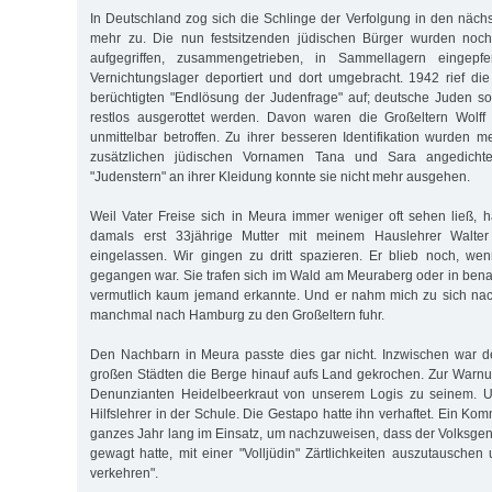
In Deutschland zog sich die Schlinge der Verfolgung in den näch
mehr zu. Die nun festsitzenden jüdischen Bürger wurden noch
aufgegriffen, zusammengetrieben, in Sammellagern eingepfer
Vernichtungslager deportiert und dort umgebracht. 1942 rief di
berüchtigten "Endlösung der Judenfrage" auf; deutsche Juden so
restlos ausgerottet werden. Davon waren die Großeltern Wolf
unmittelbar betroffen. Zu ihrer besseren Identifikation wurden m
zusätzlichen jüdischen Vornamen Tana und Sara angedicht
"Judenstern" an ihrer Kleidung konnte sie nicht mehr ausgehen.
Weil Vater Freise sich in Meura immer weniger oft sehen ließ, h
damals erst 33jährige Mutter mit meinem Hauslehrer Walte
eingelassen. Wir gingen zu dritt spazieren. Er blieb noch, wen
gegangen war. Sie trafen sich im Wald am Meuraberg oder in bena
vermutlich kaum jemand erkannte. Und er nahm mich zu sich na
manchmal nach Hamburg zu den Großeltern fuhr.
Den Nachbarn in Meura passte dies gar nicht. Inzwischen war 
großen Städten die Berge hinauf aufs Land gekrochen. Zur Warnu
Denunzianten Heidelbeerkraut von unserem Logis zu seinem. Und
Hilfslehrer in der Schule. Die Gestapo hatte ihn verhaftet. Ein Kom
ganzes Jahr lang im Einsatz, um nachzuweisen, dass der Volksg
gewagt hatte, mit einer "Volljüdin" Zärtlichkeiten auszutauschen
verkehren".