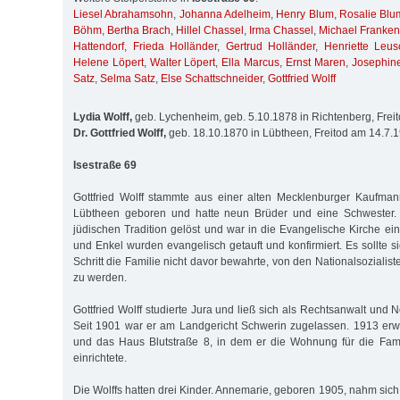
Liesel Abrahamsohn
,
Johanna Adelheim
,
Henry Blum
,
Rosalie Blu
Böhm
,
Bertha Brach
,
Hillel Chassel
,
Irma Chassel
,
Michael Franken
Hattendorf
,
Frieda Holländer
,
Gertrud Holländer
,
Henriette Leus
Helene Löpert
,
Walter Löpert
,
Ella Marcus
,
Ernst Maren
,
Josephin
Satz
,
Selma Satz
,
Else Schattschneider
,
Gottfried Wolff
Lydia Wolff,
geb. Lychenheim, geb. 5.10.1878 in Richtenberg, Frei
Dr. Gottfried Wolff,
geb. 18.10.1870 in Lübtheen, Freitod am 14.7.
Isestraße 69
Gottfried Wolff stammte aus einer alten Mecklenburger Kaufman
Lübtheen geboren und hatte neun Brüder und eine Schwester. 
jüdischen Tradition gelöst und war in die Evangelische Kirche ei
und Enkel wurden evangelisch getauft und konfirmiert. Es sollte s
Schritt die Familie nicht davor bewahrte, von den Nationalsozialis
zu werden.
Gottfried Wolff studierte Jura und ließ sich als Rechtsanwalt und N
Seit 1901 war er am Landgericht Schwerin zugelassen. 1913 erw
und das Haus Blutstraße 8, in dem er die Wohnung für die Fami
einrichtete.
Die Wolffs hatten drei Kinder. Annemarie, geboren 1905, nahm sic