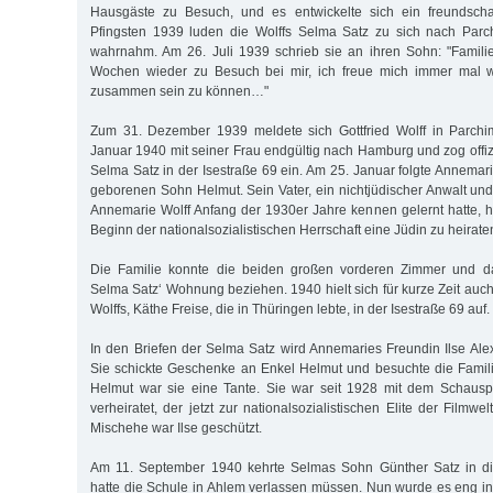
Hausgäste zu Besuch, und es entwickelte sich ein freundschaft
Pfingsten 1939 luden die Wolffs Selma Satz zu sich nach Parch
wahrnahm. Am 26. Juli 1939 schrieb sie an ihren Sohn: "Familie
Wochen wieder zu Besuch bei mir, ich freue mich immer mal w
zusammen sein zu können…"
Zum 31. Dezember 1939 meldete sich Gottfried Wolff in Parch
Januar 1940 mit seiner Frau endgültig nach Hamburg und zog offizi
Selma Satz in der Isestraße 69 ein. Am 25. Januar folgte Annemar
geborenen Sohn Helmut. Sein Vater, ein nichtjüdischer Anwalt und
Annemarie Wolff Anfang der 1930er Jahre kennen gelernt hatte, ha
Beginn der nationalsozialistischen Herrschaft eine Jüdin zu heirate
Die Familie konnte die beiden großen vorderen Zimmer und 
Selma Satz‘ Wohnung beziehen. 1940 hielt sich für kurze Zeit auch
Wolffs, Käthe Freise, die in Thüringen lebte, in der Isestraße 69 auf.
In den Briefen der Selma Satz wird Annemaries Freundin Ilse Ale
Sie schickte Geschenke an Enkel Helmut und besuchte die Familie
Helmut war sie eine Tante. Sie war seit 1928 mit dem Schausp
verheiratet, der jetzt zur nationalsozialistischen Elite der Filmwe
Mischehe war Ilse geschützt.
Am 11. September 1940 kehrte Selmas Sohn Günther Satz in die
hatte die Schule in Ahlem verlassen müssen. Nun wurde es eng 