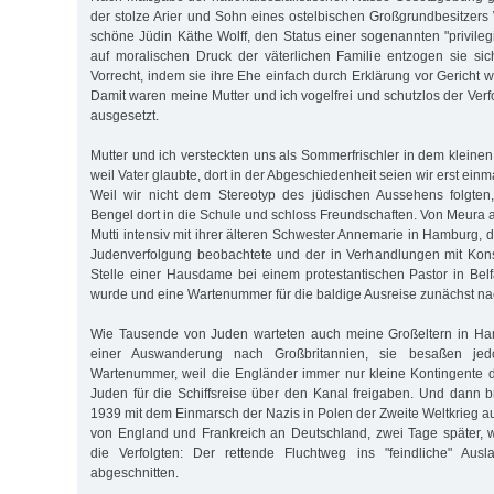
der stolze Arier und Sohn eines ostelbischen Großgrundbesitzers
schöne Jüdin Käthe Wolff, den Status einer sogenannten "privileg
auf moralischen Druck der väterlichen Familie entzogen sie si
Vorrecht, indem sie ihre Ehe einfach durch Erklärung vor Gericht 
Damit waren meine Mutter und ich vogelfrei und schutzlos der Ver
ausgesetzt.
Mutter und ich versteckten uns als Sommerfrischler in dem kleine
weil Vater glaubte, dort in der Abgeschiedenheit seien wir erst einm
Weil wir nicht dem Stereotyp des jüdischen Aussehens folgten,
Bengel dort in die Schule und schloss Freundschaften. Von Meura 
Mutti intensiv mit ihrer älteren Schwester Annemarie in Hamburg, d
Judenverfolgung beobachtete und der in Verhandlungen mit Kons
Stelle einer Hausdame bei einem protestantischen Pastor in Belfa
wurde und eine Wartenummer für die baldige Ausreise zunächst nac
Wie Tausende von Juden warteten auch meine Großeltern in Ha
einer Auswanderung nach Großbritannien, sie besaßen je
Wartenummer, weil die Engländer immer nur kleine Kontingente de
Juden für die Schiffsreise über den Kanal freigaben. Und dann
1939 mit dem Einmarsch der Nazis in Polen der Zweite Weltkrieg a
von England und Frankreich an Deutschland, zwei Tage später, 
die Verfolgten: Der rettende Fluchtweg ins "feindliche" Aus
abgeschnitten.