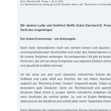
Schr. Eberhard B. Freise v. 21.4.2021.
Zur Nummerierung häufig genutzter Quellen siehe Link "Recherche und Quelle
Wir danken Lydia und Gottfried Wolffs Enkel Eberhard B. Freis
Sicht des Angehörigen
Der Enkel-Kommentar - ein Zeitzeugnis.
Noch viele Generationen nach uns werden lernen und staunen,
und haarsträubenden Geschichten sich unter den Stolpersteinen od
für unsere Vorfahren verbergen. Im vorliegenden Fall gibt es heu
Personen, die sich an diese Ereignisse aus eigenem Erleben erinn
und glaubhaft erzählen können.
Ich bin einer von drei noch lebenden männlichen Enkeln de
Gottfried und Lydia Wolff aus Parchim, der bei Hitlers Machte
sogleich als "Mischling Ersten Grades" eingestuft wurde. Dabei 
besonders gute Deutsche: Denn als Rechtsanwalt und approbi
deutsche Staat schon in jungen Jahren hoheitliche Aufgaben üb
mein Großvater als solcher gelten. Ja, und im Ersten Weltkrie
Vaterland an die Westfront und erhielt dafür einen Tapferkeits-Orde
Nach Maßgabe der nationalsozialistischen Rasse-Gesetzgebung g