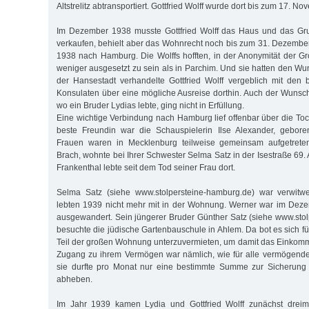
Altstrelitz abtransportiert. Gottfried Wolff wurde dort bis zum 17. N
Im Dezember 1938 musste Gottfried Wolff das Haus und das Gr
verkaufen, behielt aber das Wohnrecht noch bis zum 31. Dezembe
1938 nach Hamburg. Die Wolffs hofften, in der Anonymität der Gr
weniger ausgesetzt zu sein als in Parchim. Und sie hatten den W
der Hansestadt verhandelte Gottfried Wolff vergeblich mit den b
Konsulaten über eine mögliche Ausreise dorthin. Auch der Wunsc
wo ein Bruder Lydias lebte, ging nicht in Erfüllung.
Eine wichtige Verbindung nach Hamburg lief offenbar über die To
beste Freundin war die Schauspielerin Ilse Alexander, gebor
Frauen waren in Mecklenburg teilweise gemeinsam aufgetreten.
Brach, wohnte bei Ihrer Schwester Selma Satz in der Isestraße 69.
Frankenthal lebte seit dem Tod seiner Frau dort.
Selma Satz (siehe www.stolpersteine-hamburg.de) war verwitw
lebten 1939 nicht mehr mit in der Wohnung. Werner war im Dez
ausgewandert. Sein jüngerer Bruder Günther Satz (siehe www.sto
besuchte die jüdische Gartenbauschule in Ahlem. Da bot es sich f
Teil der großen Wohnung unterzuvermieten, um damit das Einkom
Zugang zu ihrem Vermögen war nämlich, wie für alle vermögende
sie durfte pro Monat nur eine bestimmte Summe zur Sicherung 
abheben.
Im Jahr 1939 kamen Lydia und Gottfried Wolff zunächst dreim