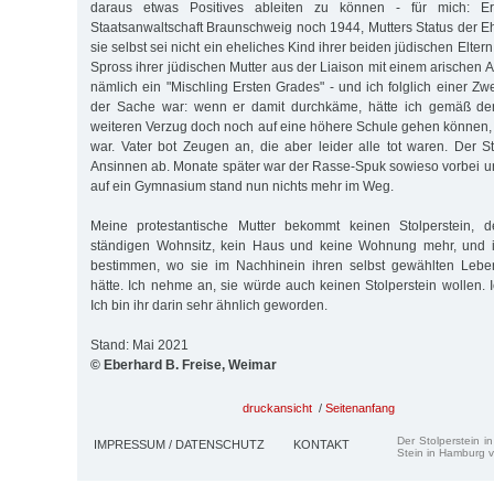
daraus etwas Positives ableiten zu können - für mich: Er
Staatsanwaltschaft Braunschweig noch 1944, Mutters Status der Eh
sie selbst sei nicht ein eheliches Kind ihrer beiden jüdischen Elte
Spross ihrer jüdischen Mutter aus der Liaison mit einem arischen A
nämlich ein "Mischling Ersten Grades" - und ich folglich einer Z
der Sache war: wenn er damit durchkäme, hätte ich gemäß d
weiteren Verzug doch noch auf eine höhere Schule gehen können, 
war. Vater bot Zeugen an, die aber leider alle tot waren. Der S
Ansinnen ab. Monate später war der Rasse-Spuk sowieso vorbei 
auf ein Gymnasium stand nun nichts mehr im Weg.
Meine protestantische Mutter bekommt keinen Stolperstein, d
ständigen Wohnsitz, kein Haus und keine Wohnung mehr, und i
bestimmen, wo sie im Nachhinein ihren selbst gewählten Lebe
hätte. Ich nehme an, sie würde auch keinen Stolperstein wollen. I
Ich bin ihr darin sehr ähnlich geworden.
Stand: Mai 2021
© Eberhard B. Freise, Weimar
druckansicht
/
Seitenanfang
Der Stolperstein i
IMPRESSUM / DATENSCHUTZ
KONTAKT
Stein in Hamburg v