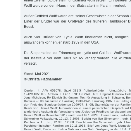
einen zweiten Stolperstein für Gottfried Wolff setzen. Ein weiterer St
Wolff wurde vor dem Haus in der Blutstraße 8 in Parchim verlegt.
Außer Gottfried Wolff waren drei seiner Geschwister in der Scho
Einer der Brüder war der Großvater des früheren Hamburger B
Beust.
Auch vier Brüder von Lydia Wolff überlebten nicht, lediglich
auswandern können, er starb 1959 in den USA.
Die Stolpersteine zur Erinnerung an Lydia und Gottfried Wolff waren
der Isestraße vor dem Haus Nr. 65 verlegt worden. Sie wurde
versetzt.
Stand: Mai 2021
© Christa Fladhammer
Quellen: 4; AfW 051078; StaH 331-5 Polizeibehörde - Unnatürliche T
1942/1405; ITS, Arolsen, TD 457 878; FZH/WdE 632, Original Interview Helm
Jens Michelsen; RA Dietrich Schümann, Text für Ausstellung in Schwerin; Ben
Dunkeln – Hilfe für Juden in Hamburg 1933-1945, Hamburg 1997. Ein Beitrag
den Preis des Bundespräsidenten 1996/97, S. 6ff; Stammbäume der Familie
Besitz von Helmut Wolff; Informationen in einem persönlichen Gespräch mit
telefonische Auskunft der Verwaltung des Jüdischen Friedhofs Ilandkoppel a
Helmut Wolff im Dezember 2019 und E-mail 16.1.2020; Doreen Frank, Jüdische 
Schweriner Volkszeitung, 12./13. 7.2008: Bericht von Ilse Simonsohn , geb. E
Parchim, o.D.; Ebd., 12./13. 7.2008: Bericht von Ilse Simonsohn, geb. Elka
Parchimer jüdischen Familien am 10.11.1938; Brief von Jorge Wolff, Montevide
Helmut Wolff; Briefe von Selma Satz an ihren Sohn Wolfgang in den USA, 19