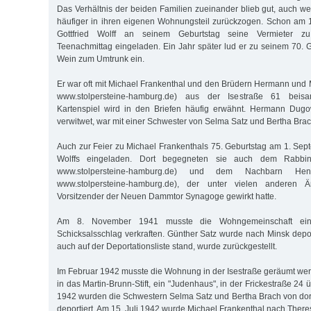
Das Verhältnis der beiden Familien zueinander blieb gut, auch wen
häufiger in ihren eigenen Wohnungsteil zurückzogen. Schon am 
Gottfried Wolff an seinem Geburtstag seine Vermieter z
Teenachmittag eingeladen. Ein Jahr später lud er zu seinem 70. G
Wein zum Umtrunk ein.
Er war oft mit Michael Frankenthal und den Brüdern Hermann und 
www.stolpersteine-hamburg.de) aus der Isestraße 61 bei
Kartenspiel wird in den Briefen häufig erwähnt. Hermann Dugo
verwitwet, war mit einer Schwester von Selma Satz und Bertha Bra
Auch zur Feier zu Michael Frankenthals 75. Geburtstag am 1. Se
Wolffs eingeladen. Dort begegneten sie auch dem Rabbin
www.stolpersteine-hamburg.de) und dem Nachbarn Hen
www.stolpersteine-hamburg.de), der unter vielen anderen 
Vorsitzender der Neuen Dammtor Synagoge gewirkt hatte.
Am 8. November 1941 musste die Wohngemeinschaft ein
Schicksalsschlag verkraften. Günther Satz wurde nach Minsk deport
auch auf der Deportationsliste stand, wurde zurückgestellt.
Im Februar 1942 musste die Wohnung in der Isestraße geräumt w
in das Martin-Brunn-Stift, ein "Judenhaus", in der Frickestraße 24 
1942 wurden die Schwestern Selma Satz und Bertha Brach von dort
deportiert. Am 15. Juli 1942 wurde Michael Frankenthal nach Theres