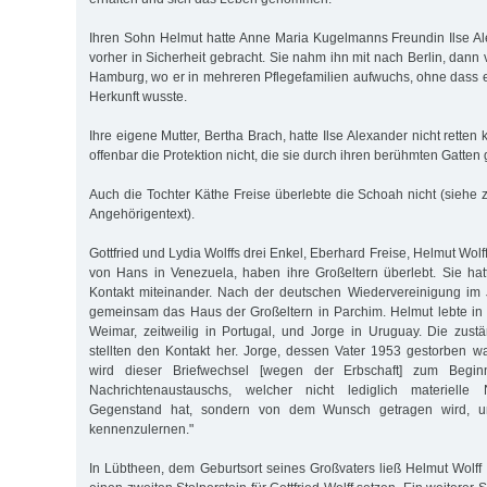
Ihren Sohn Helmut hatte Anne Maria Kugelmanns Freundin Ilse A
vorher in Sicherheit gebracht. Sie nahm ihn mit nach Berlin, dann v
Hamburg, wo er in mehreren Pflegefamilien aufwuchs, ohne dass e
Herkunft wusste.
Ihre eigene Mutter, Bertha Brach, hatte Ilse Alexander nicht retten
offenbar die Protektion nicht, die sie durch ihren berühmten Gatten
Auch die Tochter Käthe Freise überlebte die Schoah nicht (siehe 
Angehörigentext).
Gottfried und Lydia Wolffs drei Enkel, Eberhard Freise, Helmut Wolf
von Hans in Venezuela, haben ihre Großeltern überlebt. Sie ha
Kontakt miteinander. Nach der deutschen Wiedervereinigung im 
gemeinsam das Haus der Großeltern in Parchim. Helmut lebte in
Weimar, zeitweilig in Portugal, und Jorge in Uruguay. Die zus
stellten den Kontakt her. Jorge, dessen Vater 1953 gestorben war
wird dieser Briefwechsel [wegen der Erbschaft] zum Beginn
Nachrichtenaustauschs, welcher nicht lediglich materielle
Gegenstand hat, sondern von dem Wunsch getragen wird, un
kennenzulernen."
In Lübtheen, dem Geburtsort seines Großvaters ließ Helmut Wolff