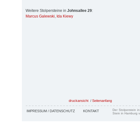
Weitere Stolpersteine in
Johnsallee 29
:
Marcus Galewski
,
Ida Kiewy
druckansicht
/
Seitenanfang
Der Stolperstein i
IMPRESSUM / DATENSCHUTZ
KONTAKT
Stein in Hamburg v