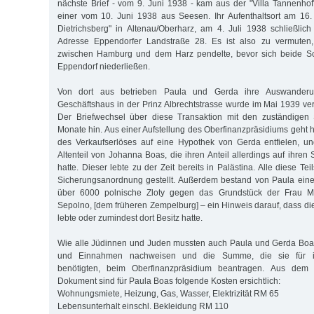
nächste Brief - vom 9. Juni 1938 - kam aus der "Villa Tannenho
einer vom 10. Juni 1938 aus Seesen. Ihr Aufenthaltsort am 16
Dietrichsberg" in Altenau/Oberharz, am 4. Juli 1938 schließlich
Adresse Eppendorfer Landstraße 28. Es ist also zu vermuten,
zwischen Hamburg und dem Harz pendelte, bevor sich beide Sc
Eppendorf niederließen.
Von dort aus betrieben Paula und Gerda ihre Auswander
Geschäftshaus in der Prinz Albrechtstrasse wurde im Mai 1939 ver
Der Briefwechsel über diese Transaktion mit den zuständigen 
Monate hin. Aus einer Aufstellung des Oberfinanzpräsidiums geht 
des Verkaufserlöses auf eine Hypothek von Gerda entfielen, 
Altenteil von Johanna Boas, die ihren Anteil allerdings auf ihren
hatte. Dieser lebte zu der Zeit bereits in Palästina. Alle diese 
Sicherungsanordnung gestellt. Außerdem bestand von Paula ein
über 6000 polnische Zloty gegen das Grundstück der Frau Ma
Sepolno, [dem früheren Zempelburg] – ein Hinweis darauf, dass di
lebte oder zumindest dort Besitz hatte.
Wie alle Jüdinnen und Juden mussten auch Paula und Gerda Boas
und Einnahmen nachweisen und die Summe, die sie für ih
benötigten, beim Oberfinanzpräsidium beantragen. Aus dem 
Dokument sind für Paula Boas folgende Kosten ersichtlich:
Wohnungsmiete, Heizung, Gas, Wasser, Elektrizität RM 65
Lebensunterhalt einschl. Bekleidung RM 110