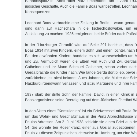
Bahnhofsplatz in "Adolf-Hitler-Platz" umbenannt, am 1. April 1
jüdischer Geschäfte. Auch die Familie Boas war betroffen. Leonhar
Konsequenzen.
Leonhard Boas verbrachte eine Zeitlang in Berlin – wann genau i
ging dann auf Hachschara in die Tschechoslowakei, um eine
Ausbildung zu machen. 1936 emigrierten beide Brüder nach Paläst
In der "Harzburger Chronik" wird auf Seite 291 berichtet, dass 
Boas 1934 mit zwei Kindern, einem Sohn und einer Tochter, nach 
Bei den erwähnten Kindern handelte es sich wahrscheinlich um 
und Zvi. Vermutlich waren die Eltern von Ruth und Zvi, Gerda
Gotheiner und ihr Mann Schmuel Gotheiner, schon vorher nac
Gerda brachte die Kinder nach. Wie lange Gerda dort blieb, bevor
zurückkehrte, ist nicht bekannt. Auch Johanna, die Mutter der Sc
Harzburg irgendwann verlassen und ist zu Margarete und ihrer Fam
1937 starb der dritte Sohn der Familie, David, in einer Klinik in
Boas organisierte seine Beerdigung auf dem Jüdischen Friedhof W
In den Akten eines "Konsulenten" ist ein Briefwechsel mit Paula B
um das Wohn- und Geschäftshaus in der Prinz Albrechtstrasse 3 
Paulas Adressen: Am 2. Juni 1938 schickte sie einen Brief aus d
54. Sie wohnte bei Rosenkranz, einer aus Goslar zugezogenen F
Paula zu diesem Zeitpunkt besuchsweise in Hamburg, um eine W