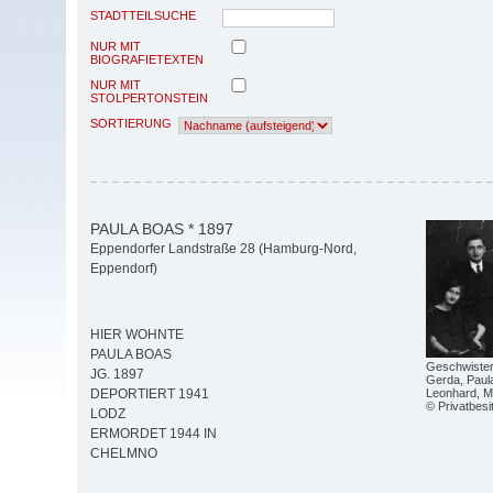
STADTTEILSUCHE
NUR MIT
BIOGRAFIETEXTEN
NUR MIT
STOLPERTONSTEIN
SORTIERUNG
PAULA BOAS * 1897
Eppendorfer Landstraße 28 (Hamburg-Nord,
Eppendorf)
HIER WOHNTE
PAULA BOAS
Geschwister 
JG. 1897
Gerda, Paula
Leonhard, M
DEPORTIERT 1941
© Privatbesi
LODZ
ERMORDET 1944 IN
CHELMNO