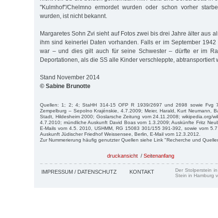
"Kulmhof"/Chelmno ermordet wurden oder schon vorher starben
wurden, ist nicht bekannt.
Margaretes Sohn Zvi sieht auf Fotos zwei bis drei Jahre älter aus a
ihm sind keinerlei Daten vorhanden. Falls er im September 1942 
war – und dies gilt auch für seine Schwester – dürfte er im 
Deportationen, als die SS alle Kinder verschleppte, abtransportiert
Stand November 2014
© Sabine Brunotte
Quellen: 1; 2; 4; StaHH 314-15 OFP R 1939/2697 und 2698 sowie Fvg 726
Zempelburg – Sepolno Krajénskie, 4.7.2009; Meier, Harald, Kurt Neumann, B
Stadt, Hildesheim 2000; Goslarsche Zeitung vom 24.11.2008; wikipedia.org/wik
4.7.2010; mündliche Auskunft David Boas vom 1.3.2009; Auskünfte Fritz Neubau
E-Mails vom 4.5. 2010, USHMM, RG 15083 301/155 391-392, sowie vom 5.7. u
Auskunft Jüdischer Friedhof Weissensee, Berlin, E-Mail vom 12.3.2012.
Zur Nummerierung häufig genutzter Quellen siehe Link "Recherche und Quelle
druckansicht
/
Seitenanfang
Der Stolperstein i
IMPRESSUM / DATENSCHUTZ
KONTAKT
Stein in Hamburg v