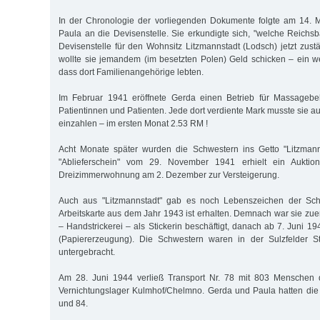
In der Chronologie der vorliegenden Dokumente folgte am 14. M
Paula an die Devisenstelle. Sie erkundigte sich, "welche Reichs
Devisenstelle für den Wohnsitz Litzmannstadt (Lodsch) jetzt zust
wollte sie jemandem (im besetzten Polen) Geld schicken – ein we
dass dort Familienangehörige lebten.
Im Februar 1941 eröffnete Gerda einen Betrieb für Massagebe
Patientinnen und Patienten. Jede dort verdiente Mark musste sie au
einzahlen – im ersten Monat 2.53 RM !
Acht Monate später wurden die Schwestern ins Getto "Litzmanns
"Ablieferschein" vom 29. November 1941 erhielt ein Auktiona
Dreizimmerwohnung am 2. Dezember zur Versteigerung.
Auch aus "Litzmannstadt" gab es noch Lebenszeichen der Sch
Arbeitskarte aus dem Jahr 1943 ist erhalten. Demnach war sie zu
– Handstrickerei – als Stickerin beschäftigt, danach ab 7. Juni 
(Papiererzeugung). Die Schwestern waren in der Sulzfelder 
untergebracht.
Am 28. Juni 1944 verließ Transport Nr. 78 mit 803 Menschen 
Vernichtungslager Kulmhof/Chelmno. Gerda und Paula hatten di
und 84.