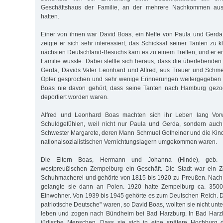
Geschäftshaus der Familie, an der mehrere Nachkommen aus
hatten.
Einer von ihnen war David Boas, ein Neffe von Paula und Gerda
zeigte er sich sehr interessiert, das Schicksal seiner Tanten zu
nächsten Deutschland-Besuchs kam es zu einem Treffen, und er erz
Familie wusste. Dabei stellte sich heraus, dass die überlebende
Gerda, Davids Vater Leonhard und Alfred, aus Trauer und Schme
Opfer gesprochen und sehr wenige Erinnerungen weitergegeben h
Boas nie davon gehört, dass seine Tanten nach Hamburg gezo
deportiert worden waren.
Alfred und Leonhard Boas machten sich ihr Leben lang Vorwü
Schuldgefühlen, weil nicht nur Paula und Gerda, sondern auch i
Schwester Margarete, deren Mann Schmuel Gotheiner und die Kind
nationalsozialistischen Vernichtungslagern umgekommen waren.
Die Eltern Boas, Hermann und Johanna (Hinde), geb. 
westpreußischen Zempelburg ein Geschäft. Die Stadt war ein 
Schuhmacherei und gehörte von 1815 bis 1920 zu Preußen. Nach 
gelangte sie dann an Polen. 1920 hatte Zempelburg ca. 350
Einwohner. Von 1939 bis 1945 gehörte es zum Deutschen Reich. D
patriotische Deutsche" waren, so David Boas, wollten sie nicht unte
leben und zogen nach Bündheim bei Bad Harzburg. In Bad Harz
jüdische Menschen. Dass sie sich in eine spätere Hochburg de