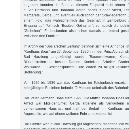
begaben, konnten die Boas zu diesem Zeitpunkt nicht ahnen. 
außer Hermann und Johanna deren sechs Kinder Alfred, Leo
Margarete, Gerda, und eventuell auch schon der Schwiegersohn 
einem Foto, das wahrscheinlich das Geschäft in Zempelburg z
Eingang auf Polnisch "Besitzer Gothajner", vermutlich die poln
"Gotheiner". Es bestanden also schon damals zumindest gesch
zwischen den Familien.
Im Archiv der "Goslarschen Zeitung" befindet sich eine Annonce, i
"Kaufhaus Boas" am 27. September 1920 in in der Prinz Albrechtst
Bad Harzburg angekündigt wurde: "Baumwollwaren, Kleide
Blusenstreifen und bessere Damen– Konfektion, Arbeiter– Garde
Wollwaren. ... Geschäftsprinzip: Gute Waren zu billigst kalkulie
Bedienung."
Von 1920 bis 1936 war das Kaufhaus im Telefonbuch verzeichn
zehnjährigen Bestehen betonte: "2 Minuten unterhalb des Bahnhofs
Der Vater Hermann Boas starb 1927. Die Mutter Johanna Boas lei
Alfred war Miteigentümer. Gerda arbeitete als Verkäuferin m
gemeinsamen Haushalt und half bei Bedarf im Kaufhaus a
Angestellte, wie auf einem weiteren Foto zu erkennen ist.
Die Familie war in Bad Harzburg gut angesehen, manches Mal w