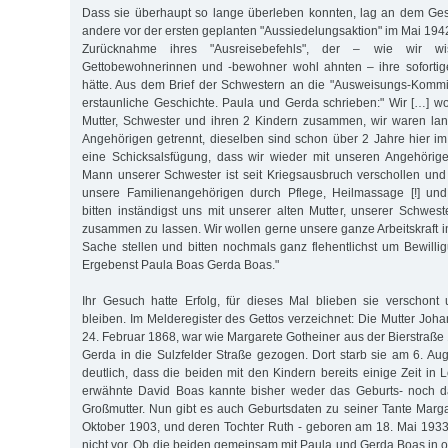
Dass sie überhaupt so lange überleben konnten, lag an dem Ges
andere vor der ersten geplanten "Aussiedelungsaktion" im Mai 1942
Zurücknahme ihres "Ausreisebefehls", der – wie wir w
Gettobewohnerinnen und -bewohner wohl ahnten – ihre soforti
hätte. Aus dem Brief der Schwestern an die "Ausweisungs-Kommis
erstaunliche Geschichte. Paula und Gerda schrieben:" Wir […] wo
Mutter, Schwester und ihren 2 Kindern zusammen, wir waren la
Angehörigen getrennt, dieselben sind schon über 2 Jahre hier i
eine Schicksalsfügung, dass wir wieder mit unseren Angehörige
Mann unserer Schwester ist seit Kriegsausbruch verschollen un
unsere Familienangehörigen durch Pflege, Heilmassage [!] und 
bitten inständigst uns mit unserer alten Mutter, unserer Schwest
zusammen zu lassen. Wir wollen gerne unsere ganze Arbeitskraft i
Sache stellen und bitten nochmals ganz flehentlichst um Bewill
Ergebenst Paula Boas Gerda Boas."
Ihr Gesuch hatte Erfolg, für dieses Mal blieben sie verschont
bleiben. Im Melderegister des Gettos verzeichnet: Die Mutter Jo
24. Februar 1868, war wie Margarete Gotheiner aus der Bierstraße
Gerda in die Sulzfelder Straße gezogen. Dort starb sie am 6. Au
deutlich, dass die beiden mit den Kindern bereits einige Zeit in 
erwähnte David Boas kannte bisher weder das Geburts- noch d
Großmutter. Nun gibt es auch Geburtsdaten zu seiner Tante Marg
Oktober 1903, und deren Tochter Ruth - geboren am 18. Mai 1933
nicht vor. Ob die beiden gemeinsam mit Paula und Gerda Boas in