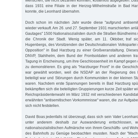
Menschen, die nicht bezahlen konnten, kostenlos abgegeben. Das K
dass 1931 eine Filiale in der Herzog-Wilhelmstraße in Bad Har
konnte, die Leonhard übernahm.
Doch schon im nächsten Jahr wurde diese "aufgrund antisemit
wieder verkauft. Am 26. und 27. September 1931 marschierten anlä
Gautages" 1500 Nationalsozialisten durch die Straßen Bündheims
die Chronik der Stadt. Wenig später, am 11. Oktober, traf sich
Hugenbergs, des Vorsitzenden der Deutschnationalen Volkspartei 
Opposition" in Bad Harzburg zu einer Großveranstaltung. Dies
DNVP, Stahlhelm, dem Bund der Frontsoldaten und anderen trat
Tagung in Erscheinung, um ihre Geschlossenheit im Kampf gegen
zu demonstrieren. Es ging als "Harzburger Front" in die Geschich
war gewählt worden, weil die NSDAP an der Regierung des 
beteiligt war und Störungen durch Kommunisten in der kleinen Sta
waren. Nachdem erste Spannungen bereits in Bad Harzburg spü
bekämpften sich die beteiligten Gruppierungen kurze Zeit später wi
Reichspräsidentenwahl im März 1932 mit verschiedenen Kandidat
erwähnten "antisemitischen Vorkommnisse" waren, die zur Aufgabe de
sich nicht feststellen.
David Boas jedenfalls ist überzeugt, dass sich sein Vater Leonhar
unter anderem deshalb zur Auswanderung entschlossen, we
nationalsozialistischen Aufmärsche von ihrem Geschäfts- und Wo
des Bahnhofs zu Genüge beobachten mussten. Nach der "Machte