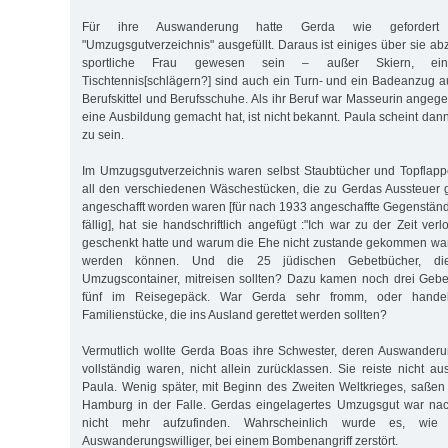
Für ihre Auswanderung hatte Gerda wie gefordert 
"Umzugsgutverzeichnis" ausgefüllt. Daraus ist einiges über sie a
sportliche Frau gewesen sein – außer Skiern, ei
Tischtennis[schlägern?] sind auch ein Turn- und ein Badeanzug a
Berufskittel und Berufsschuhe. Als ihr Beruf war Masseurin ange
eine Ausbildung gemacht hat, ist nicht bekannt. Paula scheint dann
zu sein.
Im Umzugsgutverzeichnis waren selbst Staubtücher und Topfla
all den verschiedenen Wäschestücken, die zu Gerdas Aussteuer 
angeschafft worden waren [für nach 1933 angeschaffte Gegenständ
fällig], hat sie handschriftlich angefügt :"Ich war zu der Zeit ver
geschenkt hatte und warum die Ehe nicht zustande gekommen war,
werden können. Und die 25 jüdischen Gebetbücher, die
Umzugscontainer, mitreisen sollten? Dazu kamen noch drei Geb
fünf im Reisegepäck. War Gerda sehr fromm, oder hande
Familienstücke, die ins Ausland gerettet werden sollten?
Vermutlich wollte Gerda Boas ihre Schwester, deren Auswanderu
vollständig waren, nicht allein zurücklassen. Sie reiste nicht a
Paula. Wenig später, mit Beginn des Zweiten Weltkrieges, saße
Hamburg in der Falle. Gerdas eingelagertes Umzugsgut war na
nicht mehr aufzufinden. Wahrscheinlich wurde es, wie 
Auswanderungswilliger, bei einem Bombenangriff zerstört.