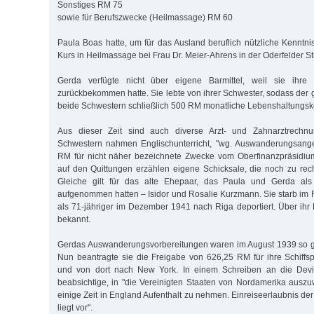
Sonstiges RM 75
sowie für Berufszwecke (Heilmassage) RM 60
Paula Boas hatte, um für das Ausland beruflich nützliche Kenntni
Kurs in Heilmassage bei Frau Dr. Meier-Ahrens in der Oderfelder S
Gerda verfügte nicht über eigene Barmittel, weil sie ihre
zurückbekommen hatte. Sie lebte von ihrer Schwester, sodass der ge
beide Schwestern schließlich 500 RM monatliche Lebenshaltungsk
Aus dieser Zeit sind auch diverse Arzt- und Zahnarztrechnu
Schwestern nahmen Englischunterricht, "wg. Auswanderungsang
RM für nicht näher bezeichnete Zwecke vom Oberfinanzpräsidiu
auf den Quittungen erzählen eigene Schicksale, die noch zu re
Gleiche gilt für das alte Ehepaar, das Paula und Gerda als 
aufgenommen hatten – Isidor und Rosalie Kurzmann. Sie starb im 
als 71-jähriger im Dezember 1941 nach Riga deportiert. Über ihr 
bekannt.
Gerdas Auswanderungsvorbereitungen waren im August 1939 so g
Nun beantragte sie die Freigabe von 626,25 RM für ihre Schiff
und von dort nach New York. In einem Schreiben an die Devis
beabsichtige, in "die Vereinigten Staaten von Nordamerika aus
einige Zeit in England Aufenthalt zu nehmen. Einreiseerlaubnis d
liegt vor".