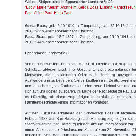
Weitere Stolpersteine in
Eppendorfer Landstraße 28
:
"Eddy" Marie "Beuth" Aronheim
,
Gerda Boas
,
Lisbeth Margot Freu
Paul
,
Alfred Paul
,
Hilda Paul
Gerda Boas,
geb. 9.10.1910 in Zempelburg, am 25.10.1941 nac
28.6.1944 weiterdeportiert nach Chelmno
Paula Boas,
geb. 18.7.1897 in Zempelburg, am 25.10.1941 nac
28.6.1944 weiterdeportiert nach Chelmno
Eppendorfer Landstraße 28
Von den Schwestern Boas sind viele Dokumente erhalten geblieb
Schicksal ablesen lässt. Ihre Geschichte steht exemplarisch fü
Menschen, die aus kleineren Orten nach Hamburg umzogen, 
Auswanderung zu betreiben. Sie verkauften ihren Besitz, bereitet
und Umschulungsmaßnahmen auf eine neue Heimat vor und na
sich auf, um Kosten zu sparen. Im Laufe der Recherche zu Paula
es frühzeitig, mit einem Angehörigen in Kontakt zu kommen, 
Familiengeschichte einige Informationen vorliegen.
Auf den Kultussteuerkarteien der Schwestern Boas ist abzulese
Februar 1938 aus Bad Harzburg nach Hamburg zugezogen waren.
Stadtverwaltung Bad Harzburg mit der Bitte um Informationen zur 
einem Artikel aus der "Goslarschen Zeitung" vom 24. November 20
berichtete von der Enthüllung einer Gedenkplakette am e