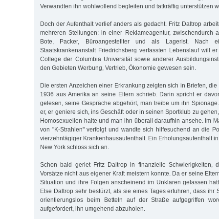
Verwandten ihn wohlwollend begleiten und tatkräftig unterstützen 
Doch der Aufenthalt verlief anders als gedacht. Fritz Daltrop arbei
mehreren Stellungen: in einer Reklameagentur, zwischendurch au
Bote, Packer, Büroangestellter und als Lagerist. Nach 
Staatskrankenanstalt Friedrichsberg verfassten Lebenslauf will e
College der Columbia Universität sowie anderer Ausbildungsinst
den Gebieten Werbung, Vertrieb, Ökonomie gewesen sein.
Die ersten Anzeichen einer Erkrankung zeigten sich in Briefen, die 
1936 aus Amerika an seine Eltern schrieb. Darin spricht er davo
gelesen, seine Gespräche abgehört, man treibe um ihn Spionage
er, er geniere sich, ins Geschäft oder in seinen Sportklub zu gehen
Homosexuellen halte und man ihn überall daraufhin ansehe. Im Ma
von "K-Strahlen" verfolgt und wandte sich hilfesuchend an die Pol
vierzehntägiger Krankenhausaufenthalt. Ein Erholungsaufenthalt in
New York schloss sich an.
Schon bald geriet Fritz Daltrop in finanzielle Schwierigkeiten, d
Vorsätze nicht aus eigener Kraft meistern konnte. Da er seine Elter
Situation und ihre Folgen anscheinend im Unklaren gelassen ha
Else Daltrop sehr bestürzt, als sie eines Tages erfuhren, dass ihr
orientierungslos beim Betteln auf der Straße aufgegriffen w
aufgefordert, ihn umgehend abzuholen.