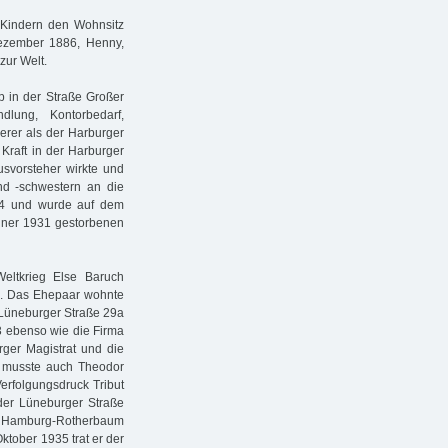
 Kindern den Wohnsitz
ezember 1886, Henny,
zur Welt.
 in der Straße Großer
dlung, Kontorbedarf,
erer als der Harburger
Kraft in der Harburger
usvorsteher wirkte und
und -schwestern an die
934 und wurde auf dem
iner 1931 gestorbenen
Weltkrieg Else Baruch
te. Das Ehepaar wohnte
r Lüneburger Straße 29a
33 ebenso wie die Firma
rger Magistrat und die
t musste auch Theodor
erfolgungsdruck Tribut
der Lüneburger Straße
 in Hamburg-Rotherbaum
ktober 1935 trat er der