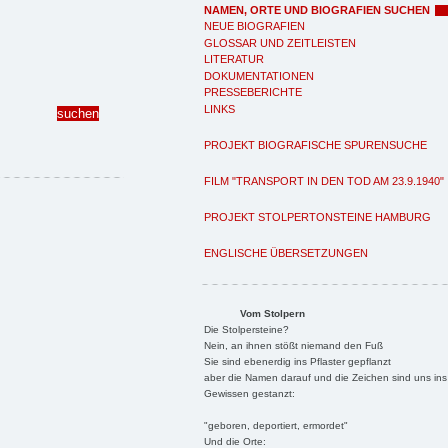
NAMEN, ORTE UND BIOGRAFIEN SUCHEN
NEUE BIOGRAFIEN
GLOSSAR UND ZEITLEISTEN
LITERATUR
DOKUMENTATIONEN
PRESSEBERICHTE
LINKS
PROJEKT BIOGRAFISCHE SPURENSUCHE
FILM "TRANSPORT IN DEN TOD AM 23.9.1940"
PROJEKT STOLPERTONSTEINE HAMBURG
ENGLISCHE ÜBERSETZUNGEN
Vom Stolpern
Die Stolpersteine?
Nein, an ihnen stößt niemand den Fuß
Sie sind ebenerdig ins Pflaster gepflanzt
aber die Namen darauf und die Zeichen sind uns ins
Gewissen gestanzt:
"geboren, deportiert, ermordet"
Und die Orte: