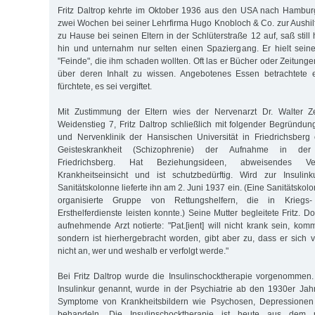
Fritz Daltrop kehrte im Oktober 1936 aus den USA nach Hamburg
zwei Wochen bei seiner Lehrfirma Hugo Knobloch & Co. zur Aushilf
zu Hause bei seinen Eltern in der Schlüterstraße 12 auf, saß still 
hin und unternahm nur selten einen Spaziergang. Er hielt sein
"Feinde", die ihm schaden wollten. Oft las er Bücher oder Zeitun
über deren Inhalt zu wissen. Angebotenes Essen betrachtete 
fürchtete, es sei vergiftet.
Mit Zustimmung der Eltern wies der Nervenarzt Dr. Walter Ze
Weidenstieg 7, Fritz Daltrop schließlich mit folgender Begründun
und Nervenklinik der Hansischen Universität in Friedrichsberg 
Geisteskrankheit (Schizophrenie) der Aufnahme in der S
Friedrichsberg. Hat Beziehungsideen, abweisendes Ve
Krankheitseinsicht und ist schutzbedürftig. Wird zur Insulin
Sanitätskolonne lieferte ihn am 2. Juni 1937 ein. (Eine Sanitätskolo
organisierte Gruppe von Rettungshelfern, die in Kriegs-
Ersthelferdienste leisten konnte.) Seine Mutter begleitete Fritz. D
aufnehmende Arzt notierte: "Pat.[ient] will nicht krank sein, kommt
sondern ist hierhergebracht worden, gibt aber zu, dass er sich ve
nicht an, wer und weshalb er verfolgt werde."
Bei Fritz Daltrop wurde die Insulinschocktherapie vorgenommen
Insulinkur genannt, wurde in der Psychiatrie ab den 1930er Jah
Symptome von Krankheitsbildern wie Psychosen, Depressionen
behandeln. Die Insulinschocktherapie ist heute aus dem ps