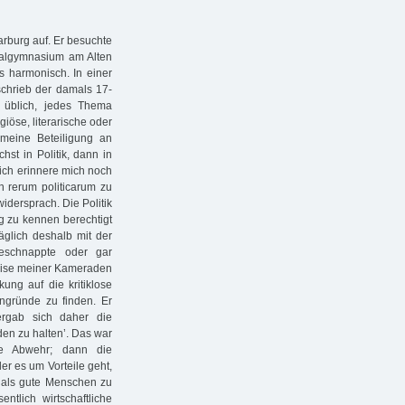
arburg auf. Er besuchte
ealgymnasium am Alten
s harmonisch. In einer
chrieb der damals 17-
 üblich, jedes Thema
giöse, literarische oder
meine Beteiligung an
st in Politik, dann in
d ich erinnere mich noch
n rerum politicarum zu
dersprach. Die Politik
ng zu kennen berechtigt
äglich deshalb mit der
eschnappte oder gar
reise meiner Kameraden
ung auf die kritiklose
engründe zu finden. Er
ergab sich daher die
den zu halten’. Das war
che Abwehr; dann die
der es um Vorteile geht,
e als gute Menschen zu
ntlich wirtschaftliche