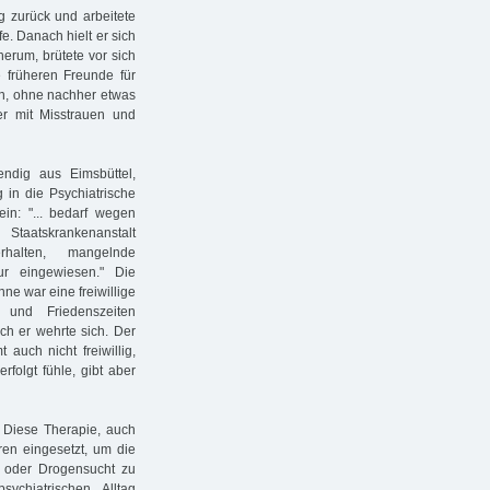
 zurück und arbeitete
e. Danach hielt er sich
herum, brütete vor sich
e früheren Freunde für
gen, ohne nachher etwas
er mit Misstrauen und
ndig aus Eimsbüttel,
g in die Psychiatrische
ein: "... bedarf wegen
taatskrankenanstalt
rhalten, mangelnde
kur eingewiesen." Die
nne war eine freiwillige
 und Friedenszeiten
och er wehrte sich. Der
 auch nicht freiwillig,
rfolgt fühle, gibt aber
. Diese Therapie, auch
ren eingesetzt, um die
 oder Drogensucht zu
ychiatrischen Alltag