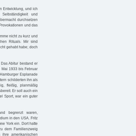
n Entwicklung, und ich
 Selbständigkeit und
ebermacht durchsetzen
 Provokationen und das
komme nicht zu kurz und
hen Rituals. Mir sind
icht gehabt habe; doch
. Das Abitur bestand er
n Mai 1933 bis Februar
er Hamburger Esplanade
ern schilderten ihn als
ig, fleißig, planmäßig
bereit. Er soll auch ein
iel Sport, war ein guter
land begrenzt waren,
dium in den USA. Fritz
w York ein. Dort hatte
zu dem Familienzweig
s ihre amerikanischen