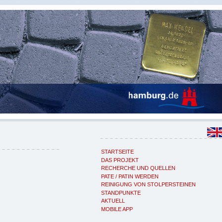
STARTSEITE
DAS PROJEKT
RECHERCHE UND QUELLEN
PATE / PATIN WERDEN
REINIGUNG VON STOLPERSTEINEN
STANDPUNKTE
AKTUELL
MOBILE APP