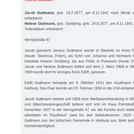
Helene Guttmann
Jacob Guttmann,
geb. 19.2.1877, am 8.11.1941 nach Minsk de
unbekannt
Helene Guttmann,
geb. Goldberg, geb. 24.8.1877, am 8.11.1941 
Todesdatum unbekannt
Veringstraße 47
Jacob (genannt James) Guttmann wurde in Stewnitz im Kreis F
(heute: Stawnica, Polen), als Sohn von Johanna und Hermann 
heiratete Helene Goldberg, die aus Pölitz in Pommern (heute: P
Jacob und Helene Guttmann lebten seit dem 2. März 1908 in Wi
1909 wurde dort ihr einziges Kind, Edith, geboren.
Edith Guttmann heiratete am 9. Oktober 1931 den Kaufmann F
Harburg. Das Paar konnte am 23. Februar 1938 in die USA emigrie
Jacob Guttmann betrieb seit 1908 eine Weißwarenhandlung in Wi
und Wäschewarengeschäft befand sich erst im Haus Fährstr
November 1927 in der Veringstraße 47, wo die Familie auch leb
arbeiteten im "Kaufhaus" zwei bis drei Verkäuferinnen. 1925
Guttmann aus der jüdischen Gemeinde in Harburg aus, blieb jed
Gemeindemitglied.