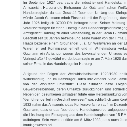
Im September 1927 beantragte die Industrie- und Handelskamm
Amtsgericht Harburg die Eintragung der Guttmann’ schen Weiß
Handelsregister, da das Geschäft "über den Umfang des Klein
würde. Jacob Guttmann erhob Einspruch mit der Begründung, das
Jahr 1926 lediglich 37000 RM betragen hatte. Seiner Meinung
Voraussetzungen für einen Eintrag in das Handelsregister nicht g
Amtsgericht Harburg zu einer Verhandlung, in der Jacob Guttmann 
Geschäft seit 20 Jahren betreibe und seine Waren von der Firma 
Haag) beziehe: einem Großhandel u. a. für Weißwaren an der El
Waren er auf Kommission erhielt und in Wilhelmsburg verk
Guttmann ein Aufschub wegen des bevorstehenden Umzugs sei
Veringstraße 47 gewährt wurde, beantragte er am 7. März 1928 da
seiner Firma in das Handelsregister Harburg.
Aufgrund der Folgen der Weltwirtschaftskrise 1929/1930 entl
Wilhelmsburg und im Hamburger Hafen ihre Arbeiter. Viele Famili
von der Wohlfahrt unterstützt. Diese Situation hatte Folge
Gewerbetreibenden, deren Umsätze zurückgingen und schließli
Neben den gesunkenen Umsätzen führte eine Herzerkrankung von
"der führende Teil im Geschäft gewesen" war, schließlich zum Ko
1932 nahm das Amtsgericht das Konkursverfahren auf. Im Dezemb
Guttmann, dass er das "betriebene Handelsgewerbe aufgegeben 
die Löschung der Eintragung aus dem Handelsregister von 15 RM
aufbringen. Sein Anwalt erklärte am 8. März 1933, dass auch Jac
krank gewesen sei.