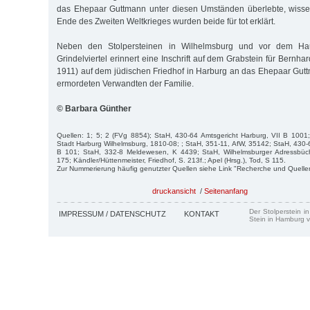
das Ehepaar Guttmann unter diesen Umständen überlebte, wisse
Ende des Zweiten Weltkrieges wurden beide für tot erklärt.
Neben den Stolpersteinen in Wilhelmsburg und vor dem Ha
Grindelviertel erinnert eine Inschrift auf dem Grabstein für Bern
1911) auf dem jüdischen Friedhof in Harburg an das Ehepaar Gut
ermordeten Verwandten der Familie.
© Barbara Günther
Quellen: 1; 5; 2 (FVg 8854); StaH, 430-64 Amtsgericht Harburg, VII B 1001
Stadt Harburg Wilhelmsburg, 1810-08; ; StaH, 351-11, AfW, 35142; StaH, 430-6
B 101; StaH, 332-8 Meldewesen, K 4439; StaH, Wilhelmsburger Adressbüch
175; Kändler/Hüttenmeister, Friedhof, S. 213f.; Apel (Hrsg.), Tod, S 115.
Zur Nummerierung häufig genutzter Quellen siehe Link "Recherche und Quelle
druckansicht
/
Seitenanfang
Der Stolperstein i
IMPRESSUM / DATENSCHUTZ
KONTAKT
Stein in Hamburg v