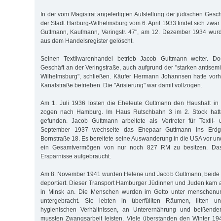
In der vom Magistrat angefertigten Aufstellung der jüdischen Ges
der Stadt Harburg-Wilhelmsburg vom 6. April 1933 findet sich zwar n
Guttmann, Kaufmann, Veringstr. 47", am 12. Dezember 1934 wurd
aus dem Handelsregister gelöscht.
Seinen Textilwarenhandel betrieb Jacob Guttmann weiter. 
Geschäft an der Veringstraße, auch aufgrund der "starken antisem
Wilhelmsburg", schließen. Käufer Hermann Johannsen hatte vorh
Kanalstraße betrieben. Die "Arisierung" war damit vollzogen.
Am 1. Juli 1936 lösten die Eheleute Guttmann den Haushalt in
zogen nach Hamburg. Im Haus Rutschbahn 3 im 2. Stock hat
gefunden. Jacob Guttmann arbeitete als Vertreter für Textil
September 1937 wechselte das Ehepaar Guttmann ins Erd
Bornstraße 18. Es bereitete seine Auswanderung in die USA vor un
ein Gesamtvermögen von nur noch 827 RM zu besitzen. Das 
Ersparnisse aufgebraucht.
Am 8. November 1941 wurden Helene und Jacob Guttmann, beide i
deportiert. Dieser Transport Hamburger Jüdinnen und Juden kam
in Minsk an. Die Menschen wurden im Getto unter menschen
untergebracht. Sie lebten in überfüllten Räumen, litten u
hygienischen Verhältnissen, an Unterernährung und beißender
mussten Zwangsarbeit leisten. Viele überstanden den Winter 19