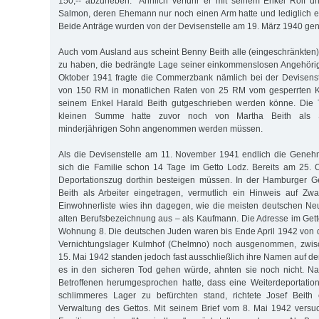
150,-- abzuheben." Ähnlich verfuhr er mit seinem Enkel Rolf u
Salmon, deren Ehemann nur noch einen Arm hatte und lediglich e
Beide Anträge wurden von der Devisenstelle am 19. März 1940 ge
Auch vom Ausland aus scheint Benny Beith alle (eingeschränkten)
zu haben, die bedrängte Lage seiner einkommenslosen Angehörig
Oktober 1941 fragte die Commerzbank nämlich bei der Devisenst
von 150 RM in monatlichen Raten von 25 RM vom gesperrten K
seinem Enkel Harald Beith gutgeschrieben werden könne. Die Tr
kleinen Summe hatte zuvor noch von Martha Beith als S
minderjährigen Sohn angenommen werden müssen.
Als die Devisenstelle am 11. November 1941 endlich die Genehm
sich die Familie schon 14 Tage im Getto Lodz. Bereits am 25. 
Deportationszug dorthin besteigen müssen. In der Hamburger Ge
Beith als Arbeiter eingetragen, vermutlich ein Hinweis auf Zw
Einwohnerliste wies ihn dagegen, wie die meisten deutschen Ne
alten Berufsbezeichnung aus – als Kaufmann. Die Adresse im Getto
Wohnung 8. Die deutschen Juden waren bis Ende April 1942 von 
Vernichtungslager Kulmhof (Chelmno) noch ausgenommen, zwi
15. Mai 1942 standen jedoch fast ausschließlich ihre Namen auf de
es in den sicheren Tod gehen würde, ahnten sie noch nicht. N
Betroffenen herumgesprochen hatte, dass eine Weiterdeportation 
schlimmeres Lager zu befürchten stand, richtete Josef Beith
Verwaltung des Gettos. Mit seinem Brief vom 8. Mai 1942 versu