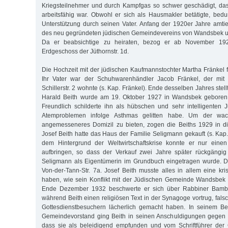
Kriegsteilnehmer und durch Kampfgas so schwer geschädigt, das
arbeitsfähig war. Obwohl er sich als Hausmakler betätigte, bedur
Unterstützung durch seinen Vater. Anfang der 1920er Jahre amtier
des neu gegründeten jüdischen Gemeindevereins von Wandsbek
Da er beabsichtige zu heiraten, bezog er ab November 1
Erdgeschoss der Jüthornstr. 1d.
Die Hochzeit mit der jüdischen Kaufmannstochter Martha Fränkel f
Ihr Vater war der Schuhwarenhändler Jacob Fränkel, der mit 
Schillerstr. 2 wohnte (s. Kap. Fränkel). Ende desselben Jahres stel
Harald Beith wurde am 19. Oktober 1927 in Wandsbek geboren.
Freundlich schilderte ihn als hübschen und sehr intelligenten
Atemproblemen infolge Asthmas gelitten habe. Um der wac
angemesseneres Domizil zu bieten, zogen die Beiths 1929 in di
Josef Beith hatte das Haus der Familie Seligmann gekauft (s. Kap
dem Hintergrund der Weltwirtschaftskrise konnte er nur einen
aufbringen, so dass der Verkauf zwei Jahre später rückgängi
Seligmann als Eigentümerin im Grundbuch eingetragen wurde. Di
Von-der-Tann-Str. 7a. Josef Beith musste alles in allem eine kri
haben, wie sein Konflikt mit der Jüdischen Gemeinde Wandsbek e
Ende Dezember 1932 beschwerte er sich über Rabbiner Bamberg
während Beith einen religiösen Text in der Synagoge vortrug, falsc
Gottesdienstbesuchern lächerlich gemacht haben. In seinem B
Gemeindevorstand ging Beith in seinen Anschuldigungen gegen 
dass sie als beleidigend empfunden und vom Schriftführer de