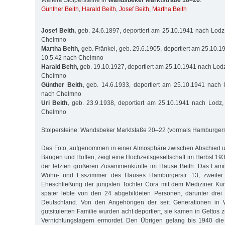
Weitere Stolpersteine in
Wandsbeker Marktstraße 18–26
:
Günther Beith
,
Harald Beith
,
Josef Beith
,
Martha Beith
Josef Beith,
geb. 24.6.1897, deportiert am 25.10.1941 nach Lodz
Chelmno
Martha Beith,
geb. Fränkel, geb. 29.6.1905, deportiert am 25.10.
10.5.42 nach Chelmno
Harald Beith,
geb. 19.10.1927, deportiert am 25.10.1941 nach Lod
Chelmno
Günther Beith,
geb. 14.6.1933, deportiert am 25.10.1941 nach
nach Chelmno
Uri Beith,
geb. 23.9.1938, deportiert am 25.10.1941 nach Lodz
Chelmno
Stolpersteine: Wandsbeker Marktstaße 20–22 (vormals Hamburgers
Das Foto, aufgenommen in einer Atmosphäre zwischen Abschied u
Bangen und Hoffen, zeigt eine Hochzeitsgesellschaft im Herbst 193
der letzten größeren Zusammenkünfte im Hause Beith. Das Famil
Wohn- und Esszimmer des Hauses Hamburgerstr. 13, zweiter S
Eheschließung der jüngsten Tochter Cora mit dem Mediziner Kur
später lebte von den 24 abgebildeten Personen, darunter drei 
Deutschland. Von den Angehörigen der seit Generationen in
gutsituierten Familie wurden acht deportiert, sie kamen in Gettos
Vernichtungslagern ermordet. Den Übrigen gelang bis 1940 di