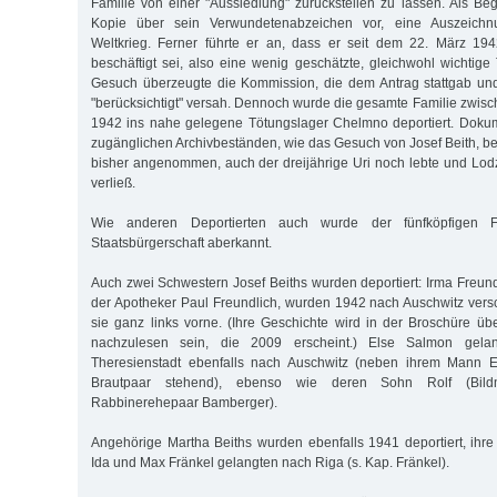
Familie von einer "Aussiedlung" zurückstellen zu lassen. Als Be
Kopie über sein Verwundetenabzeichen vor, eine Auszeich
Weltkrieg. Ferner führte er an, dass er seit dem 22. März 194
beschäftigt sei, also eine wenig geschätzte, gleichwohl wichtige
Gesuch überzeugte die Kommission, die dem Antrag stattgab un
"berücksichtigt" versah. Dennoch wurde die gesamte Familie zwisc
1942 ins nahe gelegene Tötungslager Chelmno deportiert. Dokum
zugänglichen Archivbeständen, wie das Gesuch von Josef Beith, be
bisher angenommen, auch der dreijährige Uri noch lebte und Lo
verließ.
Wie anderen Deportierten auch wurde der fünfköpfigen F
Staatsbürgerschaft aberkannt.
Auch zwei Schwestern Josef Beiths wurden deportiert: Irma Freun
der Apotheker Paul Freundlich, wurden 1942 nach Auschwitz versc
sie ganz links vorne. (Ihre Geschichte wird in der Broschüre ü
nachzulesen sein, die 2009 erscheint.) Else Salmon gela
Theresienstadt ebenfalls nach Auschwitz (neben ihrem Mann E
Brautpaar stehend), ebenso wie deren Sohn Rolf (Bild
Rabbinerehepaar Bamberger).
Angehörige Martha Beiths wurden ebenfalls 1941 deportiert, ihre 
Ida und Max Fränkel gelangten nach Riga (s. Kap. Fränkel).