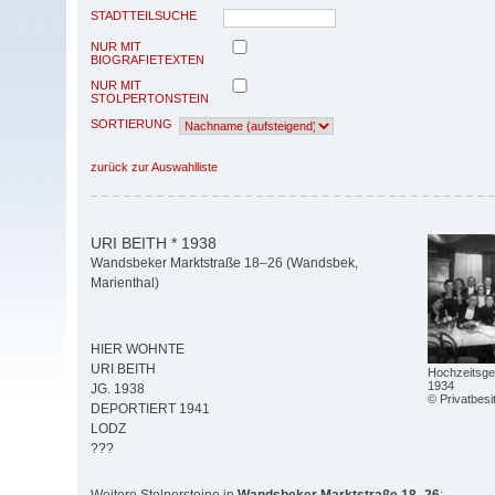
STADTTEILSUCHE
NUR MIT
BIOGRAFIETEXTEN
NUR MIT
STOLPERTONSTEIN
SORTIERUNG
zurück zur Auswahlliste
URI BEITH * 1938
Wandsbeker Marktstraße 18–26 (Wandsbek,
Marienthal)
HIER WOHNTE
URI BEITH
Hochzeitsges
1934
JG. 1938
© Privatbesi
DEPORTIERT 1941
LODZ
???