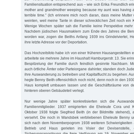
Familiensituation entsprechend aus – wie sich Erika Freundlich er
mother and grandmother weeping because my aunt was having an
terrible time.” (Ich erinnere mich noch daran, dass meine Mutte
weinten, weil meine Tante in dieser schrecklichen Zeit noch ein
Wenige Wochen später sah die Familie keine Perspektive mehr 
Nachdem jüdischen Hausmaklern zum Ende des Jahres die Beru
worden war, zogen die Beiths Anfang 1939 ins Grindelviertel, Heinr
ihre letzte Adresse vor der Deportation.
Das Hochzeitsfoto habe ich von einer früheren Hausangestellten e
arbeitete sie mehrere Jahre im Haushalt Hamburgerstr. 13. Sie erin
Bespitzelung der Familie durch feindlich gesinnte Nachbarn. M
auch örtliche Ämter oder Parteiorgane dahinter, standen doch Jud
ihre Auswanderung zu betreiben und Kapitalflucht zu begehen. 
hegte Benny Beith offensichtlich noch nicht, denn noch in den 193
Haus komplett umbauen lassen und die Geschäftsräume von der
hinteren oberen Gebäudeteil verlegt.
Nur wenige Jahre später konkretisierten sich die Auswande
Familienmitglieder. 1937 emigrierten die Eheleute Cora und 
Oktober 1938 folgte Siegfried Beith (in der Bildmitte stehend), 
versehrt. Die noch in Wandsbek verbliebenen Eheleute Benny 
sich nach dem Novemberpogrom 1938 weiteren Schwierigkeiten 
Betrieb und Haus gerieten ins Visier der Devisenstelle, 
Sicherungsanordnung die freie Verfügung am 19. November ent