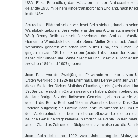
USA. Erika Freundlich, das Mädchen mit der Matrosenbluse u
gelangte 1938 mit einem Kindertransport nach England, nach Krieg
in die USA.
Am rechten Bildrand sehen wir Josef Beith stehen, daneben seine
Wandsbek geboren. Sein Vater war der aus Altona stammende 
Wolf) Benny Beith, der seit Jahrzehnten das Amt des Vorsit
Gemeinde Wandsbek bekleidete. Seine Mutter Selma, geb. Auer
Wandsbek geboren wie schon ihre Mutter Dina, geb. Hirsch. B
gingen im Juni 1891 die Ehe ein (beide links neben der Braut 
hatten fünf Kinder, die Söhne Siegfried und Josef, die Töchter Ir
zwischen 1894 und 1907 geboren.
Josef Beith war der Zweitjüngste. Er wohnte mit einer kurzen 
Ersten Weltkrieg bis 1926 im Elternhaus, das Benny Beith seit 1914 
dieser Stelle der Dichter Matthias Claudius gelebt, (s)ein alter Li
1930er Jahre noch im Garten gestanden haben. Zudem befand sic
der langjährige Sitz der Jüdischen Gemeinde, ebenso wurde von
geführt, die Benny Beith seit 1905 in Wandsbek betrieb. Das Cla
Parteien aufgeteilt; die Familie Beith lebte im mittleren Teil. Im 
der Maklerbetrieb, die beiden oberen Stockwerke dienten de
heutige Gebäude trägt keinerlei historisch relevante Spuren mehr;
an die Claudius-Zeit und die Stolpersteine verweisen auf die Famili
Josef Beith lebte ab 1912 zwei Jahre lang in Mainz, wu