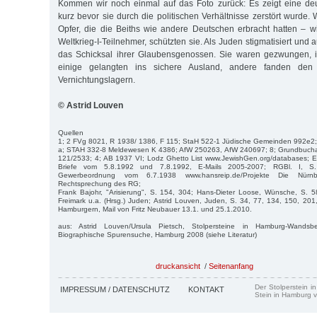
Kommen wir noch einmal auf das Foto zurück: Es zeigt eine deu
kurz bevor sie durch die politischen Verhältnisse zerstört wurde
Opfer, die die Beiths wie andere Deutschen erbracht hatten – wi
Weltkrieg-I-Teilnehmer, schützten sie. Als Juden stigmatisiert und a
das Schicksal ihrer Glaubensgenossen. Sie waren gezwungen, i
einige gelangten ins sichere Ausland, andere fanden den
Vernichtungslagern.
© Astrid Louven
Quellen
1; 2 FVg 8021, R 1938/ 1386, F 115; StaH 522-1 Jüdische Gemeinden 992e2;
a; STAH 332-8 Meldewesen K 4386; AfW 250263, AfW 240697; 8; Grundbucha
121/2533; 4; AB 1937 VI; Lodz Ghetto List www.JewishGen.org/databases; Eri
Briefe vom 5.8.1992 und 7.8.1992, E-Mails 2005-2007; RGBl. I, 
Gewerbeordnung vom 6.7.1938 www.hansreip.de/Projekte Die Nürn
Rechtsprechung des RG;
Frank Bajohr, "Arisierung", S. 154, 304; Hans-Dieter Loose, Wünsche, S. 58
Freimark u.a. (Hrsg.) Juden; Astrid Louven, Juden, S. 34, 77, 134, 150, 201
Hamburgern, Mail von Fritz Neubauer 13.1. und 25.1.2010.
aus: Astrid Louven/Ursula Pietsch, Stolpersteine in Hamburg-Wands
Biographische Spurensuche, Hamburg 2008 (siehe Literatur)
druckansicht
/
Seitenanfang
Der Stolperstein i
IMPRESSUM / DATENSCHUTZ
KONTAKT
Stein in Hamburg v