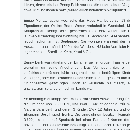
Hirsch, deren Inhaber Benny Beith war und die unter seinem Vorgä
etwa 1875 bestanden hatte, wurde durch notariellen Akt liquidiert.
Einige Monate später wechselte das Haus Hamburgerstr. 13 de
Eigentümer, der Optiker Bruno Weser, wohnhaft in Wandsbek, Ma
Kaufpreis auf Benny Beiths gesperrtes Konto einzuzahlen. Die 
laut Verkaufsvertrag ihre Wohnung bis 30. September 1939 behalt
jedoch schon am 7. September. Sie wohnten während der le
Auswanderung im April 1940 in der Werderstr. 43 beim Vermieter N
lagerte bei der Spedition Keim, Kraut & Co.
Benny Beith war jahrelang der Ernährer seiner großen Familie g
weiterhin um seine Angehörigen. Das Vermögen, das er i
zurücklassen müssen, hätte ausgereicht, seine bedürftigen Kin
versorgen, aber die Behörden hatten seine Konten gesperrt und 
Grundbesitzes gezwungen. Doch er versuchte bis zuletzt, 
unterstützen, solange er noch im Lande war.
So beantragte er knapp zwei Monate vor seiner Auswanderung für d
die Freigabe von 3.600 RM, und zwar – wie er darlegte, "für m
Martha Sara Beith und deren 3 Kinder, 1½ - 12 Jahre alt, und 
Ehemann Josef Israel Beith... Die angeführten besitzen keine
3.600,-- sind ... auf Sparbuch bei einer Bank auf Namen der
anzulegen und soll dieselbe berechtigt sein, ab 1. April 1940 an