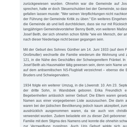
zurückgewiesen wurden. Ohnehin war die Gemeinde auf Jose
sprechen, hatte er doch Steuerschulden bei der Gemeinde, so dass
gefallen lassen musste: "Wer seinen Verpflichtungen nicht nachko
der Führung der Gemeinde Kritik zu üben." Ein weiteres Eingehen 
die Gemeinde ab und ließ durchblicken, dass sie nur mit Rücksich
langjährigen Gemeindevorsteher Benny Beith, von weiteren Maß
Josef Beith, der sich ohnehin schon fühlte "wie ein Mensch, der a
nach dieser Niederlage nicht besser gegangen sein.
Mit der Geburt des Sohnes Günther am 14. Juni 1933 (auf dem F
Großmutter) wechselte die Familie wiederum die Wohnung und zo
121, in die Nähe des Geschäftes der Schwiegereltern Fränkel. I
Josef Beith als Hausmakler tätig gewesen sein, denn sein Name u
auf dem antisemitischen NS-Flugblatt verzeichnet – ebenso die B
Bruders und Schwiegervaters.
1934 folgte ein weiterer Umzug, in die Löwenstr. 10. Am 23. Sep
der dritte Sohn, in Wandsbek geboren. Erika Freundlich e
Begebenheiten anlässlich seiner Geburt: Die Eltern waren gesetzl
Namen aus einer vorgegebenen Liste auszusuchen. Die darin a
waren bei der jüdischen Bevölkerung jedoch kaum akzeptiert, zu
ausdrücklich ausgenommen waren, da sie auch von christli
verwendet wurden. Zudem belastete ein zu dieser Zeit geborener 
Familie mit dem Stigma des Namens und konnte die ohnehin schwie
zur Verzweiflung zuspitzen. Auch Uris Geburt wirkte sich au