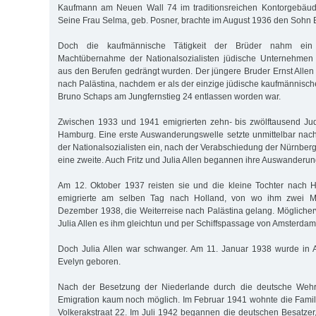
Kaufmann am Neuen Wall 74 im traditionsreichen Kontorgebäude
Seine Frau Selma, geb. Posner, brachte im August 1936 den Sohn B
Doch die kaufmännische Tätigkeit der Brüder nahm ein
Machtübernahme der Nationalsozialisten jüdische Unternehmen 
aus den Berufen gedrängt wurden. Der jüngere Bruder Ernst Allen
nach Palästina, nachdem er als der einzige jüdische kaufmännisch
Bruno Schaps am Jungfernstieg 24 entlassen worden war.
Zwischen 1933 und 1941 emigrierten zehn- bis zwölftausend J
Hamburg. Eine erste Auswanderungswelle setzte unmittelbar na
der Nationalsozialisten ein, nach der Verabschiedung der Nürnber
eine zweite. Auch Fritz und Julia Allen begannen ihre Auswanderun
Am 12. Oktober 1937 reisten sie und die kleine Tochter nach H
emigrierte am selben Tag nach Holland, von wo ihm zwei M
Dezember 1938, die Weiterreise nach Palästina gelang. Möglicherw
Julia Allen es ihm gleichtun und per Schiffspassage von Amsterdam
Doch Julia Allen war schwanger. Am 11. Januar 1938 wurde in 
Evelyn geboren.
Nach der Besetzung der Niederlande durch die deutsche Weh
Emigration kaum noch möglich. Im Februar 1941 wohnte die Famil
Volkerakstraat 22. Im Juli 1942 begannen die deutschen Besatzer