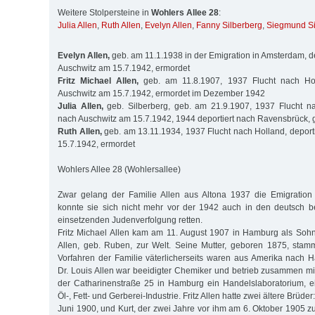
Weitere Stolpersteine in
Wohlers Allee 28
:
Julia Allen
,
Ruth Allen
,
Evelyn Allen
,
Fanny Silberberg
,
Siegmund Si
Evelyn Allen,
geb. am 11.1.1938 in der Emigration in Amsterdam, de
Auschwitz am 15.7.1942, ermordet
Fritz Michael Allen,
geb. am 11.8.1907, 1937 Flucht nach Holl
Auschwitz am 15.7.1942, ermordet im Dezember 1942
Julia Allen,
geb. Silberberg, geb. am 21.9.1907, 1937 Flucht nac
nach Auschwitz am 15.7.1942, 1944 deportiert nach Ravensbrück, 
Ruth Allen,
geb. am 13.11.1934, 1937 Flucht nach Holland, deport
15.7.1942, ermordet
Wohlers Allee 28 (Wohlersallee)
Zwar gelang der Familie Allen aus Altona 1937 die Emigration
konnte sie sich nicht mehr vor der 1942 auch in den deutsch b
einsetzenden Judenverfolgung retten.
Fritz Michael Allen kam am 11. August 1907 in Hamburg als Soh
Allen, geb. Ruben, zur Welt. Seine Mutter, geboren 1875, sta
Vorfahren der Familie väterlicherseits waren aus Amerika nach
Dr. Louis Allen war beeidigter Chemiker und betrieb zusammen mit
der Catharinenstraße 25 in Hamburg ein Handelslaboratorium, ei
Öl-, Fett- und Gerberei-Industrie. Fritz Allen hatte zwei ältere Brüd
Juni 1900, und Kurt, der zwei Jahre vor ihm am 6. Oktober 1905 