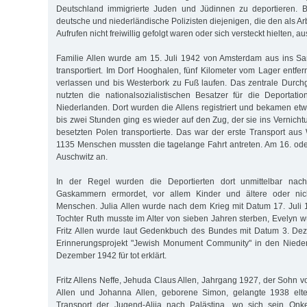
Deutschland immigrierte Juden und Jüdinnen zu deportieren. B
deutsche und niederländische Polizisten diejenigen, die den als Ar
Aufrufen nicht freiwillig gefolgt waren oder sich versteckt hielten, a
Familie Allen wurde am 15. Juli 1942 von Amsterdam aus ins S
transportiert. Im Dorf Hooghalen, fünf Kilometer vom Lager entfe
verlassen und bis Westerbork zu Fuß laufen. Das zentrale Durc
nutzten die nationalsozialistischen Besatzer für die Deportat
Niederlanden. Dort wurden die Allens registriert und bekamen et
bis zwei Stunden ging es wieder auf den Zug, der sie ins Vernich
besetzten Polen transportierte. Das war der erste Transport aus
1135 Menschen mussten die tagelange Fahrt antreten. Am 16. oder
Auschwitz an.
In der Regel wurden die Deportierten dort unmittelbar nac
Gaskammern ermordet, vor allem Kinder und ältere oder nich
Menschen. Julia Allen wurde nach dem Krieg mit Datum 17. Juli 19
Tochter Ruth musste im Alter von sieben Jahren sterben, Evelyn wu
Fritz Allen wurde laut Gedenkbuch des Bundes mit Datum 3. De
Erinnerungsprojekt "Jewish Monument Community" in den Niede
Dezember 1942 für tot erklärt.
Fritz Allens Neffe, Jehuda Claus Allen, Jahrgang 1927, der Sohn 
Allen und Johanna Allen, geborene Simon, gelangte 1938 elte
Transport der Jugend-Alija nach Palästina, wo sich sein Onk