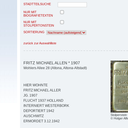
STADTTEILSUCHE
NUR MIT
BIOGRAFIETEXTEN
NUR MIT
STOLPERTONSTEIN
SORTIERUNG
zurück zur Auswahlliste
FRITZ MICHAEL ALLEN * 1907
Wohlers Allee 28 (Altona, Altona-Altstadt)
HIER WOHNTE
FRITZ MICHAEL ALLER
JG. 1907
FLUCHT 1937 HOLLAND
INTERNIERT WESTERBORK
DEPORTIERT 1942
Stolperstein 
AUSCHWITZ
© Holger Alf
ERMORDET 3.12.1942