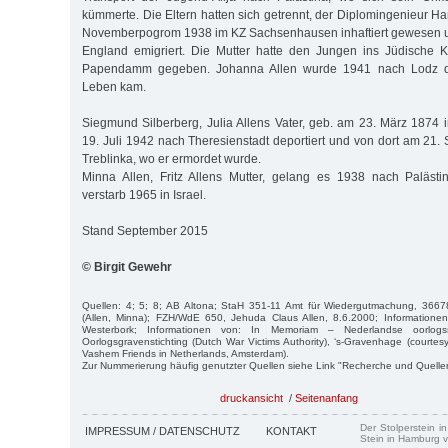
kümmerte. Die Eltern hatten sich getrennt, der Diplomingenieur H
Novemberpogrom 1938 im KZ Sachsenhausen inhaftiert gewesen 
England emigriert. Die Mutter hatte den Jungen ins Jüdische
Papendamm gegeben. Johanna Allen wurde 1941 nach Lodz de
Leben kam.
Siegmund Silberberg, Julia Allens Vater, geb. am 23. März 187
19. Juli 1942 nach Theresienstadt deportiert und von dort am 21.
Treblinka, wo er ermordet wurde.
Minna Allen, Fritz Allens Mutter, gelang es 1938 nach Paläst
verstarb 1965 in Israel.
Stand September 2015
© Birgit Gewehr
Quellen: 4; 5; 8; AB Altona; StaH 351-11 Amt für Wiedergutmachung, 36678
(Allen, Minna); FZH/WdE 650, Jehuda Claus Allen, 8.6.2000; Information
Westerbork; Informationen von: In Memoriam – Nederlandse oorlogssl
Oorlogsgravenstichting (Dutch War Victims Authority), ‘s-Gravenhage (courtes
Vashem Friends in Netherlands, Amsterdam).
Zur Nummerierung häufig genutzter Quellen siehe Link "Recherche und Quelle
druckansicht
/
Seitenanfang
Der Stolperstein i
IMPRESSUM / DATENSCHUTZ
KONTAKT
Stein in Hamburg v