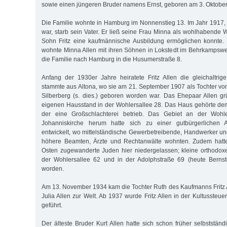
sowie einen jüngeren Bruder namens Ernst, geboren am 3. Oktober
Die Familie wohnte in Hamburg im Nonnenstieg 13. Im Jahr 1917, a
war, starb sein Vater. Er ließ seine Frau Minna als wohlhabende 
Sohn Fritz eine kaufmännische Ausbildung ermöglichen konnte.
wohnte Minna Allen mit ihren Söhnen in Lokstedt im Behrkampsw
die Familie nach Hamburg in die Husumerstraße 8.
Anfang der 1930er Jahre heiratete Fritz Allen die gleichaltrige
stammte aus Altona, wo sie am 21. September 1907 als Tochter 
Silberberg (s. dies.) geboren worden war. Das Ehepaar Allen g
eigenen Hausstand in der Wohlersallee 28. Das Haus gehörte dem 
der eine Großschlachterei betrieb. Das Gebiet an der Wohl
Johanniskirche herum hatte sich zu einer gutbürgerlichen
entwickelt, wo mittelständische Gewerbetreibende, Handwerker un
höhere Beamten, Ärzte und Rechtanwälte wohnten. Zudem hatte
Osten zugewanderte Juden hier niedergelassen; kleine orthodo
der Wohlersallee 62 und in der Adolphstraße 69 (heute Bernstor
worden.
Am 13. November 1934 kam die Tochter Ruth des Kaufmanns Fritz 
Julia Allen zur Welt. Ab 1937 wurde Fritz Allen in der Kultussteuer
geführt.
Der älteste Bruder Kurt Allen hatte sich schon früher selbststän