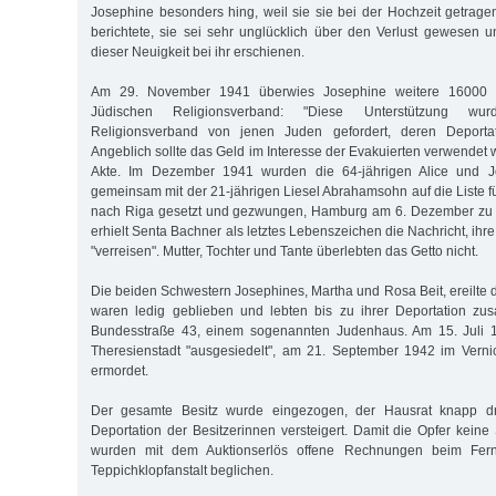
Josephine besonders hing, weil sie sie bei der Hochzeit getrage
berichtete, sie sei sehr unglücklich über den Verlust gewesen un
dieser Neuigkeit bei ihr erschienen.
Am 29. November 1941 überwies Josephine weitere 16000
Jüdischen Re­li­gionsverband: "Diese Unterstützung w
Religionsverband von jenen Juden gefordert, deren Deportat
Angeblich sollte das Geld im Interesse der Eva­kuierten verwendet w
Akte. Im Dezember 1941 wurden die 64-jährigen Alice und 
gemeinsam mit der 21-jährigen Liesel Abrahamsohn auf die Liste f
nach Riga gesetzt und gezwungen, Hamburg am 6. Dezember zu v
erhielt Senta Bachner als letztes Lebenszeichen die Nachricht, ihre
"verreisen". Mutter, Tochter und Tante überlebten das Getto nicht.
Die beiden Schwestern Josephines, Martha und Rosa Beit, ereilte 
waren ledig geblieben und lebten bis zu ihrer Deportation zus
Bundesstraße 43, einem sogenannten Judenhaus. Am 15. Juli 
Theresienstadt "ausgesiedelt", am 21. September 1942 im Verni
ermordet.
Der gesamte Besitz wurde eingezogen, der Hausrat knapp d
Deportation der Besitzerinnen versteigert. Damit die Opfer keine
wurden mit dem Auktionserlös offene Rechnungen beim Fern
Teppichklopfanstalt beglichen.