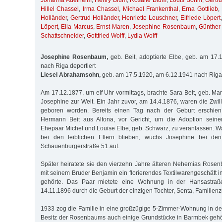
Johanna Adelheim
,
Henry Blum
,
Rosalie Blum
,
Louis Böhm
,
Gertr
Hillel Chassel
,
Irma Chassel
,
Michael Frankenthal
,
Erna Gottlieb
,
Holländer
,
Gertrud Holländer
,
Henriette Leuschner
,
Elfriede Löpert
Löpert
,
Ella Marcus
,
Ernst Maren
,
Josephine Rosenbaum
,
Günther
Schattschneider
,
Gottfried Wolff
,
Lydia Wolff
Josephine Rosenbaum,
geb. Beit, adoptierte Elbe, geb. am 17
nach Riga deportiert
Liesel Abrahamsohn,
geb. am 17.5.1920, am 6.12.1941 nach Riga 
Am 17.12.1877, um elf Uhr vormittags, brachte Sara Beit, geb. Marcu
Josephine zur Welt. Ein Jahr zuvor, am 14.4.1876, waren die Zwi
geboren worden. Bereits einen Tag nach der Geburt erschien
Hermann Beit aus Altona, vor Gericht, um die Adoption seine
Ehepaar Michel und Louise Elbe, geb. Schwarz, zu veranlassen. 
bei den leiblichen Eltern blieben, wuchs Josephine bei den 
Schauenburgerstraße 51 auf.
Später heiratete sie den vierzehn Jahre älteren Nehemias Ro
mit seinem Bruder Benjamin ein florierendes Textilwarengeschäft 
gehörte. Das Paar mietete eine Wohnung in der Hansastr
14.11.1896 durch die Geburt der einzigen Tochter, Senta, Familien
1933 zog die Familie in eine großzügige 5-Zimmer-Wohnung in de
Besitz der Rosenbaums auch einige Grundstücke in Barmbek gehö