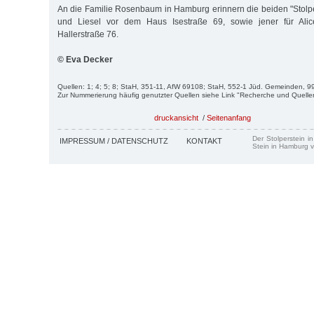
An die Familie Rosenbaum in Hamburg erinnern die beiden "Stolpe
und Liesel vor dem Haus Isestraße 69, sowie jener für Al
Hallerstraße 76.
© Eva Decker
Quellen: 1; 4; 5; 8; StaH, 351-11, AfW 69108; StaH, 552-1 Jüd. Gemeinden, 99
Zur Nummerierung häufig genutzter Quellen siehe Link "Recherche und Quelle
druckansicht
/
Seitenanfang
Der Stolperstein i
IMPRESSUM / DATENSCHUTZ
KONTAKT
Stein in Hamburg v