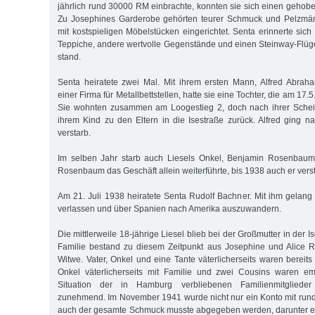
jährlich rund 30000 RM einbrachte, konnten sie sich einen gehobe
Zu Josephines Garderobe gehörten teurer Schmuck und Pelzmän
mit kostspieligen Möbelstücken eingerichtet. Senta erinnerte sic
Teppiche, andere wertvolle Gegenstände und einen Steinway-Flü
stand.
Senta heiratete zwei Mal. Mit ihrem ersten Mann, Alfred Abraha
einer Firma für Metallbettstellen, hatte sie eine Tochter, die am 17
Sie wohnten zusammen am Loogestieg 2, doch nach ihrer Schei
ihrem Kind zu den Eltern in die Isestraße zurück. Alfred ging n
verstarb.
Im selben Jahr starb auch Liesels Onkel, Benjamin Rosenbaum
Rosen­baum das Geschäft allein weiterführte, bis 1938 auch er vers
Am 21. Juli 1938 heiratete Senta Rudolf Bachner. Mit ihm gelang 
verlassen und über Spanien nach Amerika auszuwandern.
Die mittlerweile 18-jährige Liesel blieb bei der Großmutter in der I
Familie bestand zu diesem Zeitpunkt aus Josephine und Alice
Witwe. Vater, Onkel und eine Tante väterlicherseits waren bereits 
Onkel väterlicherseits mit Familie und zwei Cousins waren emig
Situation der in Hamburg verbliebenen Familienmitglieder 
zunehmend. Im November 1941 wurde nicht nur ein Konto mit rund
auch der gesamte Schmuck musste abgegeben werden, darunter ei