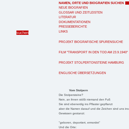
NAMEN, ORTE UND BIOGRAFIEN SUCHEN
NEUE BIOGRAFIEN
GLOSSAR UND ZEITLEISTEN
LITERATUR
DOKUMENTATIONEN
PRESSEBERICHTE
LINKS
PROJEKT BIOGRAFISCHE SPURENSUCHE
FILM "TRANSPORT IN DEN TOD AM 23.9.1940"
PROJEKT STOLPERTONSTEINE HAMBURG
ENGLISCHE ÜBERSETZUNGEN
Vom Stolpern
Die Stolpersteine?
Nein, an ihnen stößt niemand den Fuß
Sie sind ebenerdig ins Pflaster gepflanzt
aber die Namen darauf und die Zeichen sind uns ins
Gewissen gestanzt:
"geboren, deportiert, ermordet"
Und die Orte: