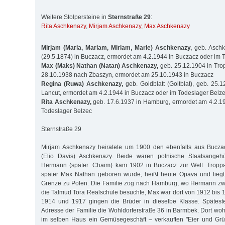
Weitere Stolpersteine in
Sternstraße 29
:
Rita Aschkenazy
,
Mirjam Aschkenazy
,
Max Aschkenazy
Mirjam (Maria, Mariam, Miriam, Marie) Aschkenazy,
geb. Aschk
(29.5.1874) in Buczacz, ermordet am 4.2.1944 in Buczacz oder im 
Max (Maks) Nathan (Natan) Aschkenazy,
geb. 25.12.1904 in Tr
28.10.1938 nach Zbaszyn, ermordet am 25.10.1943 in Buczacz
Regina (Ruwa) Aschkenazy,
geb. Goldblatt (Goltblat), geb. 25.1
Lancut, ermordet am 4.2.1944 in Buczacz oder im Todeslager Belz
Rita Aschkenazy,
geb. 17.6.1937 in Hamburg, ermordet am 4.2.19
Todeslager Belzec
Sternstraße 29
Mirjam Aschkenazy heiratete um 1900 den ebenfalls aus Bucz
(Elio Davis) Aschkenazy. Beide waren polnische Staatsangehö
Hermann (später: Chaim) kam 1902 in Buczacz zur Welt. Tropp
später Max Nathan geboren wurde, heißt heute Opava und liegt
Grenze zu Polen. Die Familie zog nach Hamburg, wo Hermann z
die Talmud Tora Realschule besuchte, Max war dort von 1912 bis 
1914 und 1917 gingen die Brüder in dieselbe Klasse. Spätest
Adresse der Familie die Wohldorferstraße 36 in Barmbek. Dort woh
im selben Haus ein Gemüsegeschäft – verkauften "Eier und Gr