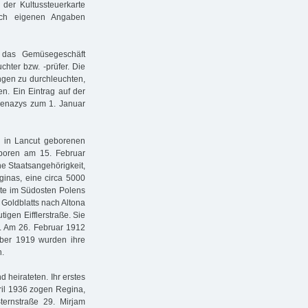
der Kultussteuerkarte
ch eigenen Angaben
 das Gemüsegeschäft
hter bzw. -prüfer. Die
ungen zu durchleuchten,
en. Ein Eintrag auf der
hkenazys zum 1. Januar
2 in Lancut geborenen
boren am 15. Februar
he Staatsangehörigkeit,
ginas, eine circa 5000
ute im Südosten Polens
 Goldblatts nach Altona
igen Eifflerstraße. Sie
s. Am 26. Februar 1912
ober 1919 wurden ihre
n.
heirateten. Ihr erstes
pril 1936 zogen Regina,
ernstraße 29. Mirjam