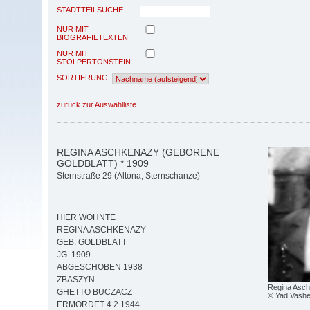
STADTTEILSUCHE
NUR MIT
BIOGRAFIETEXTEN
NUR MIT
STOLPERTONSTEIN
SORTIERUNG
zurück zur Auswahlliste
REGINA ASCHKENAZY (GEBORENE
GOLDBLATT) * 1909
Sternstraße 29 (Altona, Sternschanze)
HIER WOHNTE
REGINA ASCHKENAZY
GEB. GOLDBLATT
JG. 1909
ABGESCHOBEN 1938
ZBASZYN
Regina Asc
GHETTO BUCZACZ
© Yad Vash
ERMORDET 4.2.1944