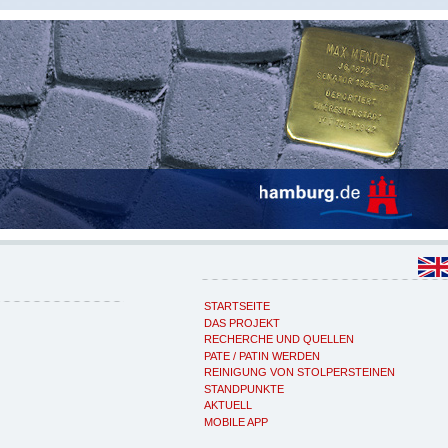
STARTSEITE
DAS PROJEKT
RECHERCHE UND QUELLEN
PATE / PATIN WERDEN
REINIGUNG VON STOLPERSTEINEN
STANDPUNKTE
AKTUELL
MOBILE APP