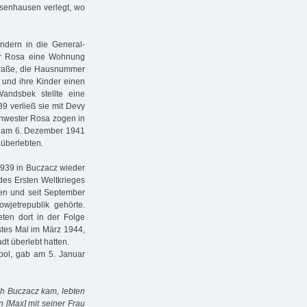
hsenhausen verlegt, wo
ndern in die General-
ter Rosa eine Wohnung
straße, die Hausnummer
 und ihre Kinder einen
ndsbek stellte eine
9 verließ sie mit Devy
chwester Rosa zogen in
sie am 6. Dezember 1941
 überlebten.
1939 in Buczacz wieder
des Ersten Weltkrieges
len und seit September
wjetrepublik gehörte.
ten dort in der Folge
stes Mal im März 1944,
dt überlebt hatten.
pol, gab am 5. Januar
ch Buczacz kam, lebten
 [Max] mit seiner Frau