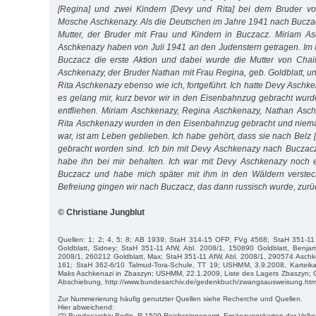
[Regina] und zwei Kindern [Devy und Rita] bei dem Bruder vo
Mosche Aschkenazy. Als die Deutschen im Jahre 1941 nach Bucza
Mutter, der Bruder mit Frau und Kindern in Buczacz. Miriam 
Aschkenazy haben von Juli 1941 an den Judenstern getragen. Im
Buczacz die erste Aktion und dabei wurde die Mutter von Cha
Aschkenazy, der Bruder Nathan mit Frau Regina, geb. Goldblatt, u
Rita Aschkenazy ebenso wie ich, fortgeführt. Ich hatte Devy Asch
es gelang mir, kurz bevor wir in den Eisenbahnzug gebracht wur
entfliehen. Miriam Aschkenazy, Regina Aschkenazy, Nathan Asch
Rita Aschkenazy wurden in den Eisenbahnzug gebracht und niema
war, ist am Leben geblieben. Ich habe gehört, dass sie nach Belz 
gebracht worden sind. Ich bin mit Devy Aschkenazy nach Bucza
habe ihn bei mir behalten. Ich war mit Devy Aschkenazy noch 
Buczacz und habe mich später mit ihm in den Wäldern verstec
Befreiung gingen wir nach Buczacz, das dann russisch wurde, zurü
© Christiane Jungblut
Quellen: 1; 2; 4, 5; 8; AB 1939; StaH 314-15 OFP, FVg 4568; StaH 351-11
Goldblatt, Sidney; StaH 351-11 AfW, Abl. 2008/1, 150890 Goldblatt, Benjam
2008/1, 260212 Goldblatt, Max; StaH 351-11 AfW, Abl. 2008/1, 290574 Aschk
161; StaH 362-6/10 Talmud-Tora-Schule, TT 19; USHMM, 3.9.2008, Karteika
Maks Aschkenazi in Zbaszyn; USHMM, 22.1.2009, Liste des Lagers Zbaszyn;
Abschiebung, http://www.bundesarchiv.de/gedenkbuch/zwangsausweisung.htm
Zur Nummerierung häufig genutzter Quellen siehe Recherche und Quellen.
Hier abweichend:
(2) Bundesarchiv Berlin, R 1509 Reichssippenamt, Ergänzungskarten der Volk