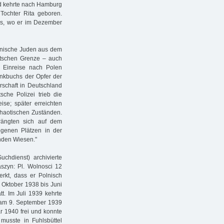
nd kehrte nach Hamburg
ochter Rita geboren.
s, wo er im Dezember
lnische Juden aus dem
utschen Grenze – auch
Einreise nach Polen
enkbuchs der Opfer der
rschaft in Deutschland
sche Polizei trieb die
se; später erreichten
haotischen Zuständen.
rängten sich auf dem
genen Plätzen in der
nden Wiesen."
uchdienst) archivierte
aszyn: Pl. Wolnosci 12
erkt, dass er Polnisch
 Oktober 1938 bis Juni
t. Im Juli 1939 kehrte
 am 9. September 1939
ar 1940 frei und konnte
usste in Fuhlsbüttel