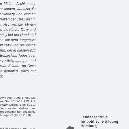
n Miriam Aschkenazy,
cz kamen, war also die
Aschkenazy und Nathan
 November 1941 war in
im Aschkenazy, Miriam
nd die Kinder Devy und
kenazy bei der Hand und
den, mit dem Jungen zu
kenazy und die kleine
nd, der in diesem Zug
[Belzec] ins Todeslager
cz zurückgegangen und
etwa 2 Jahre im Getto
kt gehalten. Nach der
ck."
 AfW, Abl. 2008/1, 080321
in; StaH 351-11 AfW, Abl.
enazy, Mirjam; StaH 522-1,
rte über den Verbleib von
 Gedenkbuch Bundesarchiv,
l?page=2 (10.11.2008).
szählung vom 17. Mai 1939