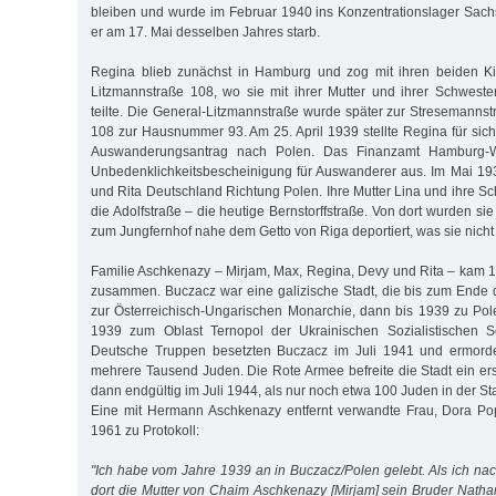
bleiben und wurde im Februar 1940 ins Konzentrationslager Sac
er am 17. Mai desselben Jahres starb.
Regina blieb zunächst in Hamburg und zog mit ihren beiden Ki
Litzmannstraße 108, wo sie mit ihrer Mutter und ihrer Schwes
teilte. Die General-Litzmannstraße wurde später zur Stresemann
108 zur Hausnummer 93. Am 25. April 1939 stellte Regina für sich
Auswanderungsantrag nach Polen. Das Finanzamt Hamburg-Wa
Unbedenklichkeitsbescheinigung für Auswanderer aus. Im Mai 193
und Rita Deutschland Richtung Polen. Ihre Mutter Lina und ihre S
die Adolfstraße – die heutige Bernstorffstraße. Von dort wurden 
zum Jungfernhof nahe dem Getto von Riga deportiert, was sie nicht
Familie Aschkenazy – Mirjam, Max, Regina, Devy und Rita – kam 
zusammen. Buczacz war eine galizische Stadt, die bis zum Ende 
zur Österreichisch-Ungarischen Monarchie, dann bis 1939 zu Po
1939 zum Oblast Ternopol der Ukrainischen Sozialistischen So
Deutsche Truppen besetzten Buczacz im Juli 1941 und ermorde
mehrere Tausend Juden. Die Rote Armee befreite die Stadt ein er
dann endgültig im Juli 1944, als nur noch etwa 100 Juden in der Sta
Eine mit Hermann Aschkenazy entfernt verwandte Frau, Dora Po
1961 zu Protokoll:
"Ich habe vom Jahre 1939 an in Buczacz/Polen gelebt. Als ich na
dort die Mutter von Chaim Aschkenazy [Mirjam] sein Bruder Nathan