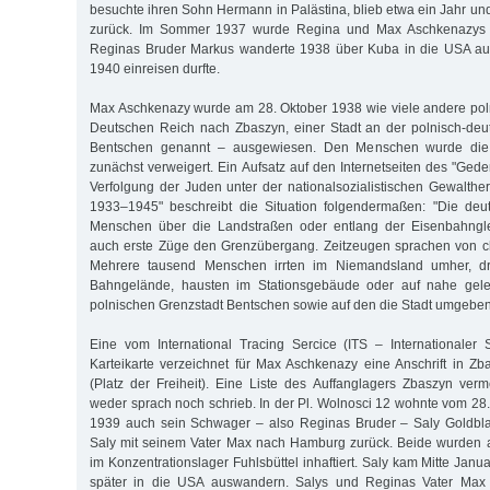
besuchte ihren Sohn Hermann in Palästina, blieb etwa ein Jahr u
zurück. Im Sommer 1937 wurde Regina und Max Aschkenazys T
Reginas Bruder Markus wanderte 1938 über Kuba in die USA au
1940 einreisen durfte.
Max Aschkenazy wurde am 28. Oktober 1938 wie viele andere po
Deutschen Reich nach Zbaszyn, einer Stadt an der polnisch-de
Bentschen genannt – ausgewiesen. Den Menschen wurde die 
zunächst verweigert. Ein Aufsatz auf den Internetseiten des "Ged
Verfolgung der Juden unter der nationalsozialistischen Gewalther
1933–1945" beschreibt die Situation folgendermaßen: "Die deut
Menschen über die Landstraßen oder entlang der Eisenbahnglei
auch erste Züge den Grenzübergang. Zeitzeugen sprachen von c
Mehrere tausend Menschen irrten im Niemandsland umher, d
Bahngelände, hausten im Stationsgebäude oder auf nahe gele
polnischen Grenzstadt Bentschen sowie auf den die Stadt umgebe
Eine vom International Tracing Sercice (ITS – Internationaler S
Karteikarte verzeichnet für Max Aschkenazy eine Anschrift in Zb
(Platz der Freiheit). Eine Liste des Auffanglagers Zbaszyn verm
weder sprach noch schrieb. In der Pl. Wolnosci 12 wohnte vom 28.
1939 auch sein Schwager – also Reginas Bruder – Saly Goldblat
Saly mit seinem Vater Max nach Hamburg zurück. Beide wurden
im Konzentrationslager Fuhlsbüttel inhaftiert. Saly kam Mitte Janu
später in die USA auswandern. Salys und Reginas Vater Max m