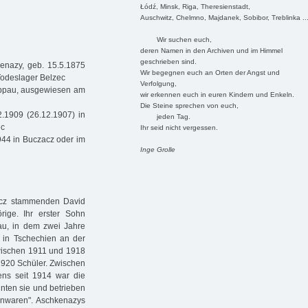
Łódź, Minsk, Riga, Theresienstadt,
Auschwitz, Chelmno, Majdanek, Sobibor, Treblinka ..
Wir suchen euch,
deren Namen in den Archiven und im Himmel
geschrieben sind.
enazy, geb. 15.5.1875
Wir begegnen euch an Orten der Angst und
Todeslager Belzec
Verfolgung,
oppau, ausgewiesen am
wir erkennen euch in euren Kindern und Enkeln.
Die Steine sprechen von euch,
2.1909 (26.12.1907) in
jeden Tag.
ec
Ihr seid nicht vergessen.
44 in Buczacz oder im
Inge Grolle
acz stammenden David
rige. Ihr erster Sohn
au, in dem zwei Jahre
 in Tschechien an der
wischen 1911 und 1918
1920 Schüler. Zwischen
ens seit 1914 war die
nten sie und betrieben
ünwaren". Aschkenazys