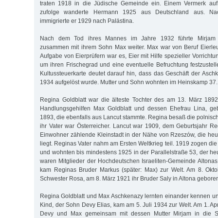
traten 1918 in die Jüdische Gemeinde ein. Einem Vermerk auf 
zufolge wanderte Hermann 1925 aus Deutschland aus. Na
immigrierte er 1929 nach Palästina.
Nach dem Tod ihres Mannes im Jahre 1932 führte Mirjam
zusammen mit ihrem Sohn Max weiter. Max war von Beruf Eierleuc
Aufgabe von Eierprüfern war es, Eier mit Hilfe spezieller Vorricht
um ihren Frischegrad und eine eventuelle Befruchtung festzustell
Kultussteuerkarte deutet darauf hin, dass das Geschäft der Asc
1934 aufgelöst wurde. Mutter und Sohn wohnten im Heinskamp 37.
Regina Goldblatt war die älteste Tochter des am 13. März 189
Handlungsgehilfen Max Goldblatt und dessen Ehefrau Lina, ge
1893, die ebenfalls aus Lancut stammte. Regina besaß die polnisc
ihr Vater war Österreicher. Lancut war 1909, dem Geburtsjahr Re
Einwohner zählende Kleinstadt in der Nähe von Rzeszów, die he
liegt. Reginas Vater nahm am Ersten Weltkrieg teil. 1919 zogen die
und wohnten bis mindestens 1925 in der Parallelstraße 53, der heut
waren Mitglieder der Hochdeutschen Israeliten-Gemeinde Altona
kam Reginas Bruder Markus (später: Max) zur Welt. Am 8. Okt
Schwester Rosa, am 8. März 1921 ihr Bruder Saly in Altona gebore
Regina Goldblatt und Max Aschkenazy lernten einander kennen und 
Kind, der Sohn Devy Elias, kam am 5. Juli 1934 zur Welt. Am 1. A
Devy und Max gemeinsam mit dessen Mutter Mirjam in die St