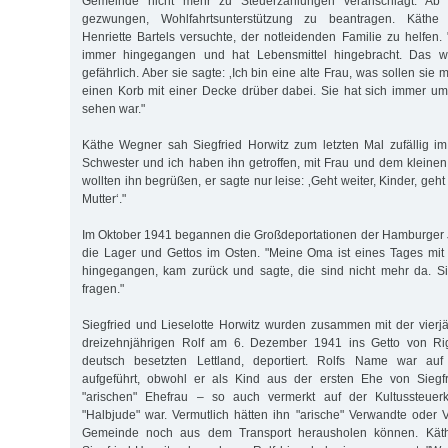
Gemeinde nicht mehr zu Steuerzahlungen veranschlagt. Ab
gezwungen, Wohlfahrtsunterstützung zu beantragen. Käthe
Henriette Bartels versuchte, der notleidenden Familie zu helfen. 
immer hingegangen und hat Lebensmittel hingebracht. Das w
gefährlich. Aber sie sagte: ‚Ich bin eine alte Frau, was sollen sie m
einen Korb mit einer Decke drüber dabei. Sie hat sich immer um
sehen war."
Käthe Wegner sah Siegfried Horwitz zum letzten Mal zufällig im 
Schwester und ich haben ihn getroffen, mit Frau und dem kleinen 
wollten ihn begrüßen, er sagte nur leise: ‚Geht weiter, Kinder, geht
Mutter‘."
Im Oktober 1941 begannen die Großdeportationen der Hamburger 
die Lager und Gettos im Osten. "Meine Oma ist eines Tages mit
hingegangen, kam zurück und sagte, die sind nicht mehr da. S
fragen."
Siegfried und Lieselotte Horwitz wurden zusammen mit der vier
dreizehnjährigen Rolf am 6. Dezember 1941 ins Getto von Rig
deutsch besetzten Lettland, deportiert. Rolfs Name war auf 
aufgeführt, obwohl er als Kind aus der ersten Ehe von Siegfr
"arischen" Ehefrau – so auch vermerkt auf der Kultussteuerk
"Halbjude" war. Vermutlich hätten ihn "arische" Verwandte oder V
Gemeinde noch aus dem Transport herausholen können. Käth