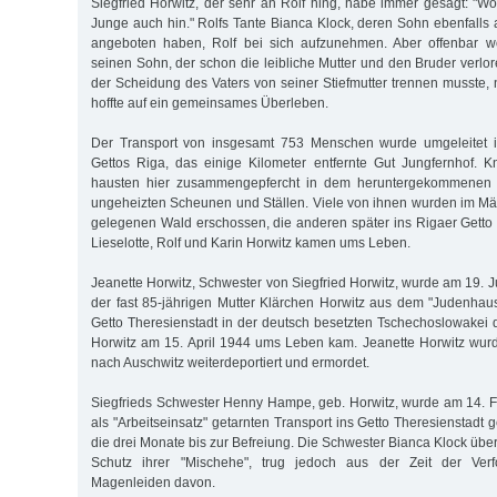
Siegfried Horwitz, der sehr an Rolf hing, habe immer gesagt: "Wo
Junge auch hin." Rolfs Tante Bianca Klock, deren Sohn ebenfalls al
angeboten haben, Rolf bei sich aufzunehmen. Aber offenbar wol
seinen Sohn, der schon die leibliche Mutter und den Bruder verlo
der Scheidung des Vaters von seiner Stiefmutter trennen musste, 
hoffte auf ein gemeinsames Überleben.
Der Transport von insgesamt 753 Menschen wurde umgeleitet i
Gettos Riga, das einige Kilometer entfernte Gut Jungfernhof.
hausten hier zusammengepfercht in dem heruntergekommenen 
ungeheizten Scheunen und Ställen. Viele von ihnen wurden im M
gelegenen Wald erschossen, die anderen später ins Rigaer Getto tr
Lieselotte, Rolf und Karin Horwitz kamen ums Leben.
Jeanette Horwitz, Schwester von Siegfried Horwitz, wurde am 19. 
der fast 85-jährigen Mutter Klärchen Horwitz aus dem "Judenhau
Getto Theresienstadt in der deutsch besetzten Tschechoslowakei d
Horwitz am 15. April 1944 ums Leben kam. Jeanette Horwitz wur
nach Auschwitz weiterdeportiert und ermordet.
Siegfrieds Schwester Henny Hampe, geb. Horwitz, wurde am 14. 
als "Arbeitseinsatz" getarnten Transport ins Getto Theresienstadt g
die drei Monate bis zur Befreiung. Die Schwester Bianca Klock über
Schutz ihrer "Mischehe", trug jedoch aus der Zeit der Ver
Magenleiden davon.