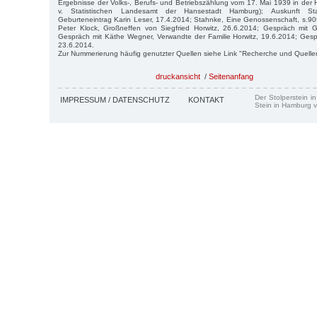
Ergebnisse der Volks-, Berufs- und Betriebszählung vom 17. Mai 1939 in der
v. Statistischen Landesamt der Hansestadt Hamburg); Auskunft Sta
Geburteneintrag Karin Leser, 17.4.2014; Stahnke, Eine Genossenschaft, s.90f
Peter Klock, Großneffen von Siegfried Horwitz, 26.6.2014; Gespräch mit G
Gespräch mit Käthe Wegner, Verwandte der Familie Horwitz, 19.6.2014; Gesprä
23.6.2014.
Zur Nummerierung häufig genutzter Quellen siehe Link "Recherche und Quelle
druckansicht
/
Seitenanfang
Der Stolperstein i
IMPRESSUM / DATENSCHUTZ
KONTAKT
Stein in Hamburg v