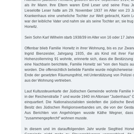
als ihr Mann. Ihre Eltern waren Emil Leser und seine Frau Je
Lieselotte Leser hatte am 29. November 1937 im Alter von 23 Ja
Krankenhaus eine uneheliche Tochter zur Welt gebracht, Karin Le
war der leibliche Vater und nahm sie als seine Tochter an; sie t
Horwitz.
Sein Sohn Karl Wilhelm starb 1938/39 im Alter von 16 oder 17 Jahre
Offenbar blieb Familie Horwitz in ihrer Wohnung, bis es zur Z
Ingrid Bienzeisler, Jahrgang 1935, die als Kind mit ihrer F
Hohenzollernring 91 wohnte, erinnerte sich, dass die Bestürzung
eine Nachbarin berichtete, Familie Horwitz sei "von den Nazis 
worden. Die offensichtlich beliebte Familie wurde möglicherweise
Ende der gesetzten Räumungsfrist, mit Unterstützung von Polize
aus der Wohnung vertrieben.
Laut Kultussteuerkarte der Jüdischen Gemeinde wohnte Familie H
in der Reichenstraße 7 und wurde 1940 im Altonaer "Judenhaus" 
einquartiert. Die Nationalsozialisten siedelten die jüdische Be
Besitz des Jüdischen Religionsverbandes um, die von der Gest
Aus Berichten von Angehörigen wusste Käthe Wegner, dass 
"zusammengepfercht" wohnen musste.
In diesem und im darauffolgenden Jahr wurde Siegfried Horwi