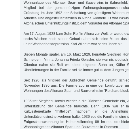
Wohnanlage des Altonaer Spar- und Bauvereins in Bahrenfeld. 
Mitglied bei der gemeinnützigen Wohnungsbaugenossenschaf
Gründung im Jahr 1892 der Schaffung von günstigem Wohnraum fü
Arbeiter- und Angestelltenfamilien in Altona widmete. Er war inzwi
Altonaischen Unterstützungsinstitut, dem Vorläufer der Altonaer Sp
Am 17. August 1928 kam Sohn Rolf in Altona zur Welt; er wurde ev
sechs Wochen nach seiner Geburt nahm sich seine Mutter das Le
unter Wochenbettdepression. Karl Wilhelm war sechs Jahre alt.
Sieben Monate später, am 16. März 1929, heiratete Siegfried Horw
Schneiderin Minna Johanna Frieda Geissler; sie war nichtjüdisch
Offenbar nahm sie Rolf wie einen eigenen Sohn an; Käthe W
Überlieferungen in der Familie sei sie immer gut zu dem Jungen g
Seit 1920 als Mitglied der Jüdischen Gemeinde geführt, schied
November 1930 aus. Die Familie zog in eine der komfortabel u
Wohnungen des Altonaer Spar- und Bauvereins im "Reichardtblock"
1935 trat Siegfried Horwitz wieder in die Jüdische Gemeinde ein, vi
Unterstützung der Gemeinde brauchte. Denn 1936 war er lau
Kultussteuerkarte "mittellos", nachdem er die Anstellun
Unterstützungsinstitut verloren hatte. 1936 zog die Familie in eine 
Erdgeschosswohnung im Hohenzollernring 89 im neu errichteten
Wohnanlage des Altonaer Spar- und Bauvereins in Ottensen.