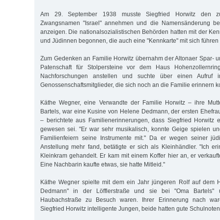
Am 29. September 1938 musste Siegfried Horwitz den zus
Zwangsnamen "Israel" annehmen und die Namensänderung bei
anzeigen. Die nationalsozialistischen Behörden hatten mit der K
und Jüdinnen begonnen, die auch eine "Kennkarte" mit sich führen
Zum Gedenken an Familie Horwitz übernahm der Altonaer Spar- u
Patenschaft für Stolpersteine vor dem Haus Hohenzollernring
Nachforschungen anstellen und suchte über einen Aufruf i
Genossenschaftsmitglieder, die sich noch an die Familie erinnern k
Käthe Wegner, eine Verwandte der Familie Horwitz – ihre Mutt
Bartels, war eine Kusine von Helene Dedmann, der ersten Ehefrau
– berichtete aus Familienerinnerungen, dass Siegfried Horwitz e
gewesen sei. "Er war sehr musikalisch, konnte Geige spielen und
Familienfeiern seine Instrumente mit." Da er wegen seiner jüd
Anstellung mehr fand, betätigte er sich als Kleinhändler. "Ich er
Kleinkram gehandelt. Er kam mit einem Koffer hier an, er verkauft
Eine Nachbarin kaufte etwas, sie hatte Mitleid."
Käthe Wegner spielte mit dem ein Jahr jüngeren Rolf auf dem 
Dedmann" in der Löfflerstraße und sie bei "Oma Bartels"
Haubachstraße zu Besuch waren. Ihrer Erinnerung nach wa
Siegfried Horwitz intelligente Jungen, beide hatten gute Schulnoten