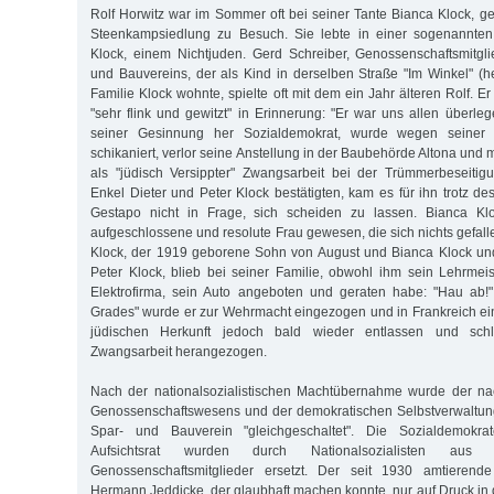
Rolf Horwitz war im Sommer oft bei seiner Tante Bianca Klock, ge
Steenkampsiedlung zu Besuch. Sie lebte in einer sogenannten
Klock, einem Nichtjuden. Gerd Schreiber, Genossenschaftsmitgl
und Bauvereins, der als Kind in derselben Straße "Im Winkel" (
Familie Klock wohnte, spielte oft mit dem ein Jahr älteren Rolf. Er ha
"sehr flink und gewitzt" in Erinnerung: "Er war uns allen überle
seiner Gesinnung her Sozialdemokrat, wurde wegen seiner 
schikaniert, verlor seine Anstellung in der Baubehörde Altona und m
als "jüdisch Versippter" Zwangsarbeit bei der Trümmerbeseitig
Enkel Dieter und Peter Klock bestätigten, kam es für ihn trotz d
Gestapo nicht in Frage, sich scheiden zu lassen. Bianca Klo
aufgeschlossene und resolute Frau gewesen, die sich nichts gefal
Klock, der 1919 geborene Sohn von August und Bianca Klock und
Peter Klock, blieb bei seiner Familie, obwohl ihm sein Lehrmeist
Elektrofirma, sein Auto angeboten und geraten habe: "Hau ab!"
Grades" wurde er zur Wehrmacht eingezogen und in Frankreich ei
jüdischen Herkunft jedoch bald wieder entlassen und schli
Zwangsarbeit herangezogen.
Nach der nationalsozialistischen Machtübernahme wurde der na
Genossenschaftswesens und der demokratischen Selbstverwaltung
Spar- und Bauverein "gleichgeschaltet". Die Sozialdemokr
Aufsichtsrat wurden durch Nationalsozialisten a
Genossenschaftsmitglieder ersetzt. Der seit 1930 amtierende
Hermann Jeddicke, der glaubhaft machen konnte, nur auf Druck in 