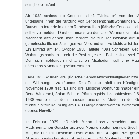
sein, blieb im Amt.
Ab 1938 schloss die Genossenschaft "Nichtarier" von der Mi
untersagte ihnen die Nutzung von Genossenschaftswohnungen. D
Bauverein forderte in einem Rundschreiben jüdische Genossenschaf
selbst zu melden. Darüber hinaus wurden alle Wohnungsinhaber
Nachbarn anzugeben; man forderte sie zur Denunziation auf. I
gemeinschaftlichen Sitzungen von Vorstand und Aufsichtsrat ist de
Ein Eintrag am 14. Oktober 1938 lautete: "Das Schreiben wegen
Wohnungsinhabern durch die Post zugestellt. Bisher sind zwei 
Den sich meldenden nichtarischen Mitgliedern soll eine Räu
höchstens 6 Monaten gewährt werden."
Ende 1938 wurden drei jüdische Genossenschaftsmitglieder bzw. 
die Wohnungen zu räumen. Das Protokoll hielt den Kündigu
November 1938 fest: "Es sind drei jüdische Wohnungsinhaber ermi
Berta Winterhoff, Anton Schnur. Räumungsfrist bis spätestens 1
1938 wurde unter dem Tagesordnungspunkt "Juden in der Geno
"Schnur ist zur Räumung am 1.4.39 aufgefordert worden. Winterhoff 
ebenso Horwitz."
Im Februar 1939 ließ sich Minna Horwitz scheiden und
Mädchennamen Geissler an. Zwei Monate später heiratete Siegfri
Mal; die Ehe mit Lieselotte Leser wurde am 14. April 1939 gesc
Altonaerin jüdischer Herkunft, geboren am 24. September 1914, w