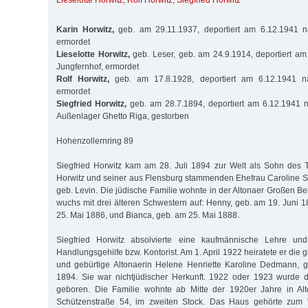
Lieselotte Horwitz
,
Rolf Horwitz
,
Siegfried Horwitz
Karin Horwitz,
geb. am 29.11.1937, deportiert am 6.12.1941 n
ermordet
Lieselotte Horwitz,
geb. Leser, geb. am 24.9.1914, deportiert a
Jungfernhof, ermordet
Rolf Horwitz,
geb. am 17.8.1928, deportiert am 6.12.1941 na
ermordet
Siegfried Horwitz,
geb. am 28.7.1894, deportiert am 6.12.1941 n
Außenlager Ghetto Riga, gestorben
Hohenzollernring 89
Siegfried Horwitz kam am 28. Juli 1894 zur Welt als Sohn des 
Horwitz und seiner aus Flensburg stammenden Ehefrau Caroline Sa
geb. Levin. Die jüdische Familie wohnte in der Altonaer Großen Be
wuchs mit drei älteren Schwestern auf: Henny, geb. am 19. Juni 1
25. Mai 1886, und Bianca, geb. am 25. Mai 1888.
Siegfried Horwitz absolvierte eine kaufmännische Lehre und
Handlungsgehilfe bzw. Kontorist. Am 1. April 1922 heiratete er die g
und gebürtige Altonaerin Helene Henriette Karoline Dedmann,
1894. Sie war nichtjüdischer Herkunft. 1922 oder 1923 wurde 
geboren. Die Familie wohnte ab Mitte der 1920er Jahre in Alt
Schützenstraße 54, im zweiten Stock. Das Haus gehörte zum "