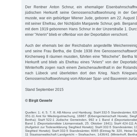
Der Rentner Anton Schnur, ein ehemaliger Eisenbahnschaffn
jüdischen Herkunft seine Genossenschaftswohnung in der Ger
musste, war ein gebürtiger Wiener Jude, geboren am 22. August 
mit seiner Ehefrau, der Nichtjüdin Margarete Schnur, geb. Bergan
mit dem 1919 geborenen Hans Schnur in der Unzerstraße 1. Durc
einer "Arierin" blieb er offenbar von der Deportation verschont.
Auch der ehemals bei der Reichsbahn angestellte Weichenreinig
und seine Frau Bertha, die Ende 1938 ihre Genossenschaftswo
Kirchenweg 8 räumen mussten, führten eine "Mischehe". Bertha Wi
Herkunft und blieb als Ehefrau eines "Ariers" von der Deporta
Winterhoffs zogen nach einem Zwischenaufenthalt in der Roland
nach Lübeck und überlebten dort den Krieg. Nach Kriegsend
Genossenschaftswohnung vom Altonaer Spar- und Bauverein zurüc
Stand September 2015
© Birgit Gewehr
Quellen: 1; 4; 5; 7; 8; AB Altona und Hamburg; StaH 332-5 Standesämter, 628
351-11 Amt für Wiedergutmachung, 16867 (Erbengemeinschaft Horwitz, Siegfr
Bertha); StaH 522-1 Jüdische Gemeinden, 992 e 1 Band 4 (Deportationslis
Band 1 (Deportationsliste Litzmannstadt, 25. Oktober 1941); StaH 424-111 
(Aufgebot zur Todeserklärung Siegfried Horwitz); StaH 332-5 Standesämter, 13
Siegfried Horwitz); StaH 332-5 Standesämter, 6065 (Eintrag Nr. 320, Heirat Si
11 Staatsanwaltschaft Landgericht – Strafsachen, 1436/41 (Winterhoff, Berth