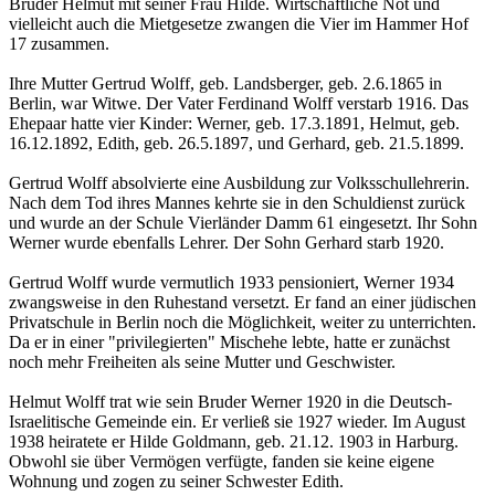
Bruder Helmut mit seiner Frau Hilde. Wirtschaftliche Not und
vielleicht auch die Mietgesetze zwangen die Vier im Hammer Hof
17 zusammen.
Ihre Mutter Gertrud Wolff, geb. Landsberger, geb. 2.6.1865 in
Berlin, war Witwe. Der Vater Ferdinand Wolff verstarb 1916. Das
Ehepaar hatte vier Kinder: Werner, geb. 17.3.1891, Helmut, geb.
16.12.1892, Edith, geb. 26.5.1897, und Gerhard, geb. 21.5.1899.
Gertrud Wolff absolvierte eine Ausbildung zur Volksschullehrerin.
Nach dem Tod ihres Mannes kehrte sie in den Schuldienst zurück
und wurde an der Schule Vierländer Damm 61 eingesetzt. Ihr Sohn
Werner wurde ebenfalls Lehrer. Der Sohn Gerhard starb 1920.
Gertrud Wolff wurde vermutlich 1933 pensioniert, Werner 1934
zwangsweise in den Ruhestand versetzt. Er fand an einer jüdischen
Privatschule in Berlin noch die Möglichkeit, weiter zu unterrichten.
Da er in einer "privilegierten" Mischehe lebte, hatte er zunächst
noch mehr Freiheiten als seine Mutter und Geschwister.
Helmut Wolff trat wie sein Bruder Werner 1920 in die Deutsch-
Israelitische Gemeinde ein. Er verließ sie 1927 wieder. Im August
1938 heiratete er Hilde Goldmann, geb. 21.12. 1903 in Harburg.
Obwohl sie über Vermögen verfügte, fanden sie keine eigene
Wohnung und zogen zu seiner Schwester Edith.