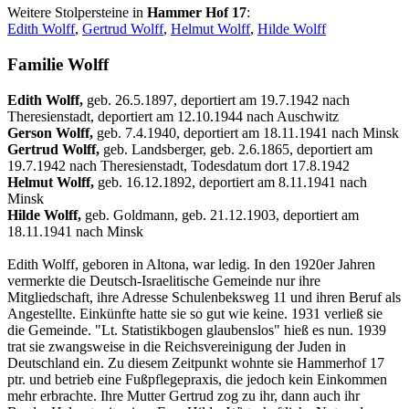
Weitere Stolpersteine in
Hammer Hof 17
:
Edith Wolff
,
Gertrud Wolff
,
Helmut Wolff
,
Hilde Wolff
Familie Wolff
Edith Wolff,
geb. 26.5.1897, deportiert am 19.7.1942 nach
Theresienstadt, deportiert am 12.10.1944 nach Auschwitz
Gerson Wolff,
geb. 7.4.1940, deportiert am 18.11.1941 nach Minsk
Gertrud Wolff,
geb. Landsberger, geb. 2.6.1865, deportiert am
19.7.1942 nach Theresienstadt, Todesdatum dort 17.8.1942
Helmut Wolff,
geb. 16.12.1892, deportiert am 8.11.1941 nach
Minsk
Hilde Wolff,
geb. Goldmann, geb. 21.12.1903, deportiert am
18.11.1941 nach Minsk
Edith Wolff, geboren in Altona, war ledig. In den 1920er Jahren
vermerkte die Deutsch-Israelitische Gemeinde nur ihre
Mitgliedschaft, ihre Adresse Schulenbeksweg 11 und ihren Beruf als
Angestellte. Einkünfte hatte sie so gut wie keine. 1931 verließ sie
die Gemeinde. "Lt. Statistikbogen glaubenslos" hieß es nun. 1939
trat sie zwangsweise in die Reichsvereinigung der Juden in
Deutschland ein. Zu diesem Zeitpunkt wohnte sie Hammerhof 17
ptr. und betrieb eine Fußpflegepraxis, die jedoch kein Einkommen
mehr erbrachte. Ihre Mutter Gertrud zog zu ihr, dann auch ihr