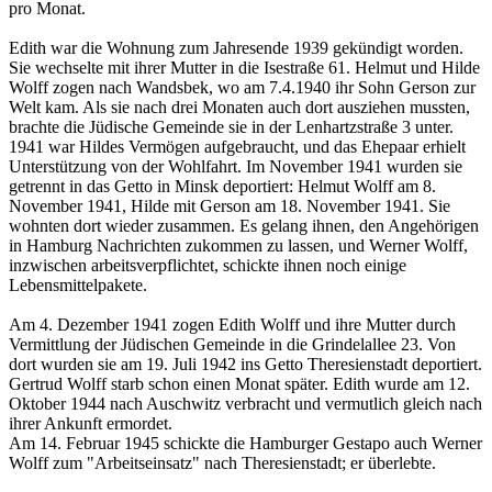
pro Monat.
Edith war die Wohnung zum Jahresende 1939 gekündigt worden.
Sie wechselte mit ihrer Mutter in die Isestraße 61. Helmut und Hilde
Wolff zogen nach Wandsbek, wo am 7.4.1940 ihr Sohn Gerson zur
Welt kam. Als sie nach drei Monaten auch dort ausziehen mussten,
brachte die Jüdische Gemeinde sie in der Lenhartzstraße 3 unter.
1941 war Hildes Vermögen aufgebraucht, und das Ehepaar erhielt
Unterstützung von der Wohlfahrt. Im November 1941 wurden sie
getrennt in das Getto in Minsk deportiert: Helmut Wolff am 8.
November 1941, Hilde mit Gerson am 18. November 1941. Sie
wohnten dort wieder zusammen. Es gelang ihnen, den Angehörigen
in Hamburg Nachrichten zukommen zu lassen, und Werner Wolff,
inzwischen arbeitsverpflichtet, schickte ihnen noch einige
Lebensmittelpakete.
Am 4. Dezember 1941 zogen Edith Wolff und ihre Mutter durch
Vermittlung der Jüdischen Gemeinde in die Grindelallee 23. Von
dort wurden sie am 19. Juli 1942 ins Getto Theresienstadt deportiert.
Gertrud Wolff starb schon einen Monat später. Edith wurde am 12.
Oktober 1944 nach Auschwitz verbracht und vermutlich gleich nach
ihrer Ankunft ermordet.
Am 14. Februar 1945 schickte die Hamburger Gestapo auch Werner
Wolff zum "Arbeitseinsatz" nach Theresienstadt; er überlebte.