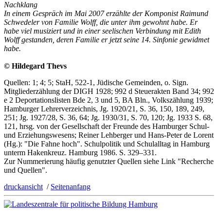
Nachklang
In einem Gespräch im Mai 2007 erzählte der Komponist Raimund
Schwedeler von Familie Wolff, die unter ihm gewohnt habe. Er
habe viel musiziert und in einer seelischen Verbindung mit Edith
Wolff gestanden, deren Familie er jetzt seine 14. Sinfonie gewidmet
habe.
© Hildegard Thevs
Quellen: 1; 4; 5; StaH, 522-1, Jüdische Gemeinden, o. Sign.
Mitgliederzählung der DIGH 1928; 992 d Steuerakten Band 34; 992
e 2 Deportationslisten Bde 2, 3 und 5, BA Bln., Volkszählung 1939;
Hamburger Lehrerverzeichnis, Jg. 1920/21, S. 36, 150, 189, 249,
251; Jg. 1927/28, S. 36, 64; Jg. 1930/31, S. 70, 120; Jg. 1933 S. 68,
121, hrsg. von der Gesellschaft der Freunde des Hamburger Schul-
und Erziehungswesens; Reiner Lehberger und Hans-Peter de Lorent
(Hg.): "Die Fahne hoch". Schulpolitik und Schulalltag in Hamburg
unterm Hakenkreuz. Hamburg 1986. S. 329–331.
Zur Nummerierung häufig genutzter Quellen siehe Link "Recherche
und Quellen".
druckansicht
/
Seitenanfang