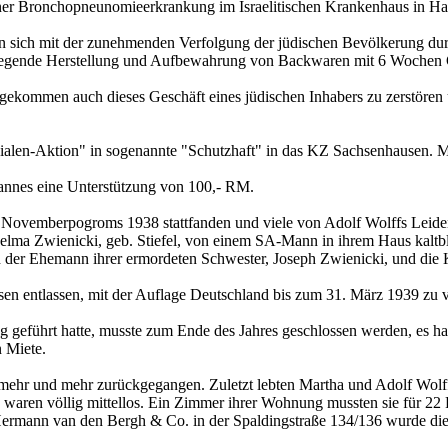
einer Bronchopneunomieerkrankung im Israelitischen Krankenhaus in Ha
en sich mit der zunehmenden Verfolgung der jüdischen Bevölkerung durc
regende Herstellung und Aufbewahrung von Backwaren mit 6 Wochen G
 gekommen auch dieses Geschäft eines jüdischen Inhabers zu zerstören
alen-Aktion" in sogenannte "Schutzhaft" in das KZ Sachsenhausen. Ma
mannes eine Unterstützung von 100,- RM.
ovemberpogroms 1938 stattfanden und viele von Adolf Wolffs Leidensg
a Zwienicki, geb. Stiefel, von einem SA-Mann in ihrem Haus kaltblüt
 der Ehemann ihrer ermordeten Schwester, Joseph Zwienicki, und die Ki
entlassen, mit der Auflage Deutschland bis zum 31. März 1939 zu v
ng geführt hatte, musste zum Ende des Jahres geschlossen werden, es ha
 Miete.
ehr und mehr zurückgegangen. Zuletzt lebten Martha und Adolf Wolff
nd waren völlig mittellos. Ein Zimmer ihrer Wohnung mussten sie für 
rmann van den Bergh & Co. in der Spaldingstraße 134/136 wurde die 