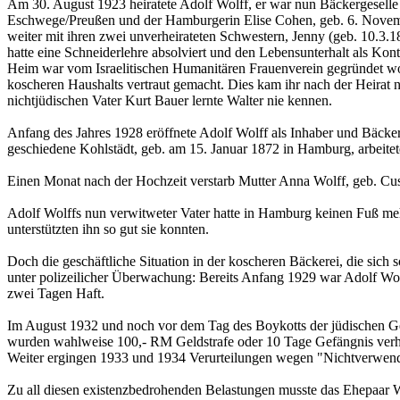
Am 30. August 1923 heiratete Adolf Wolff, er war nun Bäckergeselle u
Eschwege/Preußen und der Hamburgerin Elise Cohen, geb. 6. Novemb
weiter mit ihren zwei unverheirateten Schwestern, Jenny (geb. 10.3.1
hatte eine Schneiderlehre absolviert und den Lebensunterhalt als Kont
Heim war vom Israelitischen Humanitären Frauenverein gegründet wo
koscheren Haushalts vertraut gemacht. Dies kam ihr nach der Heirat n
nichtjüdischen Vater Kurt Bauer lernte Walter nie kennen.
Anfang des Jahres 1928 eröffnete Adolf Wolff als Inhaber und Bäcker
geschiedene Kohlstädt, geb. am 15. Januar 1872 in Hamburg, arbeitete
Einen Monat nach der Hochzeit verstarb Mutter Anna Wolff, geb. Cuss
Adolf Wolffs nun verwitweter Vater hatte in Hamburg keinen Fuß mehr 
unterstützten ihn so gut sie konnten.
Doch die geschäftliche Situation in der koscheren Bäckerei, die sich 
unter polizeilicher Überwachung: Bereits Anfang 1929 war Adolf Wo
zwei Tagen Haft.
Im August 1932 und noch vor dem Tag des Boykotts der jüdischen Ge
wurden wahlweise 100,- RM Geldstrafe oder 10 Tage Gefängnis verh
Weiter ergingen 1933 und 1934 Verurteilungen wegen "Nichtverwen
Zu all diesen existenzbedrohenden Belastungen musste das Ehepaar W