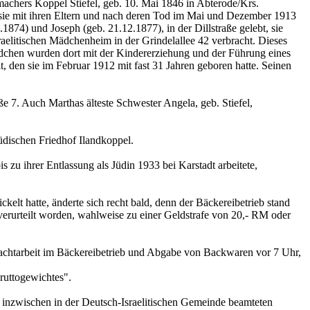
hmachers Koppel Stiefel, geb. 10. Mai 1846 in Abterode/Krs.
sie mit ihren Eltern und nach deren Tod im Mai und Dezember 1913
874) und Joseph (geb. 21.12.1877), in der Dillstraße gelebt, sie
sraelitischen Mädchenheim in der Grindelallee 42 verbracht. Dieses
dchen wurden dort mit der Kindererziehung und der Führung eines
, den sie im Februar 1912 mit fast 31 Jahren geboren hatte. Seinen
 7. Auch Marthas älteste Schwester Angela, geb. Stiefel,
üdischen Friedhof Ilandkoppel.
zu ihrer Entlassung als Jüdin 1933 bei Karstadt arbeitete,
kelt hatte, änderte sich recht bald, denn der Bäckereibetrieb stand
rurteilt worden, wahlweise zu einer Geldstrafe von 20,- RM oder
Nachtarbeit im Bäckereibetrieb und Abgabe von Backwaren vor 7 Uhr,
uttogewichtes".
 inzwischen in der Deutsch-Israelitischen Gemeinde beamteten