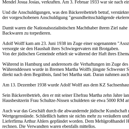
Mendel Josua Josias, verkraften. Am 3. Februar 1933 war sie nach 
Und die Anschuldigungen, was den Bäckereibetrieb betraf, verstärkt
der vorgeschobenen Anschuldigung "gesundheitsschädigende ekeler
Damit waren die Nationalsozialistischen Machthaber ihrem Ziel nahe
Backwaren zu torpedieren.
Adolf Wolff kam am 23. Juni 1938 im Zuge einer sogenannten "Asozi
versorgte sie den Haushalt ihres Schwiegervaters mit Brotgaben.
Von der jüdischen Gemeinde erhielt sie während der Haft ihres Ehe
Während in Hamburg und anderenorts die Verhaftungen im Zuge des N
Währenddessen wurde in Bremen Martha Wolffs jüngste Schwester Selm
direkt nach dem Begräbnis, fand bei Martha statt. Daran nahmen auch
Am 13. Dezember 1938 wurde Adolf Wolff aus dem KZ Sachsenhausen 
Sein Bäckereibetrieb, den er mit seiner Ehefrau Martha zehn Jahre la
Hausbesitzerin Frau Schultze-Nissen schuldeten sie etwa 5000 RM an
Auch war das Geschäft durch die abwandernde jüdische Kundschaft m
Wertgegenstände. Schließlich hatten sie nichts mehr zu veräußern u
Lieferfirma Arthur Ahlers gepfändet worden. Dem Mehlgroßhandel He
rechnen. Die Verwandten waren ebenfalls mittellos.