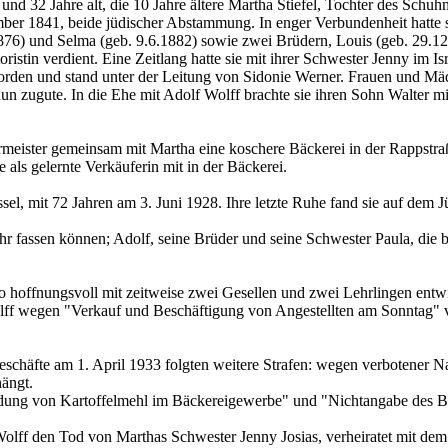
nd 32 Jahre alt, die 10 Jahre ältere Martha Stiefel, Tochter des Schu
er 1841, beide jüdischer Abstammung. In enger Verbundenheit hatte 
876) und Selma (geb. 9.6.1882) sowie zwei Brüdern, Louis (geb. 29.12.1
oristin verdient. Eine Zeitlang hatte sie mit ihrer Schwester Jenny im I
rden und stand unter der Leitung von Sidonie Werner. Frauen und Mä
un zugute. In die Ehe mit Adolf Wolff brachte sie ihren Sohn Walter mit
meister gemeinsam mit Martha eine koschere Bäckerei in der Rappstraße
 als gelernte Verkäuferin mit in der Bäckerei.
el, mit 72 Jahren am 3. Juni 1928. Ihre letzte Ruhe fand sie auf dem J
fassen können; Adolf, seine Brüder und seine Schwester Paula, die bis 
so hoffnungsvoll mit zeitweise zwei Gesellen und zwei Lehrlingen entwic
lff wegen "Verkauf und Beschäftigung von Angestellten am Sonntag" ve
schäfte am 1. April 1933 folgten weitere Strafen: wegen verbotener 
ängt.
dung von Kartoffelmehl im Bäckereigewerbe" und "Nichtangabe des Br
olff den Tod von Marthas Schwester Jenny Josias, verheiratet mit dem