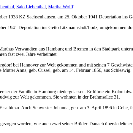
ebenthal
,
Salo Liebenthal
,
Martha Wolff
ember 1938 KZ Sachsenhausen, am 25. Oktober 1941 Deportation ins 
tober 1941 Deportation ins Getto Litzmannstadt/Lodz, umgekommen do
t Marthas Verwandten aus Hamburg und Bremen in den Stadtpark unterna
ren fast zwei Jahre verheiratet.
Burgdorf bei Hannover zur Welt gekommen und mit seinen 7 Geschwiste
eine Mutter Anna, geb. Cussel, geb. am 14. Februar 1856, aus Schleswig
 erster der Familie in Hamburg niedergelassen. Er führte ein Kolonialw
Ludwig zur Welt gekommen. Sie wohnten in der Brahmsallee 31.
Elsa hinzu. Auch Schwester Johanna, geb. am 3. April 1896 in Celle, 
gezogen worden, wie auch zwei seiner Brüder. Danach übersiedelte er e