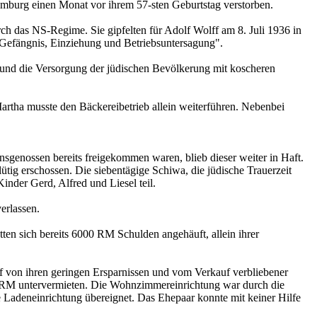
mburg einen Monat vor ihrem 57-sten Geburtstag verstorben.
h das NS-Regime. Sie gipfelten für Adolf Wolff am 8. Juli 1936 in
efängnis, Einziehung und Betriebsuntersagung".
 und die Versorgung der jüdischen Bevölkerung mit koscheren
rtha musste den Bäckereibetrieb allein weiterführen. Nebenbei
enossen bereits freigekommen waren, blieb dieser weiter in Haft.
ig erschossen. Die siebentägige Schiwa, die jüdische Trauerzeit
nder Gerd, Alfred und Liesel teil.
erlassen.
tten sich bereits 6000 RM Schulden angehäuft, allein ihrer
 von ihren geringen Ersparnissen und vom Verkauf verbliebener
22 RM untervermieten. Die Wohnzimmereinrichtung war durch die
Ladeneinrichtung übereignet. Das Ehepaar konnte mit keiner Hilfe