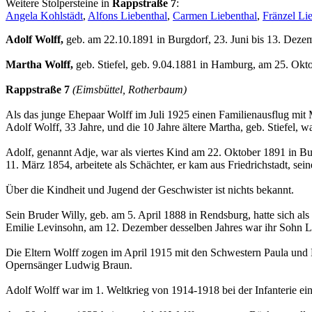
Weitere Stolpersteine in
Rappstraße 7
:
Angela Kohlstädt
,
Alfons Liebenthal
,
Carmen Liebenthal
,
Fränzel Li
Adolf Wolff,
geb. am 22.10.1891 in Burgdorf, 23. Juni bis 13. Dez
Martha Wolff,
geb. Stiefel, geb. 9.04.1881 in Hamburg, am 25. Ok
Rappstraße 7
(Eimsbüttel, Rotherbaum)
Als das junge Ehepaar Wolff im Juli 1925 einen Familienausflug mi
Adolf Wolff, 33 Jahre, und die 10 Jahre ältere Martha, geb. Stiefel, wa
Adolf, genannt Adje, war als viertes Kind am 22. Oktober 1891 in 
11. März 1854, arbeitete als Schächter, er kam aus Friedrichstadt, s
Über die Kindheit und Jugend der Geschwister ist nichts bekannt.
Sein Bruder Willy, geb. am 5. April 1888 in Rendsburg, hatte sich als
Emilie Levinsohn, am 12. Dezember desselben Jahres war ihr Sohn 
Die Eltern Wolff zogen im April 1915 mit den Schwestern Paula und 
Opernsänger Ludwig Braun.
Adolf Wolff war im 1. Weltkrieg von 1914-1918 bei der Infanterie ein