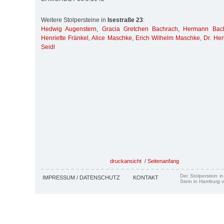
Weitere Stolpersteine in
Isestraße 23
:
Hedwig Augenstern
,
Gracia Gretchen Bachrach
,
Hermann Bac
Henriette Fränkel
,
Alice Maschke
,
Erich Wilhelm Maschke
,
Dr. Her
Seidl
druckansicht
/
Seitenanfang
Der Stolperstein i
IMPRESSUM / DATENSCHUTZ
KONTAKT
Stein in Hamburg v