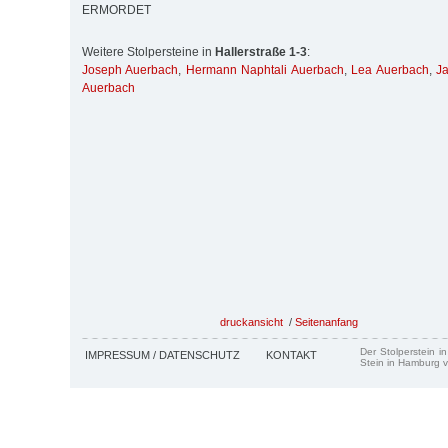
ERMORDET
Weitere Stolpersteine in
Hallerstraße 1-3
:
Joseph Auerbach
,
Hermann Naphtali Auerbach
,
Lea Auerbach
,
J
Auerbach
druckansicht
/
Seitenanfang
Der Stolperstein i
IMPRESSUM / DATENSCHUTZ
KONTAKT
Stein in Hamburg v