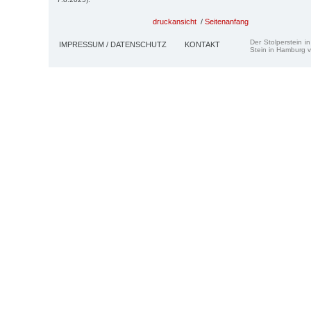
druckansicht
/
Seitenanfang
Der Stolperstein i
IMPRESSUM / DATENSCHUTZ
KONTAKT
Stein in Hamburg v