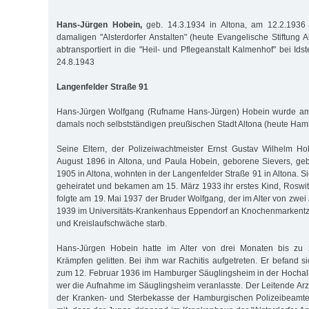
Hans-Jürgen Hobein,
geb. 14.3.1934 in Altona, am 12.2.193
damaligen "Alsterdorfer Anstalten" (heute Evangelische Stiftung A
abtransportiert in die "Heil- und Pflegeanstalt Kalmenhof" bei Ids
24.8.1943
Langenfelder Straße 91
Hans-Jürgen Wolfgang (Rufname Hans-Jürgen) Hobein wurde am 
damals noch selbstständigen preußischen Stadt Altona (heute Ham
Seine Eltern, der Polizeiwachtmeister Ernst Gustav Wilhelm H
August 1896 in Altona, und Paula Hobein, geborene Sievers, g
1905 in Altona, wohnten in der Langenfelder Straße 91 in Altona. Si
geheiratet und bekamen am 15. März 1933 ihr erstes Kind, Rosw
folgte am 19. Mai 1937 der Bruder Wolfgang, der im Alter von zwe
1939 im Universitäts-Krankenhaus Eppendorf an Knochenmarkentz
und Kreislaufschwäche starb.
Hans-Jürgen Hobein hatte im Alter von drei Monaten bis zu z
Krämpfen gelitten. Bei ihm war Rachitis aufgetreten. Er befand s
zum 12. Februar 1936 im Hamburger Säuglingsheim in der Hochalle
wer die Aufnahme im Säuglingsheim veranlasste. Der Leitende Arzt
der Kranken- und Sterbekasse der Hamburgischen Polizeibeamt