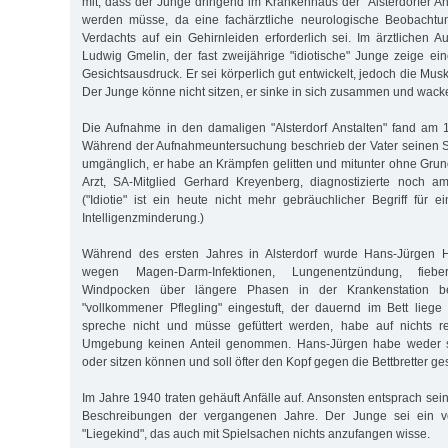
mit, dass der Junge dringend im Krankenhaus der "Alsterdorfer 
werden müsse, da eine fachärztliche neurologische Beobacht
Verdachts auf ein Gehirnleiden erforderlich sei. Im ärztlichen 
Ludwig Gmelin, der fast zweijährige "idiotische" Junge zeige e
Gesichtsausdruck. Er sei körperlich gut entwickelt, jedoch die Musk
Der Junge könne nicht sitzen, er sinke in sich zusammen und wack
Die Aufnahme in den damaligen "Alsterdorf Anstalten" fand am 1
Während der Aufnahmeuntersuchung beschrieb der Vater seinen S
umgänglich, er habe an Krämpfen gelitten und mitunter ohne Grund
Arzt, SA-Mitglied Gerhard Kreyenberg, diagnostizierte noch am
("Idiotie" ist ein heute nicht mehr gebräuchlicher Begriff für
Intelligenzminderung.)
Während des ersten Jahres in Alsterdorf wurde Hans-Jürgen 
wegen Magen-Darm-Infektionen, Lungenentzündung, fiebe
Windpocken über längere Phasen in der Krankenstation be
"vollkommener Pflegling" eingestuft, der dauernd im Bett lieg
spreche nicht und müsse gefüttert werden, habe auf nichts r
Umgebung keinen Anteil genommen. Hans-Jürgen habe weder 
oder sitzen können und soll öfter den Kopf gegen die Bettbretter g
Im Jahre 1940 traten gehäuft Anfälle auf. Ansonsten entsprach se
Beschreibungen der vergangenen Jahre. Der Junge sei ein völ
"Liegekind", das auch mit Spielsachen nichts anzufangen wisse.