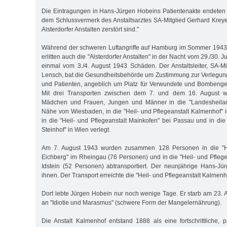
Die Eintragungen in Hans-Jürgen Hobeins Patientenakte endeten
dem Schlussvermerk des Anstaltsarztes SA-Mitglied Gerhard Kreyen
Alsterdorfer Anstalten zerstört sind."
Während der schweren Luftangriffe auf Hamburg im Sommer 1943
erlitten auch die "Alsterdorfer Anstalten" in der Nacht vom 29./30.
einmal vom 3./4. August 1943 Schäden. Der Anstaltsleiter, SA-Mit
Lensch, bat die Gesundheitsbehörde um Zustimmung zur Verlegun
und Patienten, angeblich um Platz für Verwundete und Bombenge
Mit drei Transporten zwischen dem 7. und dem 16. August 
Mädchen und Frauen, Jungen und Männer in die "Landesheilans
Nähe von Wiesbaden, in die "Heil- und Pflegeanstalt Kalmenhof" i
in die "Heil- und Pflegeanstalt Mainkofen" bei Passau und in die
Steinhof" in Wien verlegt.
Am 7. August 1943 wurden zusammen 128 Personen in die "Hei
Eichberg" im Rheingau (76 Personen) und in die "Heil- und Pflege
Idstein (52 Personen) abtransportiert. Der neunjährige Hans-J
ihnen. Der Transport erreichte die "Heil- und Pflegeanstalt Kalmenh
Dort lebte Jürgen Hobein nur noch wenige Tage. Er starb am 23. 
an "Idiotie und Marasmus" (schwere Form der Mangelernährung).
Die Anstalt Kalmenhof entstand 1888 als eine fortschrittliche, p