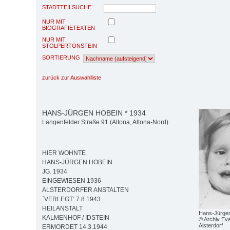
STADTTEILSUCHE
NUR MIT
BIOGRAFIETEXTEN
NUR MIT
STOLPERTONSTEIN
SORTIERUNG
zurück zur Auswahlliste
HANS-JÜRGEN HOBEIN * 1934
Langenfelder Straße 91 (Altona, Altona-Nord)
HIER WOHNTE
HANS-JÜRGEN HOBEIN
JG. 1934
EINGEWIESEN 1936
ALSTERDORFER ANSTALTEN
´VERLEGT‘ 7.8.1943
HEILANSTALT
Hans-Jürge
KALMENHOF / IDSTEIN
© Archiv Eva
Alsterdorf
ERMORDET 14.3.1944