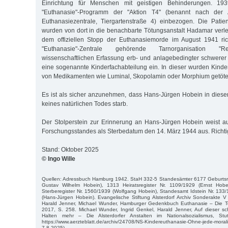
Einrichtung für Menschen mit geistigen Behinderungen. 19
"Euthanasie"-Programm der "Aktion T4" (benannt nach der 
Euthanasiezentrale, Tiergartenstraße 4) einbezogen. Die Patie
wurden von dort in die benachbarte Tötungsanstalt Hadamar verl
dem offiziellen Stopp der Euthanasiemorde im August 1941 rich
"Euthanasie"-Zentrale gehörende Tarnorganisation "R
wissenschaftlichen Erfassung erb- und anlagebedingter schwere
eine sogenannte Kinderfachabteilung ein. In dieser wurden Kind
von Medikamenten wie Luminal, Skopolamin oder Morphium getöte
Es ist als sicher anzunehmen, dass Hans-Jürgen Hobein in dieser
keines natürlichen Todes starb.
Der Stolperstein zur Erinnerung an Hans-Jürgen Hobein weist a
Forschungsstandes als Sterbedatum den 14. März 1944 aus. Richtig
Stand: Oktober 2025
© Ingo Wille
Quellen: Adressbuch Hamburg 1942. StaH 332-5 Standesämter 6177 Geburtsreg
Gustav Wilhelm Hobein), 1313 Heiratsregister Nr. 1109/1929 (Ernst Hobe
Sterberegister Nr. 1560/1939 (Wolfgang Hobein), Standesamt Idstein Nr. 133
(Hans-Jürgen Hobein). Evangelische Stiftung Alsterdorf Archiv Sonderakte 
Harald Jenner, Michael Wunder, Hamburger Gedenkbuch Euthanasie – Die 
2017, S. 258. Michael Wunder, Ingrid Genkel, Harald Jenner, Auf dieser sc
Halten mehr – Die Alsterdorfer Anstalten im Nationalsozialismus, St
https://www.aerzteblatt.de/archiv/24708/NS-Kindereuthanasie-Ohne-jede-mora
7.8.2025).