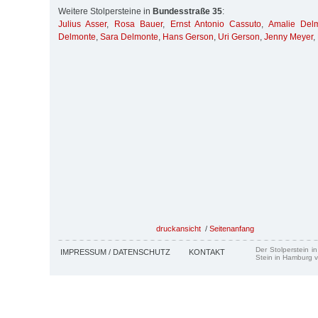
Weitere Stolpersteine in
Bundesstraße 35
:
Julius Asser
,
Rosa Bauer
,
Ernst Antonio Cassuto
,
Amalie Del
Delmonte
,
Sara Delmonte
,
Hans Gerson
,
Uri Gerson
,
Jenny Meyer
,
druckansicht
/
Seitenanfang
Der Stolperstein i
IMPRESSUM / DATENSCHUTZ
KONTAKT
Stein in Hamburg v