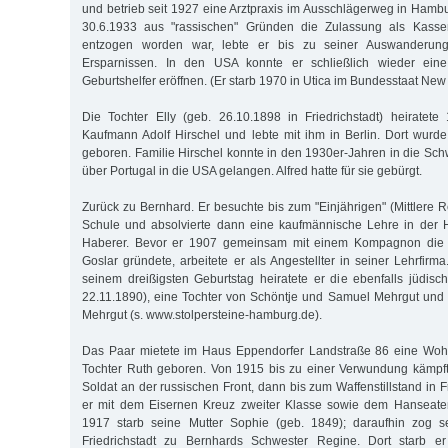
und betrieb seit 1927 eine Arztpraxis im Ausschlägerweg in Ha
30.6.1933 aus "rassischen" Gründen die Zulassung als Kassen
entzogen worden war, lebte er bis zu seiner Auswanderu
Ersparnissen. In den USA konnte er schließlich wieder eine
Geburtshelfer eröffnen. (Er starb 1970 in Utica im Bundesstaat New 
Die Tochter Elly (geb. 26.10.1898 in Friedrichstadt) heirate
Kaufmann Adolf Hirschel und lebte mit ihm in Berlin. Dort wur
geboren. Familie Hirschel konnte in den 1930er-Jahren in die Sch
über Portugal in die USA gelangen. Alfred hatte für sie gebürgt.
Zurück zu Bernhard. Er besuchte bis zum "Einjährigen" (Mittlere 
Schule und absolvierte dann eine kaufmännische Lehre in der 
Haberer. Bevor er 1907 gemeinsam mit einem Kompagnon die I
Goslar gründete, arbeitete er als Angestellter in seiner Lehrfir
seinem dreißigsten Geburtstag heiratete er die ebenfalls jüdis
22.11.1890), eine Tochter von Schöntje und Samuel Mehrgut und
Mehrgut (s. www.stolpersteine-hamburg.de).
Das Paar mietete im Haus Eppendorfer Landstraße 86 eine Woh
Tochter Ruth geboren. Von 1915 bis zu einer Verwundung kämpft
Soldat an der russischen Front, dann bis zum Waffenstillstand in 
er mit dem Eisernen Kreuz zweiter Klasse sowie dem Hanseate
1917 starb seine Mutter Sophie (geb. 1849); daraufhin zog s
Friedrichstadt zu Bernhards Schwester Regine. Dort starb 