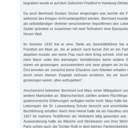
begraben wurde er auf dem Jüdischen Friedhof in Hamburg-Ohlsdo
Da auch Bernhard Goslars Sozius eingezogen war, konnte die F
während des Krieges nicht weitergeführt werden. Bernhard musst
als selbstständiger Vertreter verschiedener Importfirmen den Leb
Später gründete er zusammen mit zwei Teilhabern eine Bauspark
Neuen Wall.
Im Sommer 1933 trat er eine Stelle als Geschäftsführer bei 
Frankfurt am Main an, die er jedoch nach kurzer Zeit an ein Pa
abgeben musste, wie seine Frau nach dem Krieg schrieb. Und weit
mein Mann unter den damaligen Verhältnissen keine andere St
waren wir gezwungen, auszuwandern und zwar gingen wir im Au
Dort konnten wir zunächst keine Erlaubnis zum Arbeiten erhalte
durch einen kleinen Essplatz mühsam ernähren, bis wir durc
gezwungen waren, alles aufzugeben".
Anscheinend betrieben Bernhard und Mary einen Mittagstisch un
weitere Mahlzeiten an. Wahrscheinlich zählten andere Flüchtlinge
gastronomische Erfahrungen verfügten beide nicht. Mary hatte bi
Lebensjahr die Dr. Loewenberg Schule besucht und anschließe
Buchführung erhalten. Nach ihrer Heirat hatte sie als Hausfrau und 
1927 für mehrere Textilfirmen als Vertreterin tätig geworden war
Auswanderung hatte sie Wäsche und Strickwaren von ihrer Wohnu
Paris schien auch die Tochter Ruth in dem kleinen Familienbetrie