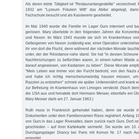
Als deren letzte Tätigkeit ist "Restaurantangestellte" verzeichnet
1932 am "Lyzeum Fräulein Witt" das Abitur abgelegt, dann
Fachschule besucht und als Kassiererin gearbeitet.
Im Mai 1940 wurde die Familie im Lager Gurs interniert und ba
gerissen. Mary überlebte in den folgenden Jahren die Konzentr
und Nexon. Im März 1943 musste sie sich im Krankenhaus von 
Gefangenen von Nexon zuständig war, einer Operation unterzieh
ihr von dort die Flucht, denn während der nächsten Monate taucht
unter, der der Résistance nahe stand. Sie hat "in dessen Scheun
Nachforschungen zu befürchten waren, in einem nahen Walde u
darauf angewiesen, von Kastanien zu leben". Diese Monate empfan
"Mein Leben war immer von der Furcht bedroht, von den Nazis a
und habe ich richtig menschenunwürdig hausen müssen, um 
Razzien zu entziehen" schrieb sie später. Unterernährt und krank wu
zur Befreiung im Krankenhaus von Limoges versteckt. (Nach dem
die USA aus und heiratete dort Hermann Messer, ebenfalls ein Ü
Mary Messer starb am 27. Januar 1963.)
Ruth muss in Frankreich geheiratet haben, denn sie wurde in
Dokumenten unter dem Familiennamen Riess registriert. Anfang 19
von Gurs in das Lager Rivesaltes, dann zurück nach Gurs. Dort ist "
geschieden – auf ihrer Karteikarte vermerkt. Sie wurde am 10
Durchgangslager Drancy bei Paris mit Konvoi Nr. 17 nach Aus
ermordet.