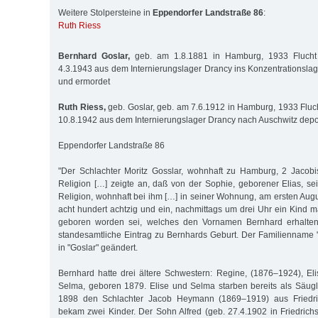
Weitere Stolpersteine in
Eppendorfer Landstraße 86
:
Ruth Riess
Bernhard Goslar,
geb. am 1.8.1881 in Hamburg, 1933 Flucht
4.3.1943 aus dem Internierungslager Drancy ins Konzentrationslag
und ermordet
Ruth Riess,
geb. Goslar, geb. am 7.6.1912 in Hamburg, 1933 Fluc
10.8.1942 aus dem Internierungslager Drancy nach Auschwitz depor
Eppendorfer Landstraße 86
"Der Schlachter Moritz Gosslar, wohnhaft zu Hamburg, 2 Jacobis
Religion […] zeigte an, daß von der Sophie, geborener Elias, sei
Religion, wohnhaft bei ihm […] in seiner Wohnung, am ersten Aug
acht hundert achtzig und ein, nachmittags um drei Uhr ein Kind 
geboren worden sei, welches den Vornamen Bernhard erhalten 
standesamtliche Eintrag zu Bernhards Geburt. Der Familienname 
in "Goslar" geändert.
Bernhard hatte drei ältere Schwestern: Regine, (1876–1924), E
Selma, geboren 1879. Elise und Selma starben bereits als Säugl
1898 den Schlachter Jacob Heymann (1869–1919) aus Friedri
bekam zwei Kinder. Der Sohn Alfred (geb. 27.4.1902 in Friedrichs