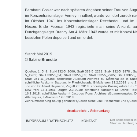
Bernhard Goslar war nach späteren Angaben seiner Frau von Aug
im Konzentrationslager Verney inhaftiert, wurde von dort zurück na
im Oktober 1941 ins Konzentrationslager Recebedou und im
Nexon. Ende Februar 1943 registrierte man seine Ankunft, 
Durchgangslager Drancy. Am 4. März 1943 wurde er mit Konvoi N
besetzten Polen deportiert und ermordet.
Stand: Mai 2019
© Sabine Brunotte
Quellen: 1; 5; 8; StaH 332-5_2006; StaH 332-5_2221; StaH 332-5_1878 ; S
5_1961; StaH 332-5_54; StaH 332-5_85; StaH 332-5_2905; StaH 332-5_
StaH 351-11_26358; schriftliche Auskunft Archives du Mémorial de la Sho
schriftliche Auskunft Stadtarchiv Friedrichstadt, E-Mails vom 13.2.2018 und 
Tod von Dr. Alfred Heymann, Zugriff 2.3.2018; ancestry.de Passagierliste S.S.
New York 18.4.1941, Zugriff 2.3.2018; schriftliche Auskunft Dr. Daniel Te
16.3.2018; schriftliche Auskunft Jacques Pons, Archives départementales, 
Atlantiques, E-Mail vom 19.6.2018.
Zur Nummerierung häufig genutzter Quellen siehe Link "Recherche und Quelle
druckansicht
/
Seitenanfang
Der Stolperstein i
IMPRESSUM / DATENSCHUTZ
KONTAKT
Stein in Hamburg v