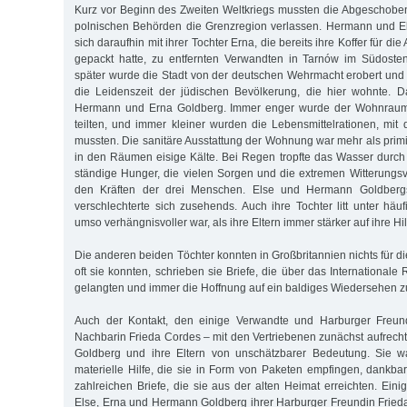
Kurz vor Beginn des Zweiten Weltkriegs mussten die Abgeschobe
polnischen Behörden die Grenzregion verlassen. Hermann und 
sich daraufhin mit ihrer Tochter Erna, die bereits ihre Koffer für d
gepackt hatte, zu entfernten Verwandten in Tarnów im Südost
später wurde die Stadt von der deutschen Wehrmacht erobert und
die Leidenszeit der jüdischen Bevölkerung, die hier wohnte. D
Hermann und Erna Goldberg. Immer enger wurde der Wohnraum,
teilten, und immer kleiner wurden die Lebensmittelrationen, m
mussten. Die sanitäre Aus­stattung der Wohnung war mehr als primit
in den Räumen eisige Kälte. Bei Regen tropfte das Wasser durc
ständige Hunger, die vielen Sorgen und die extremen Witterungsv
den Kräften der drei Menschen. Else und Hermann Goldberg
verschlechterte sich zusehends. Auch ihre Tochter litt unter häu
umso verhängnisvoller war, als ihre Eltern immer stärker auf ihre H
Die anderen beiden Töchter konnten in Großbritannien nichts für d
oft sie konnten, schrieben sie Briefe, die über das International
gelangten und immer die Hoffnung auf ein baldiges Wiedersehen z
Auch der Kontakt, den einige Verwandte und Harburger Freund
Nachbarin Frieda Cordes – mit den Vertriebenen zunächst aufrecht 
Goldberg und ihre Eltern von unschätzbarer Bedeutung. Sie wa
materielle Hilfe, die sie in Form von Paketen empfingen, dankbar
zahlreichen Briefe, die sie aus der alten Heimat erreichten. Eini
Else, Erna und Hermann Goldberg ihrer Harburger Freundin Frie