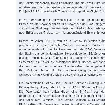
der Pakete mit großem Dank bestätigten und gleichzeitig um wei
erhalten, weil die Harburgerin sie aufbewahrte. So bedankte 
Frühjahr 1941 für die schnelle Zusendung dringend benötigter Stri
Im Mai 1942 brach der Briefwechsel ab. Die Post hatte offenba
Briefen an die Bewohnerinnen und Bewohner der Stadt eingest
suchte Else Goldberg in einem besorgten Brief an ihre Harburge
nach Erklärungen für diesen alarmierenden Zustand. Es war ihr letzt
Bereits im Winter 1941/42 war es in Tar­nów zu ersten größe
gekommen, bei denen jüdische Männer, Frauen und Kinder z
ermordet wurden. Im Juni 1942 wurden mehr als 15000 Bewohn
der Stadt in das Vernichtungslager Beł˙zec deportiert. Die Zurüc
das neu errichtete Getto übersiedeln, das allerdings keinen la
September 1943 lösten die Machthaber den "jüdischen Wohnbezi
die Bewohner wurden in andere Orte deportiert oder umgebrac
Erna Goldberg haben die Shoa ebenso wenig überlebt wi
Schwester Anna. Wann und wie sie umgekommen sind, lässt sich nic
Die Stolpersteine für Anna, Else, Erna und Hermann Goldberg wu
Beisein Henny Ekyns, geb. Goldberg, (†12.5.2006) in der Konsul
Die Patenschaft hatte Luisa Gluck, eine Schüle­rin des He
übernommen, die für ihre Dokumentation "Nach uns könnte eine 
das Ganze nicht versteht. – Die Familie Goldberg aus Harbur
BERTINI-Preis 2002 ausgezeichnet wurde und an ihrer Schule und