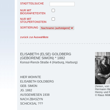
STADTTEILSUCHE
NUR MIT
BIOGRAFIETEXTEN
NUR MIT
STOLPERTONSTEIN
SORTIERUNG
zurück zur Auswahlliste
ELISABETH (ELSE) GOLDBERG
(GEBORENE SIMON) * 1882
Konsul-Renck-Straße 4 (Harburg, Harburg)
HIER WOHNTE
ELISABETH GOLDBERG
GEB. SIMON
(hinten, von
Hermann Hir
JG. 1882
Henny und R
AUSGEWIESEN 1938
© Klaus Möll
NACH ZBASZYN
SCHICKSAL ???