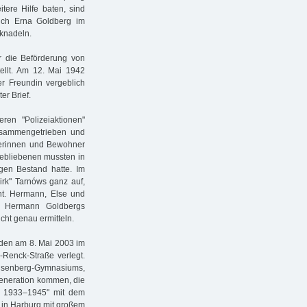
tere Hilfe baten, sind
sich Erna Goldberg im
cknadeln.
r die Beförderung von
ellt. Am 12. Mai 1942
r Freundin ver­geblich
er Brief.
ren "Polizeiaktionen"
usammengetrieben und
erinnen und Bewohner
kgebliebenen mussten in
ngen Bestand hatte. Im
rk" Tarnóws ganz auf,
ht. Hermann, Else und
e Hermann Goldbergs
ht genau ermitteln.
rden am 8. Mai 2003 im
-Renck-Straße verlegt.
isenberg-Gymnasiums,
Generation kommen, die
g 1933–1945" mit dem
 in Harburg mit großem