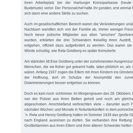
ihren Arbeitsplatz bei der Harburger Kreissparkasse (heute
Buxtehude) verlor. Der Personalchef hatte ihr geraten, erst einm
sich dann eine andere Stelle zu suchen.
Auch im gesellschaftlichen Bereich waren die Veränderungen un
Nachbarn wandten sich von der Familie ab, immer weniger Freun
Noch bevor jüdische Mitglieder aus allen "arischen" Sportve
wurden, erklärten die drei Schwestern freiwillig ihren Austri
entgehen, offiziell dazu aufgefordert zu werden. Das waren sie
Würde schuldig, wie Reta Goldberg es später formulierte.
Am stärksten litt Else Goldberg unter der zunehmenden Ausgrenzun
Menschen, die sie früher gut gekannt hatte, taten plötzlich so, als
wären. Anfang 1937 zogen die Eltern mit ihren Kindern ins Grindel
der Hoffnung, dort im Schutze der Anonymität den zuneh
Diskriminierungen besser entgehen zu können.
Doch es kam noch schlimmer. Im Morgengrauen des 28. Oktobers 
von der Polizei aus ihren Betten geholt und noch am gleic
abgeschoben. Anschließend verbrachten viele – darunter auch F
nächsten Wochen und Monate in Notunterkünften in dem polnische
´n. Reta und Henny Goldberg hatten im Sommer 1939 das große G
nach England ausreisen zu dürfen. Sie verbanden ihre Rettung 
Großbritannien aus ihren Eltern und ihrer älteren Schwester helfen