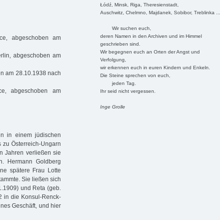
Łódź, Minsk, Riga, Theresienstadt,
Auschwitz, Chelmno, Majdanek, Sobibor, Treblinka ..
Wir suchen euch,
deren Namen in den Archiven und im Himmel
ice, abgeschoben am
geschrieben sind.
Wir begegnen euch an Orten der Angst und
erlin, abgeschoben am
Verfolgung,
wir erkennen euch in euren Kindern und Enkeln.
en am 28.10.1938 nach
Die Steine sprechen von euch,
jeden Tag.
ice, abgeschoben am
Ihr seid nicht vergessen.
Inge Grolle
n in einem jüdischen
s zu Österreich-Ungarn
n Jahren verließen sie
n. Hermann Goldberg
ne spätere Frau Lotte
tammte. Sie ließen sich
1.1909) und Reta (geb.
2 in die Konsul-Renck-
ines Geschäft, und hier