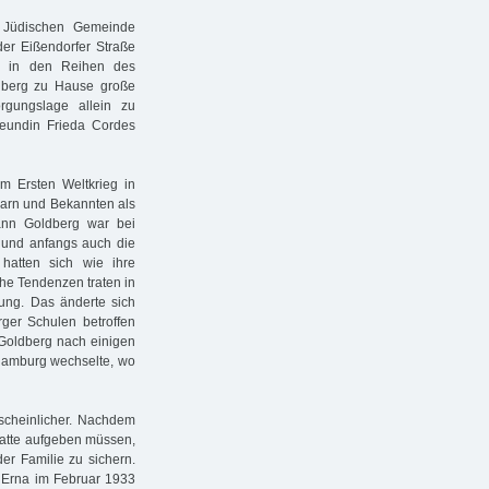
 Jüdischen Gemeinde
der Eißendorfer Straße
g in den Reihen des
dberg zu Hause große
rgungslage allein zu
reundin Frieda Cordes
m Ersten Weltkrieg in
barn und Bekannten als
mann Goldberg war bei
 und anfangs auch die
hatten sich wie ihre
he Tendenzen traten in
ung. Das änderte sich
ger Schulen betroffen
Goldberg nach einigen
n Hamburg wechselte, wo
cheinlicher. Nachdem
hatte aufgeben müssen,
er Familie zu sichern.
s Erna im Februar 1933