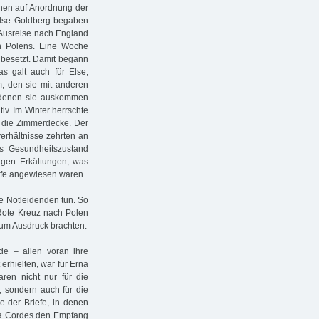
nen auf Anordnung der
Else Goldberg begaben
ie Ausreise nach England
en Polens. Eine Woche
 besetzt. Damit begann
as galt auch für Else,
 den sie mit anderen
it denen sie auskommen
iv. Im Winter herrschte
h die Zimmerdecke. Der
erhältnisse zehrten an
s Gesundheitszustand
figen Erkältungen, was
ilfe angewiesen waren.
ie Notleidenden tun. So
e Rote Kreuz nach Polen
um Ausdruck brachten.
e – allen voran ihre
erhielten, war für Erna
ren nicht nur für die
, sondern auch für die
ge der Briefe, in denen
da Cordes den Empfang