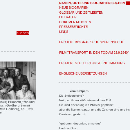
NAMEN, ORTE UND BIOGRAFIEN SUCHEN
NEUE BIOGRAFIEN
GLOSSAR UND ZEITLEISTEN
LITERATUR
DOKUMENTATIONEN
PRESSEBERICHTE
LINKS
PROJEKT BIOGRAFISCHE SPURENSUCHE
FILM "TRANSPORT IN DEN TOD AM 23.9.1940"
PROJEKT STOLPERTONSTEINE HAMBURG
ENGLISCHE ÜBERSETZUNGEN
Vom Stolpern
Die Stolpersteine?
Nein, an ihnen stößt niemand den Fuß
 links) Elisabeth,Erna und
Sie sind ebenerdig ins Pflaster gepflanzt
sch Goldberg, (vorn)
eta Goldberg, ca. 1936
aber die Namen darauf und die Zeichen sind uns ins
er
Gewissen gestanzt:
"geboren, deportiert, ermordet"
Und die Orte: