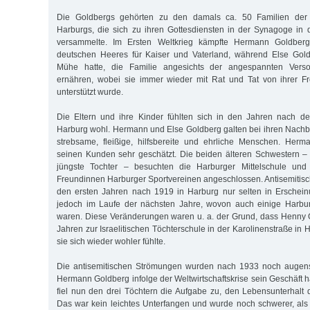
Die Goldbergs gehörten zu den damals ca. 50 Familien der
Harburgs, die sich zu ihren Gottesdiensten in der Synagoge in 
versammelte. Im Ersten Weltkrieg kämpfte Hermann Goldber
deutschen Heeres für Kaiser und Vaterland, während Else Gol
Mühe hatte, die Familie angesichts der angespannten Verso
ernähren, wobei sie immer wieder mit Rat und Tat von ihrer F
unterstützt wurde.
Die Eltern und ihre Kinder fühlten sich in den Jahren nach de
Harburg wohl. Hermann und Else Goldberg galten bei ihren Nach
strebsame, fleißige, hilfsbereite und ehrliche Menschen. Her
seinen Kunden sehr geschätzt. Die beiden älteren Schwestern –
jüngste Tochter – besuchten die Harburger Mittelschule und 
Freundinnen Harburger Sportvereinen angeschlossen. Antisemitisc
den ersten Jahren nach 1919 in Harburg nur selten in Erschein
jedoch im Laufe der nächsten Jahre, wovon auch einige Harbur
waren. Diese Veränderungen waren u. a. der Grund, dass Henny 
Jahren zur Israelitischen Töchterschule in der Karolinenstraße i
sie sich wieder wohler fühlte.
Die antisemitischen Strömungen wurden nach 1933 noch augens
Hermann Goldberg infolge der Weltwirtschaftskrise sein Geschäft 
fiel nun den drei Töchtern die Aufgabe zu, den Lebensunterhalt d
Das war kein leichtes Unterfangen und wurde noch schwerer, al