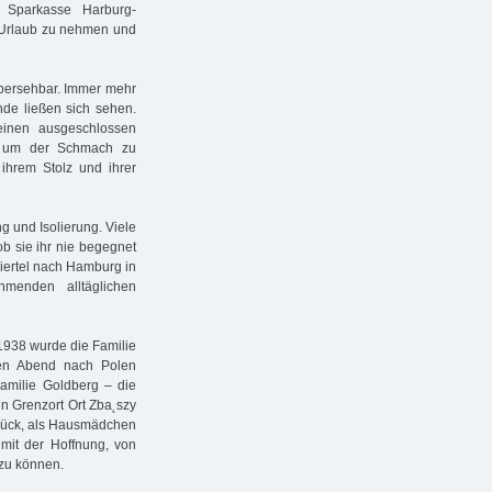
: Sparkasse Harburg-
al Urlaub zu nehmen und
übersehbar. Immer mehr
de ließen sich sehen.
reinen ausgeschlossen
tt, um der Schmach zu
 ihrem Stolz und ihrer
g und Isolierung. Viele
 ob sie ihr nie begegnet
viertel nach Hamburg in
menden alltäglichen
1938 wurde die Familie
hen Abend nach Polen
amilie Goldberg – die
n Grenzort Ort Zba˛szy
lück, als Hausmädchen
mit der Hoffnung, von
 zu können.