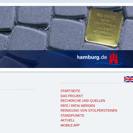
STARTSEITE
DAS PROJEKT
RECHERCHE UND QUELLEN
PATE / PATIN WERDEN
REINIGUNG VON STOLPERSTEINEN
STANDPUNKTE
AKTUELL
MOBILE APP