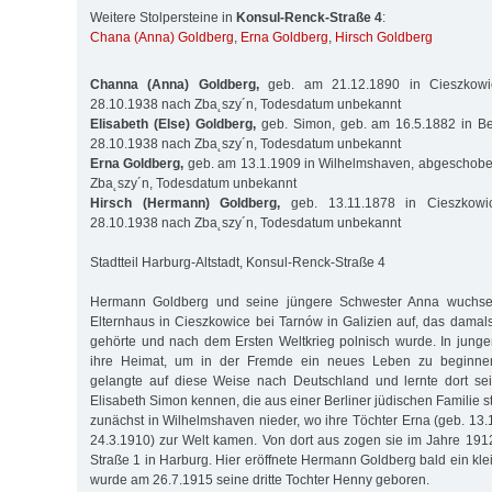
Weitere Stolpersteine in
Konsul-Renck-Straße 4
:
Chana (Anna) Goldberg
,
Erna Goldberg
,
Hirsch Goldberg
Channa (Anna) Goldberg,
geb. am 21.12.1890 in Cieszkow
28.10.1938 nach Zba˛szy´n, Todesdatum unbekannt
Elisabeth (Else) Goldberg,
geb. Simon, geb. am 16.5.1882 in B
28.10.1938 nach Zba˛szy´n, Todesdatum unbekannt
Erna Goldberg,
geb. am 13.1.1909 in Wilhelmshaven, abgeschob
Zba˛szy´n, Todesdatum unbekannt
Hirsch (Hermann) Goldberg,
geb. 13.11.1878 in Cieszkow
28.10.1938 nach Zba˛szy´n, Todesdatum unbekannt
Stadtteil Harburg-Altstadt, Konsul-Renck-Straße 4
Hermann Goldberg und seine jüngere Schwester Anna wuchse
Elternhaus in Cieszkowice bei Tarnów in Galizien auf, das damal
gehörte und nach dem Ersten Weltkrieg polnisch wurde. In junge
ihre Heimat, um in der Fremde ein neues Leben zu beginne
gelangte auf diese Weise nach Deutschland und lernte dort sei
Elisabeth Simon kennen, die aus einer Berliner jüdischen Familie s
zunächst in Wilhelmshaven nieder, wo ihre Töchter Erna (geb. 13.
24.3.1910) zur Welt kamen. Von dort aus zogen sie im Jahre 191
Straße 1 in Harburg. Hier eröffnete Hermann Goldberg bald ein kle
wurde am 26.7.1915 seine dritte Tochter Henny geboren.