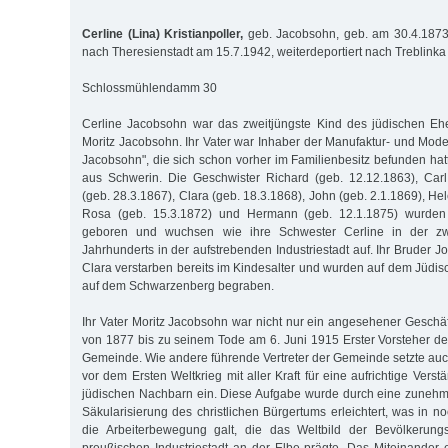
Cerline (Lina) Kristianpoller,
geb. Jacobsohn, geb. am 30.4.1873 
nach Theresienstadt am 15.7.1942, weiterdeportiert nach Treblink
Schlossmühlendamm 30
Cerline Jacobsohn war das zweitjüngste Kind des jüdischen Eh
Moritz Jacobsohn. Ihr Vater war Inhaber der Manufaktur- und Mo
Jacobsohn", die sich schon vorher im Familienbesitz befunden hat
aus Schwerin. Die Geschwister Richard (geb. 12.12.1863), Carl
(geb. 28.3.1867), Clara (geb. 18.3.1868), John (geb. 2.1.1869), He
Rosa (geb. 15.3.1872) und Hermann (geb. 12.1.1875) wurden 
geboren und wuchsen wie ihre Schwester Cerline in der zw
Jahrhunderts in der aufstrebenden Industriestadt auf. Ihr Bruder 
Clara verstarben bereits im Kindesalter und wurden auf dem Jüdis
auf dem Schwarzenberg begraben.
Ihr Vater Moritz Jacobsohn war nicht nur ein angesehener Gesch
von 1877 bis zu seinem Tode am 6. Juni 1915 Erster Vorsteher d
Gemeinde. Wie andere führende Vertreter der Gemeinde setzte auch
vor dem Ersten Weltkrieg mit aller Kraft für eine aufrichtige Verst
jüdischen Nachbarn ein. Diese Aufgabe wurde durch eine zunehm
Säkularisierung des christlichen Bürgertums erleichtert, was in 
die Arbeiterbewegung galt, die das Weltbild der Bevölkerung