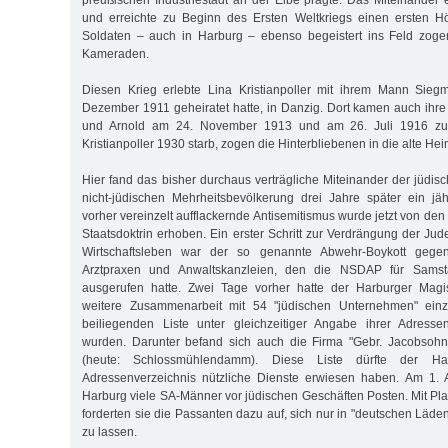
preußischen Industriestadt an der Elbe prägte. Das Miteinander e
und erreichte zu Beginn des Ersten Weltkriegs einen ersten Hö
Soldaten – auch in Harburg – ebenso begeistert ins Feld zogen
Kameraden.
Diesen Krieg erlebte Lina Kristianpoller mit ihrem Mann Sie
Dezember 1911 geheiratet hatte, in Danzig. Dort kamen auch ihr
und Arnold am 24. November 1913 und am 26. Juli 1916 zur
Kristianpoller 1930 starb, zogen die Hinterbliebenen in die alte Hei
Hier fand das bisher durchaus verträgliche Miteinander der jüdis
nicht-jüdischen Mehrheitsbevölkerung drei Jahre später ein jä
vorher vereinzelt aufflackernde Antisemitismus wurde jetzt von den 
Staatsdoktrin erhoben. Ein erster Schritt zur Verdrängung der J
Wirtschaftsleben war der so genannte Abwehr-Boykott gegen
Arztpraxen und Anwaltskanzleien, den die NSDAP für Samsta
ausgerufen hatte. Zwei Tage vorher hatte der Harburger Magis
weitere Zusammenarbeit mit 54 "jüdischen Unternehmen" einzu
beiliegenden Liste unter gleichzeitiger Angabe ihrer Adress
wurden. Darunter befand sich auch die Firma "Gebr. Jacobsohn
(heute: Schlossmühlendamm). Diese Liste dürfte der H
Adressenverzeichnis nützliche Dienste erwiesen haben. Am 1. 
Harburg viele SA-Männer vor jüdischen Geschäften Posten. Mit Pl
forderten sie die Passanten dazu auf, sich nur in "deutschen Läd
zu lassen.