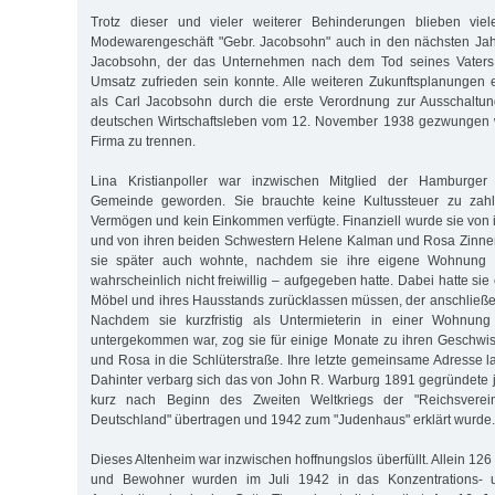
Trotz dieser und vieler weiterer Behinderungen blieben v
Modewarengeschäft "Gebr. Jacobsohn" auch in den nächsten Jahr
Jacobsohn, der das Unternehmen nach dem Tod seines Vaters w
Umsatz zufrieden sein konnte. Alle weiteren Zukunftsplanungen e
als Carl Jacobsohn durch die erste Verordnung zur Ausschalt
deutschen Wirtschaftsleben vom 12. November 1938 gezwungen w
Firma zu trennen.
Lina Kristianpoller war inzwischen Mitglied der Hamburger D
Gemeinde geworden. Sie brauchte keine Kultussteuer zu zahl
Vermögen und kein Einkommen verfügte. Finanziell wurde sie vo
und von ihren beiden Schwestern Helene Kalman und Rosa Zinner 
sie später auch wohnte, nachdem sie ihre eigene Wohnung i
wahrscheinlich nicht freiwillig – aufgegeben hatte. Dabei hatte sie
Möbel und ihres Hausstands zurücklassen müssen, der anschließe
Nachdem sie kurzfristig als Untermieterin in einer Wohnung
untergekommen war, zog sie für einige Monate zu ihren Geschwi
und Rosa in die Schlüterstraße. Ihre letzte gemeinsame Adresse l
Dahinter verbarg sich das von John R. Warburg 1891 gegründete j
kurz nach Beginn des Zweiten Weltkriegs der "Reichsverei
Deutschland" übertragen und 1942 zum "Judenhaus" erklärt wurde.
Dieses Altenheim war inzwischen hoffnungslos überfüllt. Allein 1
und Bewohner wurden im Juli 1942 in das Konzentrations- u