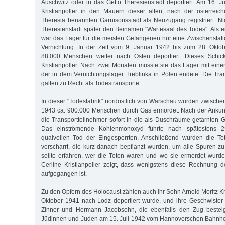
Auschwitz oder in das Getto Theresienstadt deportiert. Am 16. J
Kristianpoller in den Mauern dieser alten, nach der österreic
Theresia benannten Garnisonsstadt als Neuzugang registriert. Ni
Theresienstadt später den Beinamen "Wartesaal des Todes". Als ei
war das Lager für die meisten Gefangenen nur eine Zwischenstat
Vernichtung. In der Zeit vom 9. Januar 1942 bis zum 28. Okt
88.000 Menschen weiter nach Osten deportiert. Dieses Schick
Kristianpoller. Nach zwei Monaten musste sie das Lager mit eine
der in dem Vernichtungslager Treblinka in Polen endete. Die Tra
galten zu Recht als Todestransporte.
In dieser "Todesfabrik" nordöstlich von Warschau wurden zwische
1943 ca. 900.000 Menschen durch Gas ermordet. Nach der Ankun
die Transportteilnehmer sofort in die als Duschräume getarnten
Das einströmende Kohlenmonoxyd führte nach spätestens 
qualvollen Tod der Eingesperrten. Anschließend wurden die T
verscharrt, die kurz danach bepflanzt wurden, um alle Spuren 
sollte erfahren, wer die Toten waren und wo sie ermordet wurden
Cerline Kristianpoller zeigt, dass wenigstens diese Rechnung 
aufgegangen ist.
Zu den Opfern des Holocaust zählen auch ihr Sohn Arnold Moritz Kri
Oktober 1941 nach Lodz deportiert wurde, und ihre Geschwiste
Zinner und Hermann Jacobsohn, die ebenfalls den Zug bestei
Jüdinnen und Juden am 15. Juli 1942 vom Hannoverschen Bahnh