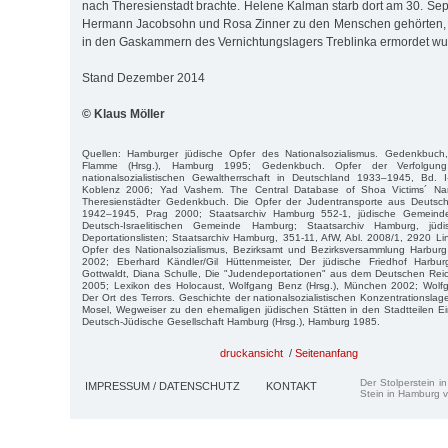
nach Theresienstadt brachte. Helene Kalman starb dort am 30. S
Hermann Jacobsohn und Rosa Zinner zu den Menschen gehörten, d
in den Gaskammern des Vernichtungslagers Treblinka ermordet wu
Stand Dezember 2014
© Klaus Möller
Quellen: Hamburger jüdische Opfer des Nationalsozialismus. Gedenkbuch
Flamme (Hrsg.), Hamburg 1995; Gedenkbuch. Opfer der Verfolgun
nationalsozialistischen Gewaltherrschaft in Deutschland 1933–1945, Bd. I-
Koblenz 2006; Yad Vashem. The Central Database of Shoa Victims´ Na
Theresienstädter Gedenkbuch. Die Opfer der Judentransporte aus Deutsch
1942–1945, Prag 2000; Staatsarchiv Hamburg 552-1, jüdische Gemeinden
Deutsch-Israelitischen Gemeinde Hamburg; Staatsarchiv Hamburg, jü
Deportationslisten; Staatsarchiv Hamburg, 351-11, AfW, Abl. 2008/1, 2920 Lin
Opfer des Nationalsozialismus, Bezirksamt und Bezirksversammlung Harburg
2002; Eberhard Kändler/Gil Hüttenmeister, Der jüdische Friedhof Harbu
Gottwaldt, Diana Schulle, Die "Judendeportationen" aus dem Deutschen R
2005; Lexikon des Holocaust, Wolfgang Benz (Hrsg.), München 2002; Wolfg
Der Ort des Terrors. Geschichte der nationalsozialistischen Konzentrationsla
Mosel, Wegweiser zu den ehemaligen jüdischen Stätten in den Stadtteilen E
Deutsch-Jüdische Gesellschaft Hamburg (Hrsg.), Hamburg 1985.
druckansicht
/
Seitenanfang
Der Stolperstein i
IMPRESSUM / DATENSCHUTZ
KONTAKT
Stein in Hamburg v