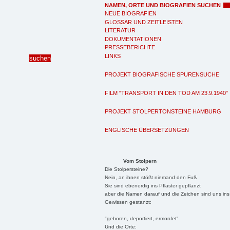
NAMEN, ORTE UND BIOGRAFIEN SUCHEN
NEUE BIOGRAFIEN
GLOSSAR UND ZEITLEISTEN
LITERATUR
DOKUMENTATIONEN
PRESSEBERICHTE
LINKS
PROJEKT BIOGRAFISCHE SPURENSUCHE
FILM "TRANSPORT IN DEN TOD AM 23.9.1940"
PROJEKT STOLPERTONSTEINE HAMBURG
ENGLISCHE ÜBERSETZUNGEN
Vom Stolpern
Die Stolpersteine?
Nein, an ihnen stößt niemand den Fuß
Sie sind ebenerdig ins Pflaster gepflanzt
aber die Namen darauf und die Zeichen sind uns ins
Gewissen gestanzt:
"geboren, deportiert, ermordet"
Und die Orte: