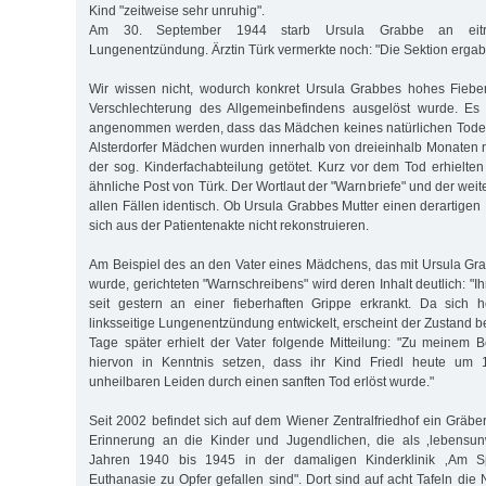
Kind "zeitweise sehr unruhig".
Am 30. September 1944 starb Ursula Grabbe an eitri
Lungenentzündung. Ärztin Türk vermerkte noch: "Die Sektion erga
Wir wissen nicht, wodurch konkret Ursula Grabbes hohes Fiebe
Verschlechterung des Allgemeinbefindens ausgelöst wurde. Es
angenommen werden, dass das Mädchen keines natürlichen Todes 
Alsterdorfer Mädchen wurden innerhalb von dreieinhalb Monaten 
der sog. Kinderfachabteilung getötet. Kurz vor dem Tod erhielten
ähnliche Post von Türk. Der Wortlaut der "Warnbriefe" und der weite
allen Fällen identisch. Ob Ursula Grabbes Mutter einen derartigen B
sich aus der Patientenakte nicht rekonstruieren.
Am Beispiel des an den Vater eines Mädchens, das mit Ursula Gr
wurde, gerichteten "Warnschreibens" wird deren Inhalt deutlich: "Ih
seit gestern an einer fieberhaften Grippe erkrankt. Da sich
linksseitige Lungenentzündung entwickelt, erscheint der Zustand 
Tage später erhielt der Vater folgende Mitteilung: "Zu meinem
hiervon in Kenntnis setzen, dass ihr Kind Friedl heute um
unheilbaren Leiden durch einen sanften Tod erlöst wurde."
Seit 2002 befindet sich auf dem Wiener Zentralfriedhof ein Gräbe
Erinnerung an die Kinder und Jugendlichen, die als ‚lebensu
Jahren 1940 bis 1945 in der damaligen Kinderklinik ‚Am S
Euthanasie zu Opfer gefallen sind". Dort sind auf acht Tafeln di