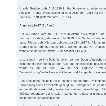
Ursula Grabbe,
geb. 7.11.1939 in Hamburg-Altona, aufgenomme
Anstalten (heute Evangelische Stiftung Alsterdorf) am 6.7.1943
16.8.1943, dort gestorben am 30.9.1944.
Annenstraße 17
(St. Pauli)
Ursula Grabbe kam am 7.11.1939 in Altona als einziges Kind 
Bernhardt Grabbe, geboren am 24.10.1901 in Neuhaus/Oste, un
Luise Frieda, geb. Münster, geboren am 28.4.1917 in Altona, zur
Grabbe hatten am 15. August 1939, wenige Monate vor Ursulas G
wohnten in der Annenstraße 17 im Stadtteil St. Pauli.
Ursula zeigt – so ihre Patientenakte - seit der Geburt Anzeichen
nicht näher beschrieben wurden. Aufgrund eines Attestes des Alt
wurde sie am 21. April 1942 mit der Diagnose "Erethisch
"Verwahrlosung" in die Heil- und Pflegeanstalt Langenhorn eingew
Das Kind habe, so heißt es in seiner Langenhorner Patientenakt
Entwicklung keine Fortschritte gezeigt. Im Kindergarten sei es da
es die Hände merkwürdig verdreht und einen merkwürdigen Blic
äußerte gegenüber der Anstalt in Langenhorn, dass er glaube, d
noch "normal" entwickeln könne.