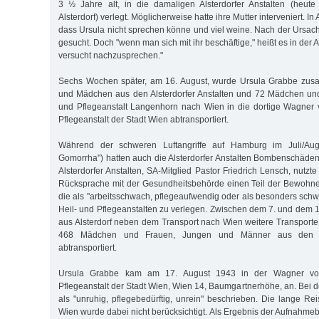
3 ½ Jahre alt, in die damaligen Alsterdorfer Anstalten (heute
Alsterdorf) verlegt. Möglicherweise hatte ihre Mutter interveniert. In 
dass Ursula nicht sprechen könne und viel weine. Nach der Ursach
gesucht. Doch "wenn man sich mit ihr beschäftige," heißt es in der Akt
versucht nachzusprechen."
Sechs Wochen später, am 16. August, wurde Ursula Grabbe zus
und Mädchen aus den Alsterdorfer Anstalten und 72 Mädchen und
und Pflegeanstalt Langenhorn nach Wien in die dortige Wagner 
Pflegeanstalt der Stadt Wien abtransportiert.
Während der schweren Luftangriffe auf Hamburg im Juli/Aug
Gomorrha") hatten auch die Alsterdorfer Anstalten Bombenschäden e
Alsterdorfer Anstalten, SA-Mitglied Pastor Friedrich Lensch, nutzt
Rücksprache mit der Gesundheitsbehörde einen Teil der Bewohn
die als "arbeitsschwach, pflegeaufwendig oder als besonders schwi
Heil- und Pflegeanstalten zu verlegen. Zwischen dem 7. und dem 
aus Alsterdorf neben dem Transport nach Wien weitere Transport
468 Mädchen und Frauen, Jungen und Männer aus den Als
abtransportiert.
Ursula Grabbe kam am 17. August 1943 in der Wagner vo
Pflegeanstalt der Stadt Wien, Wien 14, Baumgartnerhöhe, an. Bei 
als "unruhig, pflegebedürftig, unrein" beschrieben. Die lange 
Wien wurde dabei nicht berücksichtigt. Als Ergebnis der Aufnahme