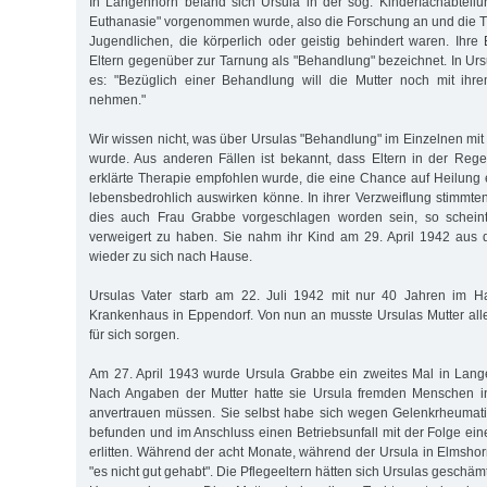
In Langenhorn befand sich Ursula in der sog. Kinderfachabteilun
Euthanasie" vorgenommen wurde, also die Forschung an und die 
Jugendlichen, die körperlich oder geistig behindert waren. Ih
Eltern gegenüber zur Tarnung als "Behandlung" bezeichnet. In Urs
es: "Bezüglich einer Behandlung will die Mutter noch mit ih
nehmen."
Wir wissen nicht, was über Ursulas "Behandlung" im Einzelnen mit
wurde. Aus anderen Fällen ist bekannt, dass Eltern in der Reg
erklärte Therapie empfohlen wurde, die eine Chance auf Heilung e
lebensbedrohlich auswirken könne. In ihrer Verzweiflung stimmten 
dies auch Frau Grabbe vorgeschlagen worden sein, so scheint 
verweigert zu haben. Sie nahm ihr Kind am 29. April 1942 aus 
wieder zu sich nach Hause.
Ursulas Vater starb am 22. Juli 1942 mit nur 40 Jahren im Ha
Krankenhaus in Eppendorf. Von nun an musste Ursulas Mutter allei
für sich sorgen.
Am 27. April 1943 wurde Ursula Grabbe ein zweites Mal in La
Nach Angaben der Mutter hatte sie Ursula fremden Menschen i
anvertrauen müssen. Sie selbst habe sich wegen Gelenkrheuma
befunden und im Anschluss einen Betriebsunfall mit der Folge ein
erlitten. Während der acht Monate, während der Ursula in Elmshor
"es nicht gut gehabt". Die Pflegeeltern hätten sich Ursulas geschäm