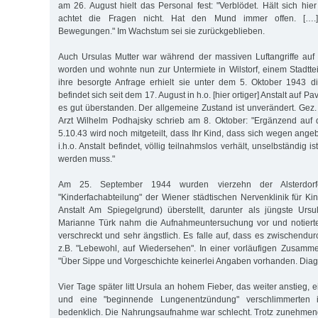
am 26. August hielt das Personal fest: "Verblödet. Hält sich hie
achtet die Fragen nicht. Hat den Mund immer offen. [….
Bewegungen." Im Wachstum sei sie zurückgeblieben.
Auch Ursulas Mutter war während der massiven Luftangriffe a
worden und wohnte nun zur Untermiete in Wilstorf, einem Stadttei
ihre besorgte Anfrage erhielt sie unter dem 5. Oktober 1943 die
befindet sich seit dem 17. August in h.o. [hier ortiger] Anstalt auf P
es gut überstanden. Der allgemeine Zustand ist unverändert. Gez.
Arzt Wilhelm Podhajsky schrieb am 8. Oktober: "Ergänzend auf
5.10.43 wird noch mitgeteilt, dass Ihr Kind, dass sich wegen an
i.h.o. Anstalt befindet, völlig teilnahmslos verhält, unselbständig i
werden muss."
Am 25. September 1944 wurden vierzehn der Alsterdor
"Kinderfachabteilung" der Wiener städtischen Nervenklinik für Ki
Anstalt Am Spiegelgrund) überstellt, darunter als jüngste Urs
Marianne Türk nahm die Aufnahmeuntersuchung vor und notierte
verschreckt und sehr ängstlich. Es falle auf, dass es zwischendurc
z.B. "Lebewohl, auf Wiedersehen". In einer vorläufigen Zusamme
"Über Sippe und Vorgeschichte keinerlei Angaben vorhanden. Diagno
Vier Tage später litt Ursula an hohem Fieber, das weiter anstieg, 
und eine "beginnende Lungenentzündung" verschlimmerten i
bedenklich. Die Nahrungsaufnahme war schlecht. Trotz zunehme