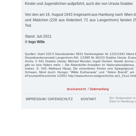
Kinder und Jugendlichen aufgeführt, auch der von Ursula Grabbe.
Von den am 16. August 1943 insgesamt aus Hamburg nach Wien de
und Mädchen (228 aus Alsterdorf, 72 aus Langenhorn) fanden 
Tod.
Stand: Juli 2021
© Ingo Wille
Quellen: StaH 332-5 Standesämter 9931 Sterberegister Nr. 1222/1942 Albert
Staatskrankenanstalt Langenhorn Abl. 1/1995 Nr. 86223 Grabbe Ursula; Evangel
Archiv, V 341 Grabbe Ursula; Michael Wunder, Ingrid Genkel, Harald Jenner,
gibt es kein Halten mehr – Die Alsterdorfer Anstalten im Nationalsozialismus, 
insbes. S. 345; Waltraud Häupl, Die ermordeten Kinder vom Spiegelgrund,
Schwarz, Mord durch Hunger, "Wilde Euthanasie" und "Aktion Brandt" am S
eForumzeitGeschichte 1/2001 http://www.eforum-zeitgeschichte.at/1_01a1.html
druckansicht
/
Seitenanfang
Der Stolperstein i
IMPRESSUM / DATENSCHUTZ
KONTAKT
Stein in Hamburg v