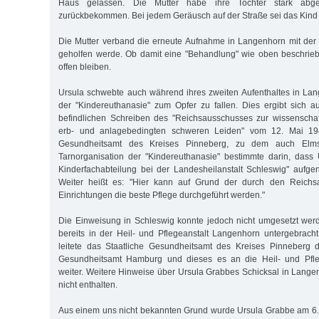
Haus gelassen. Die Mutter habe ihre Tochter stark abge
zurückbekommen. Bei jedem Geräusch auf der Straße sei das Kin
Die Mutter verband die erneute Aufnahme in Langenhorn mit der
geholfen werde. Ob damit eine "Behandlung" wie oben beschrie
offen bleiben.
Ursula schwebte auch während ihres zweiten Aufenthaltes in Lan
der "Kindereuthanasie" zum Opfer zu fallen. Dies ergibt sich a
befindlichen Schreiben des "Reichsausschusses zur wissenschaf
erb- und anlagebedingten schweren Leiden" vom 12. Mai 19
Gesundheitsamt des Kreises Pinneberg, zu dem auch Elms
Tarnorganisation der "Kindereuthanasie" bestimmte darin, dass
Kinderfachabteilung bei der Landesheilanstalt Schleswig" aufg
Weiter heißt es: "Hier kann auf Grund der durch den Reichsa
Einrichtungen die beste Pflege durchgeführt werden."
Die Einweisung in Schleswig konnte jedoch nicht umgesetzt wer
bereits in der Heil- und Pflegeanstalt Langenhorn untergebrac
leitete das Staatliche Gesundheitsamt des Kreises Pinneberg
Gesundheitsamt Hamburg und dieses es an die Heil- und Pfle
weiter. Weitere Hinweise über Ursula Grabbes Schicksal in Langen
nicht enthalten.
Aus einem uns nicht bekannten Grund wurde Ursula Grabbe am 6. 