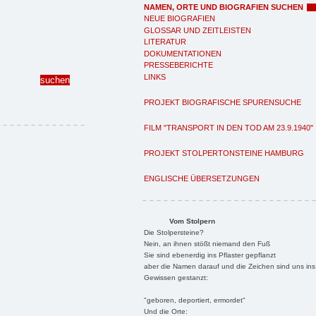
NAMEN, ORTE UND BIOGRAFIEN SUCHEN
NEUE BIOGRAFIEN
GLOSSAR UND ZEITLEISTEN
LITERATUR
DOKUMENTATIONEN
PRESSEBERICHTE
LINKS
PROJEKT BIOGRAFISCHE SPURENSUCHE
FILM "TRANSPORT IN DEN TOD AM 23.9.1940"
PROJEKT STOLPERTONSTEINE HAMBURG
ENGLISCHE ÜBERSETZUNGEN
Vom Stolpern
Die Stolpersteine?
Nein, an ihnen stößt niemand den Fuß
Sie sind ebenerdig ins Pflaster gepflanzt
aber die Namen darauf und die Zeichen sind uns ins
Gewissen gestanzt:
"geboren, deportiert, ermordet"
Und die Orte: