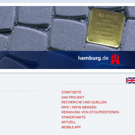
STARTSEITE
DAS PROJEKT
RECHERCHE UND QUELLEN
PATE / PATIN WERDEN
REINIGUNG VON STOLPERSTEINEN
STANDPUNKTE
AKTUELL
MOBILE APP