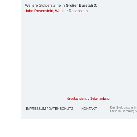
Weitere Stolpersteine in
Großer Burstah 3
:
John Rosenstein
,
Walther Rosenstein
druckansicht
/
Seitenanfang
Der Stolperstein i
IMPRESSUM / DATENSCHUTZ
KONTAKT
Stein in Hamburg v