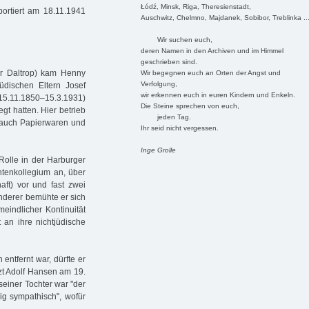
Łódź, Minsk, Riga, Theresienstadt,
ortiert am 18.11.1941
Auschwitz, Chelmno, Majdanek, Sobibor, Treblinka ..
Wir suchen euch,
deren Namen in den Archiven und im Himmel
geschrieben sind.
or Daltrop) kam Henny
Wir begegnen euch an Orten der Angst und
Verfolgung,
üdischen Eltern Josef
wir erkennen euch in euren Kindern und Enkeln.
 (15.11.1850–15.3.1931)
Die Steine sprechen von euch,
gt hatten. Hier betrieb
jeden Tag.
e auch Papierwaren und
Ihr seid nicht vergessen.
Inge Grolle
Rolle in der Harburger
tenkollegium an, über
ft) vor und fast zwei
anderer bemühte er sich
eindlicher Kontinuität
 an ihre nichtjüdische
 entfernt war, dürfte er
zt Adolf Hansen am 19.
einer Tochter war "der
ig sympathisch", wofür