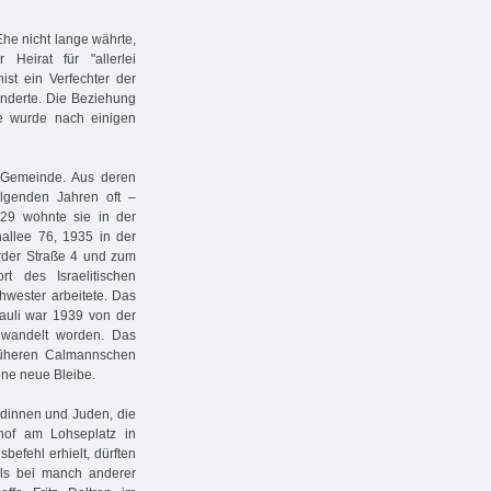
Ehe nicht lange währte,
eirat für "allerlei
st ein Verfechter der
 änderte. Die Beziehung
he wurde nach einigen
 Gemeinde. Aus deren
olgenden Jahren oft –
1929 wohnte sie in der
allee 76, 1935 in der
örder Straße 4 und zum
 des Israelitischen
wester arbeitete. Das
Pauli war 1939 von der
ewandelt worden. Das
rüheren Calmannschen
ine neue Bleibe.
dinnen und Juden, die
of am Lohseplatz in
befehl erhielt, dürften
als bei manch anderer