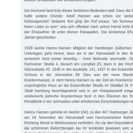
andere Verwandten viel Verständnis zeigten.
Die Hochzeit fand trotz dieser familiären Bedenken statt. Dass die 
hatte andere Gründe. Adolf Hansen war schon vor seiner H
Extravaganzen" bekannt. Ihm ging der Ruf voraus, "als Kommuni
freien Liebe zu sein", was sich offenbar nach seiner Heirat nicht
der Ehepartner litt unter diesen Eskapaden. Die kinderlose E
Jahren geschieden.
1929 wurde Henny Hansen Mitglied der Hamburger Jüdischen
Unterlagen geht hervor, dass sie in der Hansestadt in den f
sicherlich nicht immer freiwillig – ihren Wohnsitz wechselte. 
Farmsener Straße 4, danach am Leinpfad 25, dann in der Hoch
Görnestraße 45, 1936 in der Isestraße 141, 1937 in der Eckernf
Schluss in der Johnsallee 68. Dies war der neue Standort
Krankenhauses, in dem Henny Hansen zu der Zeit als Krankensch
ursprüngliche Haus an der Eckernförder Straße im Stadtteil St. 
Stadt Hamburg beschlagnahmt und in ein Kriegslazarett umg
verkleinerte jüdische Krankenhaus fand in den Räumen der f
Privatklinik in der Johnsallee unter erheblichen Einschränkungen e
Henny Hansen gehörte im Herbst 1941 zu den 407 Hamburger Jü
am 18. November die Hansestadt vom Hannoverschen Bahnh
Richtung Minsk in Weißrussland verließen. Als sie den Deportations
die schlimmen Befürchtungen bei ihr konkreter gewesen sein 