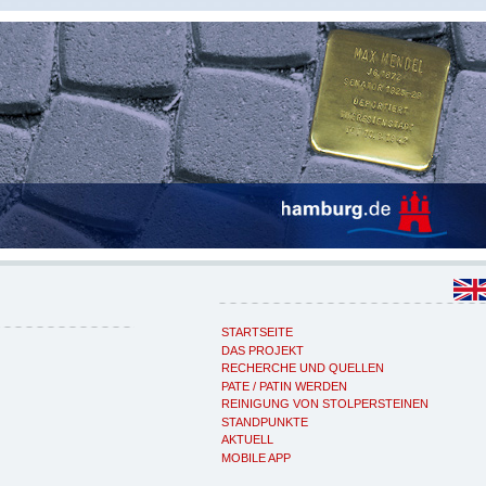
STARTSEITE
DAS PROJEKT
RECHERCHE UND QUELLEN
PATE / PATIN WERDEN
REINIGUNG VON STOLPERSTEINEN
STANDPUNKTE
AKTUELL
MOBILE APP