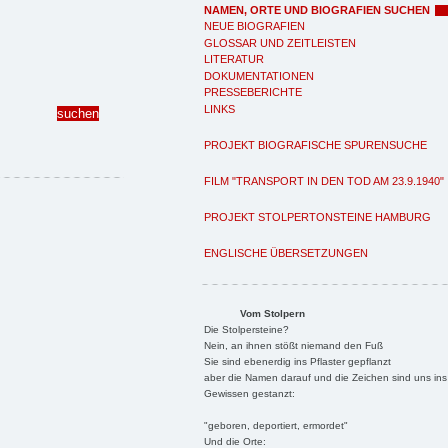
NAMEN, ORTE UND BIOGRAFIEN SUCHEN
NEUE BIOGRAFIEN
GLOSSAR UND ZEITLEISTEN
LITERATUR
DOKUMENTATIONEN
PRESSEBERICHTE
LINKS
PROJEKT BIOGRAFISCHE SPURENSUCHE
FILM "TRANSPORT IN DEN TOD AM 23.9.1940"
PROJEKT STOLPERTONSTEINE HAMBURG
ENGLISCHE ÜBERSETZUNGEN
Vom Stolpern
Die Stolpersteine?
Nein, an ihnen stößt niemand den Fuß
Sie sind ebenerdig ins Pflaster gepflanzt
aber die Namen darauf und die Zeichen sind uns ins
Gewissen gestanzt:
"geboren, deportiert, ermordet"
Und die Orte: