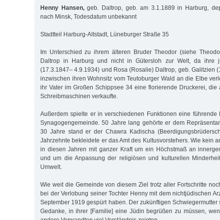
Henny Hansen,
geb. Daltrop, geb. am 3.1.1889 in Harburg, dep
nach Minsk, Todesdatum unbekannt
Stadtteil Harburg-Altstadt, Lüneburger Straße 35
Im Unterschied zu ihrem älteren Bruder Theodor (siehe Theod
Daltrop in Harburg und nicht in Gütersloh zur Welt, da ihre j
(17.3.1847– 4.9.1934) und Rosa (Rosalie) Daltrop, geb. Galitzien
inzwischen ihren Wohnsitz vom Teutoburger Wald an die Elbe verle
ihr Vater im Großen Schippsee 34 eine florierende Druckerei, di
Schreibmaschinen verkaufte.
Außerdem spielte er in verschiedenen Funktionen eine führende 
Synagogengemeinde. 50 Jahre lang gehörte er dem Repräsentan
30 Jahre stand er der Chawra Kadischa (Beerdigungsbrüderscha
Jahrzehnte bekleidete er das Amt des Kultusvorstehers. Wie kein 
in diesen Jahren mit ganzer Kraft um ein Höchstmaß an innergem
und um die Anpas­sung der religiösen und kulturellen Minderheit
Umwelt.
Wie weit die Gemeinde von diesem Ziel trotz aller Fortschritte noch
bei der Verlobung seiner Tochter Henny mit dem nichtjüdischen Ar
September 1919 gespürt haben. Der zukünftigen Schwiegermutter s
Gedanke, in ihrer [Familie] eine Jüdin begrüßen zu müssen, wen