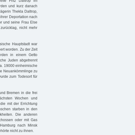
effe Fritz Daltrop im
rden und kurz danach
wägerin Thekla Daltrop,
ihrer Deportation nach
r und seine Frau Else
 zurücklag, nicht mehr
sische Hauptstadt war
ert worden. Zu der Zeit
rden in einem Getto
sche Juden abgetrennt
ca. 19000 einheimische
 die Neuankömmlinge zu
wurde zum Todesort für
nd Bremen in die frei
nächsten Wochen und
die mit der Errichtung
enschen starben in den
nkheiten. Die anderen
schossen oder mit Gas
 Hamburg nach Minsk
örte nicht zu ihnen.