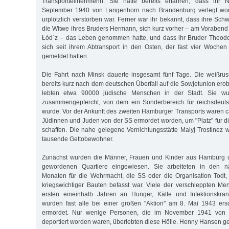
Transportteilnehmerin. Sie hatte bereits erfahren, dass ihr N
September 1940 von Langenhorn nach Brandenburg verlegt wo
urplötzlich verstorben war. Ferner war ihr bekannt, dass ihre Sch
die Witwe ihres Bruders Hermann, sich kurz vorher – am Vorabend 
Łód´z – das Leben genommen hatte, und dass ihr Bruder Theodo
sich seit ihrem Abtransport in den Osten, der fast vier Wochen
gemeldet hatten.
Die Fahrt nach Minsk dauerte insgesamt fünf Tage. Die weißrus
bereits kurz nach dem deutschen Überfall auf die Sowjetunion erob
lebten etwa 90000 jüdische Menschen in der Stadt. Sie wu
zusammengepfercht, von dem ein Sonderbereich für reichsdeut
wurde. Vor der Ankunft des zweiten Hamburger Transports waren 
Jüdinnen und Juden von der SS ermordet worden, um "Platz" für
schaffen. Die nahe gelegene Vernichtungsstätte Malyj Trostinez 
tausende Gettobewohner.
Zunächst wurden die Männer, Frauen und Kinder aus Hamburg u
gewordenen Quartiere eingewiesen. Sie arbeiteten in den 
Monaten für die Wehrmacht, die SS oder die Organisation Todt, 
kriegswichtiger Bauten befasst war. Viele der verschleppten M
ersten eineinhalb Jah­ren an Hunger, Kälte und Infektionskra
wurden fast alle bei einer großen "Aktion" am 8. Mai 1943 er
ermordet. Nur wenige Personen, die im November 1941 von
deportiert worden waren, überlebten diese Hölle. Henny Hansen geh