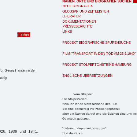
NAMEN, ORTE UND BIOGRAFIEN SUCHEN
NEUE BIOGRAFIEN
GLOSSAR UND ZEITLEISTEN
LITERATUR
DOKUMENTATIONEN
PRESSEBERICHTE
LINKS
PROJEKT BIOGRAFISCHE SPURENSUCHE
FILM "TRANSPORT IN DEN TOD AM 23.9.1940"
PROJEKT STOLPERTONSTEINE HAMBURG
 für Georg Hansen in der
ENGLISCHE ÜBERSETZUNGEN
elig
Vom Stolpern
Die Stolpersteine?
Nein, an ihnen stößt niemand den Fuß
Sie sind ebenerdig ins Pflaster gepflanzt
aber die Namen darauf und die Zeichen sind uns ins
Gewissen gestanzt:
"geboren, deportiert, ermordet"
1926, 1939 und 1941,
Und die Orte: