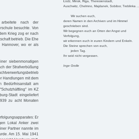
Łódź, Minsk, Riga, Theresienstadt,
Auschwitz, Chelmno, Majdanek, Sobibor, Treblinka ..
Wir suchen euch,
deren Namen in den Archiven und im Himmel
arbeitete nach der
geschrieben sind.
erschule besuchte. Von
Wir begegnen euch an Orten der Angst und
 dem Krieg zog er nach
Verfolgung,
schaft betrieb. Die Ehe
wir erkennen euch in euren Kindern und Enkeln.
 Hannover, wo er als
Die Steine sprechen von euch,
jeden Tag.
Ihr seid nicht vergessen.
iner siebenmonatigen
Inge Grolle
ach der Strafverbüßung
uchtverwertungsbetrieb
ler Handlungen mit dem
en Bedürfnisanstalt am
 "Schutzhäftling" im KZ
urg-Stadt eingeliefert
1939 zu acht Monaten
rfolgungsapparates: Er
gen Lokal Anker zwei
iner Partner nannte im
wurde. Am 15. Mai 1941