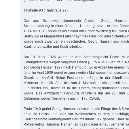
gestorben am 22.1.1943 im KZ Neuengamme
Talstraße 93 (Thalstraße 99)
Der aus Schleswig stammende Arbeiter Georg Hansen 
Schulentlassung in einer Mühle in Hamburg, bevor er eine Dien
1914 bis 1918 nahm er als Soldat am Ersten Weltkrieg teil. Nach
Berlin, wo er Margarethe Falkenhayn heiratete und eine Schankwirt
wurde nach zwei Jahren geschieden. Georg Hansen zog nach
Kantinenverwalter und Koch arbeitete.
Am 10. März 1926 wurde er vom Schöffengericht Peine zu e
Gefängnisstrafe wegen Vergehens nach § 175 RStGB verurteilt. N
zog Georg Hansen 1927 nach Hamburg, wo er Arbeit bei einem Fr
fand. Im April 1939 geriet er zum zweiten Mal wegen homosexuel
Gesetz in Konflikt. Seine Festnahme erfolgte in der öffentlich
Millerntor. Vom 26. April bis zum 4. Mai saß er als polizeilicher
Fuhlsbüttel ein, bevor er in die Untersuchungshaftanstalt Hamb
wurde. Das Amtsgericht Hamburg verurteilte ihn am 21. Juni 
Gefängnis wegen Vergehens nach § 175 RStGB.
Ende 1940 geriet Georg Hansen abermals in die Fänge des NS-Ve
hatte im Herbst und kurz vor Weihnachten in dem einschlägi
Gleichgesinnte kennengelernt und mit ihnen Sex gehabt. Einer se
Polizeiverhör Hansens Namen, so dass dieser erneut verhaftet 